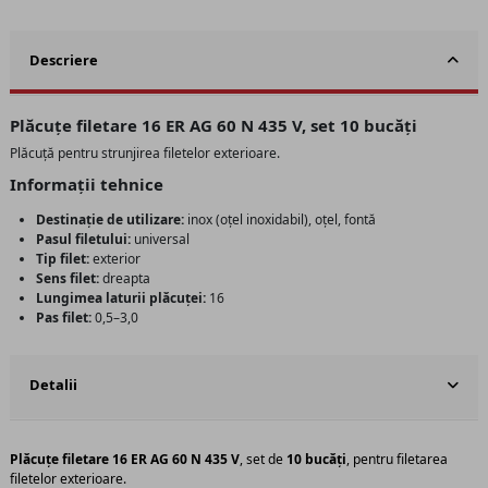
Descriere
Plăcuțe filetare 16 ER AG 60 N 435 V, set 10 bucăți
Plăcuță pentru strunjirea filetelor exterioare.
Informații tehnice
Destinație de utilizare:
inox (oțel inoxidabil), oțel, fontă
Pasul filetului:
universal
Tip filet:
exterior
Sens filet:
dreapta
Lungimea laturii plăcuței:
16
Pas filet:
0,5–3,0
Detalii
Plăcuțe filetare 16 ER AG 60 N 435 V
, set de
10 bucăți
, pentru filetarea
filetelor exterioare.