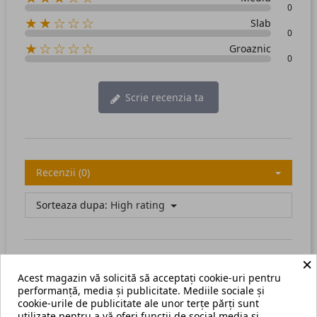
0
★★☆☆☆
Slab
0
★☆☆☆☆
Groaznic
0
Scrie recenzia ta
Recenzii (0)
Sorteaza dupa:
High rating
×
Acest magazin vă solicită să acceptați cookie-uri pentru
There are no available reviews.
Scrie recenzia ta.
performanță, media și publicitate. Mediile sociale și
cookie-urile de publicitate ale unor terțe părți sunt
utilizate pentru a vă oferi funcții de social media și