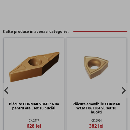
8 alte produse in aceeasi categorie:
Plăcuțe CORMAK VBMT 16 04
Plăcuțe amovibile CORMAK
pentru oțel, set 10 bucăți
WCMT 06T304 Si, set 10
bucăți
CK.2417
CK.2024
628 lei
382 lei