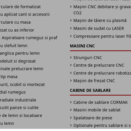
irculare de formatizat
Mașini CNC debitare și grav
CO2
 aplicat cant si accesorii
Mașini de tăiere cu plasmă
irculare cu masa
Masini de sudat cu LASER
zat cu ax inferior
Compresoare pentru laser Fi
 Aspiratoare rumegus si praf
u slefuit lemn
MASINI CNC
panglica pentru lemn
Strunguri CNC
ndeluit si degrosat
Centre de prelucrare CNC
inate prelucrare lemn
Centre de prelucrare robotiz
 tip masa
Mașini de frezat CNC
urit, scobit si mortezat
CABINE DE SABLARE
adial rumegus
radiale industriale
Cabine de sablare CORMAK
cutit panze si cutite
Masini mobile de sablat
 de lemn si tocatoare
Spalatoare de piese
ru lemn
Optionale pentru sablare si 