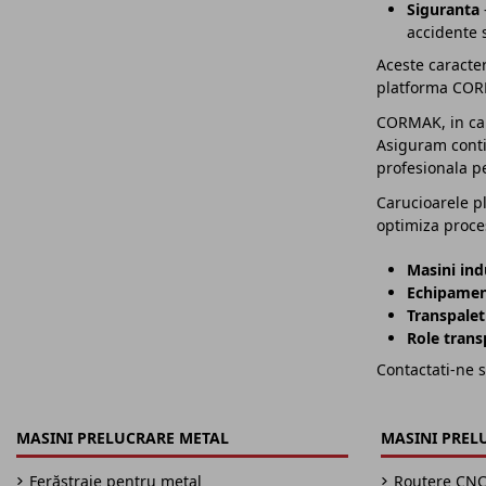
Siguranta
accidente s
Aceste caracter
platforma CORM
CORMAK, in cali
Asiguram contin
profesionala pe
Carucioarele pl
optimiza proc
Masini ind
Echipamen
Transpalet
Role trans
Contactati-ne s
MASINI PRELUCRARE METAL
MASINI PREL
Ferăstraie pentru metal
Routere CN