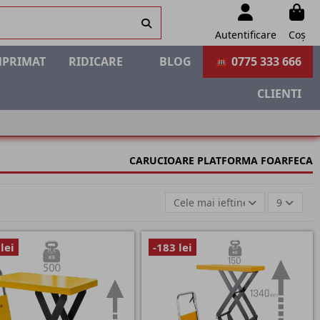
Autentificare
Coș
MPRIMAT
RIDICARE
BLOG
☎ 0775 333 666
CLIENTI
CARUCIOARE PLATFORMA FOARFECA
Cele mai ieftine
9
lei
-183 lei