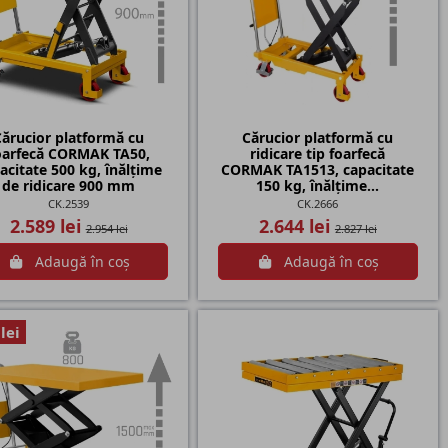
Cărucior platformă cu
Cărucior platformă cu
oarfecă CORMAK TA50,
ridicare tip foarfecă
acitate 500 kg, înălțime
CORMAK TA1513, capacitate
de ridicare 900 mm
150 kg, înălțime...
CK.2539
CK.2666
2.589 lei
2.644 lei
2.954 lei
2.827 lei
Adaugă în coș
Adaugă în coș
lei