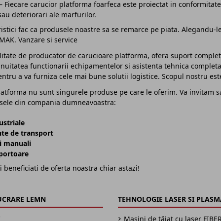
– Fiecare carucior platforma foarfeca este proiectat in conformitat
au deteriorari ale marfurilor.
istici fac ca produsele noastre sa se remarce pe piata. Alegandu-le, i
AK. Vanzare si service
tate de producator de carucioare platforma, ofera suport complet p
uitatea functionarii echipamentelor si asistenta tehnica completa.
ntru a va furniza cele mai bune solutii logistice. Scopul nostru este
atforma nu sunt singurele produse pe care le oferim. Va invitam sa
esele din compania dumneavoastra:
ustriale
te de transport
i manuali
portoare
i beneficiati de oferta noastra chiar astazi!
UCRARE LEMN
TEHNOLOGIE LASER SI PLASM
C
Mașini de tăiat cu laser FIBE