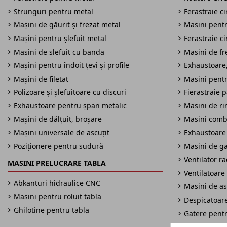
Strunguri pentru metal
Ferastraie c
Mașini de găurit și frezat metal
Masini pentru
Mașini pentru șlefuit metal
Ferastraie c
Masini de slefuit cu banda
Masini de fre
Mașini pentru îndoit țevi și profile
Exhaustoare,
Mașini de filetat
Masini pentr
Polizoare și șlefuitoare cu discuri
Fierastraie 
Exhaustoare pentru șpan metalic
Masini de ri
Mașini de dălțuit, broșare
Masini comb
Mașini universale de ascuțit
Exhaustoare
Poziționere pentru sudură
Masini de ga
Ventilator r
MASINI PRELUCRARE TABLA
Ventilatoare 
Abkanturi hidraulice CNC
Masini de as
Masini pentru roluit tabla
Despicatoare
Ghilotine pentru tabla
Gatere pent