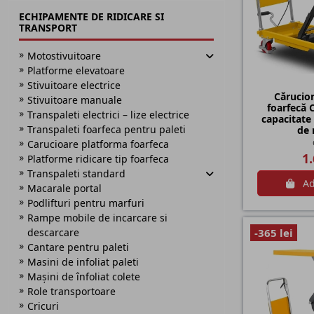
ECHIPAMENTE DE RIDICARE SI
TRANSPORT
Motostivuitoare
Platforme elevatoare
Stivuitoare electrice
Cărucio
Stivuitoare manuale
foarfecă
Transpaleti electrici – lize electrice
capacitate
Transpaleti foarfeca pentru paleti
de r
Carucioare platforma foarfeca
1.
Platforme ridicare tip foarfeca
Transpaleti standard
Ad
Macarale portal
Podlifturi pentru marfuri
Rampe mobile de incarcare si
descarcare
-365 lei
Cantare pentru paleti
Masini de infoliat paleti
Mașini de înfoliat colete
Role transportoare
Cricuri