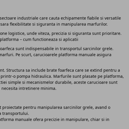
sectoare industriale care cauta echipamente fiabile si versatile
sara flexibilitate si siguranta in manipularea marfurilor.
e logistice, unde viteza, precizia si siguranta sunt prioritare.
 platforma – cum functioneaza si aplicatii
oarfeca sunt indispensabile in transportul sarcinilor grele.
e marfuri. Pe scurt, carucioarele platforma manuale asigura
t. Structura sa include brate foarfeca care se extind pentru a
 printr-o pompa hidraulica. Marfurile sunt plasate pe platforma,
ructiei simple si mecanismelor durabile, aceste carucioare sunt
 si necesita intretinere minima.
 proiectate pentru manipularea sarcinilor grele, avand o
a transportului.
tforma manuale ofera precizie in manipulare, chiar si in