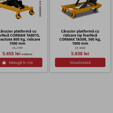
Cărucior platformă cu
Cărucior platformă cu
arfecă CORMAK TA8015,
ridicare tip foarfecă
acitate 800 kg, ridicare
CORMAK TA50R, 500 kg,
1500 mm
1000 mm
CK.2199
CK.3400
5.655 lei
5.838 lei
6.020 lei
Adaugă în coș
Vizualizează