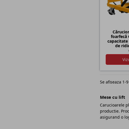
Cărucio
foarfecă
capacitate
de rid
Viz
Se afiseaza 1-9
Mese cu lift
Carucioarele pl
productie. Prod
asigurand o log