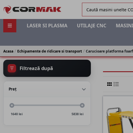
LASER SI PLASMA
UTILAJE CNC
MASINI
Acasa
Echipamente de ridicare si transport
Carucioare platforma foar
Filtrează după
Preț
1640
lei
5838
lei