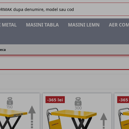
 METAL
MASINI TABLA
MASINI LEMN
AER CO
feca
-365 lei
-365 