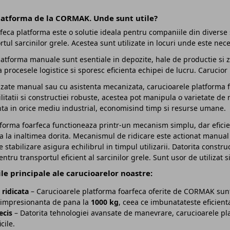
latforma de la CORMAK. Unde sunt utile?
feca platforma este o solutie ideala pentru companiile din diverse 
tul sarcinilor grele. Acestea sunt utilizate in locuri unde este nece
atforma manuale sunt esentiale in depozite, hale de productie si zon
 procesele logistice si sporesc eficienta echipei de lucru. Carucior
lizate manual sau cu asistenta mecanizata, carucioarele platforma f
ilitatii si constructiei robuste, acestea pot manipula o varietate d
enta in orice mediu industrial, economisind timp si resurse umane.
forma foarfeca functioneaza printr-un mecanism simplu, dar eficien
a la inaltimea dorita. Mecanismul de ridicare este actionat manual
e stabilizare asigura echilibrul in timpul utilizarii. Datorita const
 pentru transportul eficient al sarcinilor grele. Sunt usor de utilizat
ile principale ale carucioarelor noastre:
 ridicata
– Carucioarele platforma foarfeca oferite de CORMAK sunt
 impresionanta de pana la
1000 kg
, ceea ce imbunatateste eficient
ecis
– Datorita tehnologiei avansate de manevrare, carucioarele pla
icile.