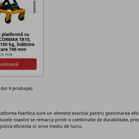
r platformă cu
 CORMAK TA15,
 150 kg, înălțime
icare 740 mm
CK.1576
ualizează
 din 9 produs(e)
atforma foarfeca sunt un element esential pentru gestionarea eficien
usele noastre se remarca printr-o combinatie de durabilitate, preci
istica eficienta in orice mediu de lucru.