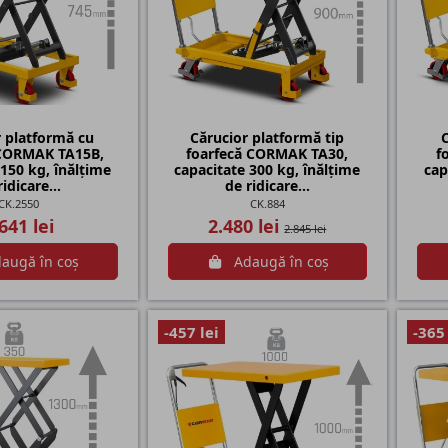
r platformă cu
Cărucior platformă tip
 CORMAK TA15B,
foarfecă CORMAK TA30,
f
 150 kg, înălțime
capacitate 300 kg, înălțime
cap
idicare...
de ridicare...
CK.2550
CK.884
641 lei
2.480 lei
2.845 lei
augă în coș
Adaugă în coș
-457 lei
-365 