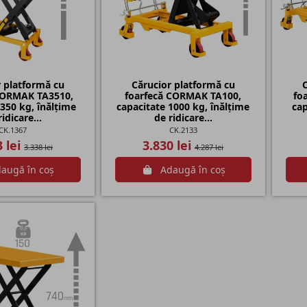
r platformă cu
Cărucior platformă cu
CORMAK TA3510,
foarfecă CORMAK TA100,
fo
 350 kg, înălțime
capacitate 1000 kg, înălțime
cap
idicare...
de ridicare...
CK.1367
CK.2133
3 lei
3.830 lei
3.338 lei
4.287 lei
augă în coș
Adaugă în coș