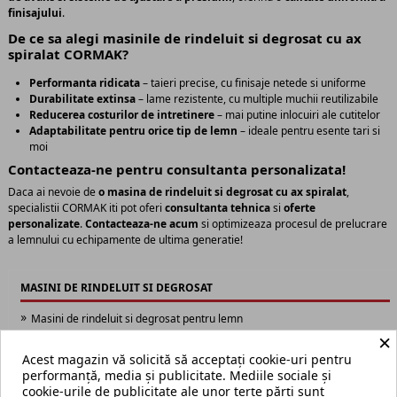
finisajului
.
De ce sa alegi masinile de rindeluit si degrosat cu ax
spiralat CORMAK?
Performanta ridicata
– taieri precise, cu finisaje netede si uniforme
Durabilitate extinsa
– lame rezistente, cu multiple muchii reutilizabile
Reducerea costurilor de intretinere
– mai putine inlocuiri ale cutitelor
Adaptabilitate pentru orice tip de lemn
– ideale pentru esente tari si
moi
Contacteaza-ne pentru consultanta personalizata!
Daca ai nevoie de
o masina de rindeluit si degrosat cu ax spiralat
,
specialistii CORMAK iti pot oferi
consultanta tehnica
si
oferte
personalizate
.
Contacteaza-ne acum
si optimizeaza procesul de prelucrare
a lemnului cu echipamente de ultima generatie!
MASINI DE RINDELUIT SI DEGROSAT
Masini de rindeluit si degrosat pentru lemn
Masini de rindeluit si degrosat cu ax spiralat
×
Masini de rindeluit si indreptat
Acest magazin vă solicită să acceptați cookie-uri pentru
Masini de degrosat
performanță, media și publicitate. Mediile sociale și
Optionale pentru masini de rindeluit si degrosat
cookie-urile de publicitate ale unor terțe părți sunt