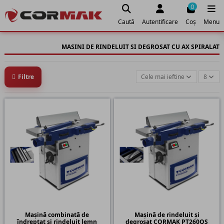
0
Caută
Autentificare
Coș
Menu
MASINI DE RINDELUIT SI DEGROSAT CU AX SPIRALAT
Filtre
Cele mai ieftine
8
Mașină combinată de
Mașină de rindeluit și
îndreptat și rindeluit lemn
degroșat CORMAK PT260QS