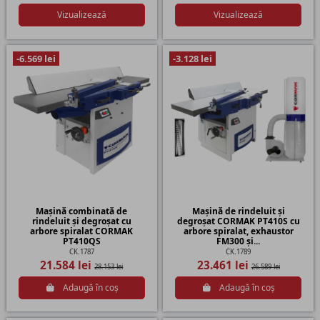
Vizualizează
Vizualizează
-6.569 lei
-3.128 lei
Mașină combinată de
Mașină de rindeluit și
rindeluit și degroșat cu
degroșat CORMAK PT410S cu
arbore spiralat CORMAK
arbore spiralat, exhaustor
PT410QS
FM300 și...
CK.1787
CK.1789
21.584 lei
23.461 lei
28.153 lei
26.589 lei
Adaugă în coș
Adaugă în coș