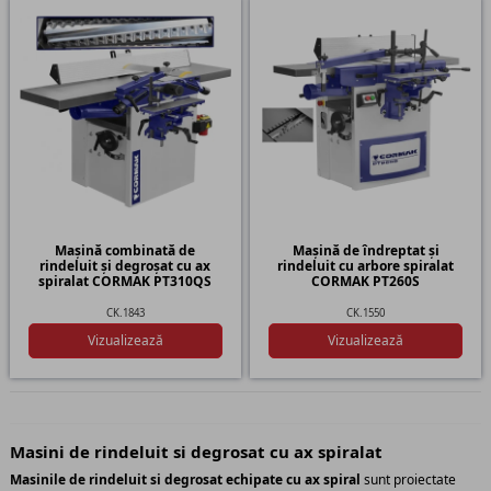
Mașină combinată de
Mașină de îndreptat și
rindeluit și degroșat cu ax
rindeluit cu arbore spiralat
spiralat CORMAK PT310QS
CORMAK PT260S
CK.1843
CK.1550
Vizualizează
Vizualizează
Masini de rindeluit si degrosat cu ax spiralat
Masinile de rindeluit si degrosat echipate cu ax spiral
sunt proiectate