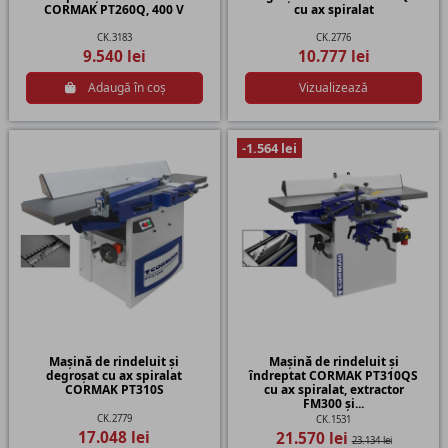
CORMAK PT260Q, 400 V
cu ax spiralat
CK.3183
CK.2776
9.540 lei
10.777 lei
Adaugă în coș
Vizualizează
-1.564 lei
Mașină de rindeluit și
Mașină de rindeluit și
degroșat cu ax spiralat
îndreptat CORMAK PT310QS
CORMAK PT310S
cu ax spiralat, extractor
FM300 și...
CK.2779
CK.1531
17.048 lei
21.570 lei
23.134 lei