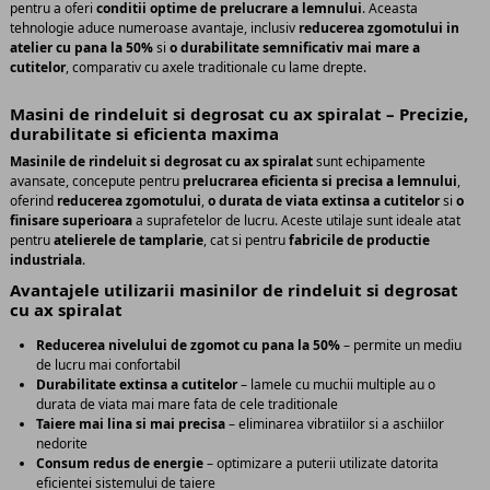
pentru a oferi
conditii optime de prelucrare a lemnului
. Aceasta
tehnologie aduce numeroase avantaje, inclusiv
reducerea zgomotului in
atelier cu pana la 50%
si
o durabilitate semnificativ mai mare a
cutitelor
, comparativ cu axele traditionale cu lame drepte.
Masini de rindeluit si degrosat cu ax spiralat – Precizie,
durabilitate si eficienta maxima
Masinile de rindeluit si degrosat cu ax spiralat
sunt echipamente
avansate, concepute pentru
prelucrarea eficienta si precisa a lemnului
,
oferind
reducerea zgomotului
,
o durata de viata extinsa a cutitelor
si
o
finisare superioara
a suprafetelor de lucru. Aceste utilaje sunt ideale atat
pentru
atelierele de tamplarie
, cat si pentru
fabricile de productie
industriala
.
Avantajele utilizarii masinilor de rindeluit si degrosat
cu ax spiralat
Reducerea nivelului de zgomot cu pana la 50%
– permite un mediu
de lucru mai confortabil
Durabilitate extinsa a cutitelor
– lamele cu muchii multiple au o
durata de viata mai mare fata de cele traditionale
Taiere mai lina si mai precisa
– eliminarea vibratiilor si a aschiilor
nedorite
Consum redus de energie
– optimizare a puterii utilizate datorita
eficientei sistemului de taiere