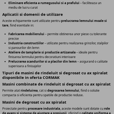
Eliminare eficienta a rumegusului si a prafului
– faciliteaza un
mediu de lucru curat
Aplicatii si domenii de utilizare
Aceste echipamente sunt utilizate pentru
prelucrarea lemnului moale si
tare
, fiind esentiale in:
Fabricarea mobilierului
– permite obtinerea unor piese cu tolerante
precise
Industria constructiilor
– utilizate pentru realizarea grinzilor, stalpilor
si panourilor din lemn
Ateliere de tamplarie si productie artizanala
– ideale pentru
finisarea lemnului pentru decoratiuni interioare
Prelucrarea scandurilor si a placilor din lemn
– asigurand o calitate
superioara a finisajelor
Tipuri de masini de rindeluit si degrosat cu ax spiralat
disponibile in oferta CORMAK
Masini combinate de rindeluit si degrosat cu ax spiralat
Permite atat
rindeluirea
, cat si
degrosarea lemnului
, fiind o solutie
compacta si eficienta pentru spatiile de productie reduse.
Masini de degrosat cu ax spiralat
Proiectate pentru
procesare industriala
, aceste modele sunt dotate cu
role
de avans si sisteme de ajustare a presiunii
, oferind o
calitate uniforma a