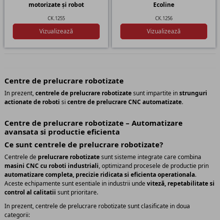
motorizate și robot
Ecoline
CK.1255
CK.1256
Vizualizează
Vizualizează
Centre de prelucrare robotizate
In prezent,
centrele de prelucrare robotizate
sunt impartite in
strunguri
actionate de roboti
si
centre de prelucrare CNC automatizate
.
Centre de prelucrare robotizate – Automatizare
avansata si productie eficienta
Ce sunt centrele de prelucrare robotizate?
Centrele de
prelucrare robotizate
sunt sisteme integrate care combina
masini CNC cu roboti industriali
, optimizand procesele de productie prin
automatizare completa, precizie ridicata si eficienta operationala
.
Aceste echipamente sunt esentiale in industrii unde
viteză, repetabilitate si
control al calitatii
sunt prioritare.
In prezent, centrele de prelucrare robotizate sunt clasificate in doua
categorii: