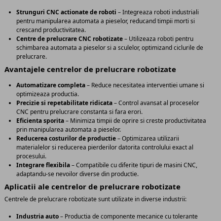
Strunguri CNC actionate de roboti
– Integreaza roboti industriali
pentru manipularea automata a pieselor, reducand timpii morti si
crescand productivitatea.
Centre de prelucrare CNC robotizate
– Utilizeaza roboti pentru
schimbarea automata a pieselor si a sculelor, optimizand ciclurile de
prelucrare.
Avantajele centrelor de prelucrare robotizate
Automatizare completa
– Reduce necesitatea interventiei umane si
optimizeaza productia.
Precizie si repetabilitate ridicata
– Control avansat al proceselor
CNC pentru prelucrare constanta si fara erori.
Eficienta sporita
– Minimiza timpii de oprire si creste productivitatea
prin manipularea automata a pieselor.
Reducerea costurilor de productie
– Optimizarea utilizarii
materialelor si reducerea pierderilor datorita controlului exact al
procesului.
Integrare flexibila
– Compatibile cu diferite tipuri de masini CNC,
adaptandu-se nevoilor diverse din productie.
Aplicatii ale centrelor de prelucrare robotizate
Centrele de prelucrare robotizate sunt utilizate in diverse industrii:
Industria auto
– Productia de componente mecanice cu tolerante