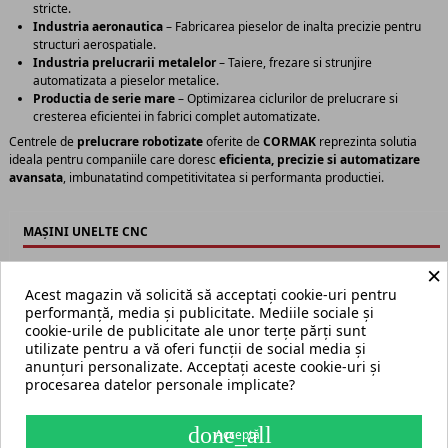
stricte.
Industria aeronautica
– Fabricarea pieselor de inalta precizie pentru
structuri aerospatiale.
Industria prelucrarii metalelor
– Taiere, frezare si strunjire
automatizata a pieselor metalice.
Productia de serie mare
– Optimizarea ciclurilor de prelucrare si
cresterea eficientei in fabrici complet automatizate.
Centrele de
prelucrare robotizate
oferite de
CORMAK
reprezinta solutia
ideala pentru companiile care doresc
eficienta, precizie si automatizare
avansata
, imbunatatind competitivitatea si performanta productiei.
MAȘINI UNELTE CNC
Strunguri CNC
×
Centre de prelucrare CNC
Acest magazin vă solicită să acceptați cookie-uri pentru
Centre de prelucrare robotizate
performanță, media și publicitate. Mediile sociale și
Mașini de frezat CNC
cookie-urile de publicitate ale unor terțe părți sunt
utilizate pentru a vă oferi funcții de social media și
anunțuri personalizate. Acceptați aceste cookie-uri și
procesarea datelor personale implicate?
Termeni și condiții
Harta site
done_all
Acceptă