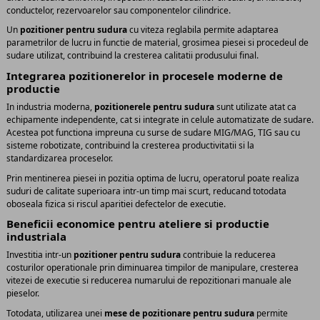
conductelor, rezervoarelor sau componentelor cilindrice.
Un
pozitioner pentru sudura
cu viteza reglabila permite adaptarea
parametrilor de lucru in functie de material, grosimea piesei si procedeul de
sudare utilizat, contribuind la cresterea calitatii produsului final.
Integrarea pozitionerelor in procesele moderne de
productie
In industria moderna,
pozitionerele pentru sudura
sunt utilizate atat ca
echipamente independente, cat si integrate in celule automatizate de sudare.
Acestea pot functiona impreuna cu surse de sudare MIG/MAG, TIG sau cu
sisteme robotizate, contribuind la cresterea productivitatii si la
standardizarea proceselor.
Prin mentinerea piesei in pozitia optima de lucru, operatorul poate realiza
suduri de calitate superioara intr-un timp mai scurt, reducand totodata
oboseala fizica si riscul aparitiei defectelor de executie.
Beneficii economice pentru ateliere si productie
industriala
Investitia intr-un
pozitioner pentru sudura
contribuie la reducerea
costurilor operationale prin diminuarea timpilor de manipulare, cresterea
vitezei de executie si reducerea numarului de repozitionari manuale ale
pieselor.
Totodata, utilizarea unei
mese de pozitionare pentru sudura
permite