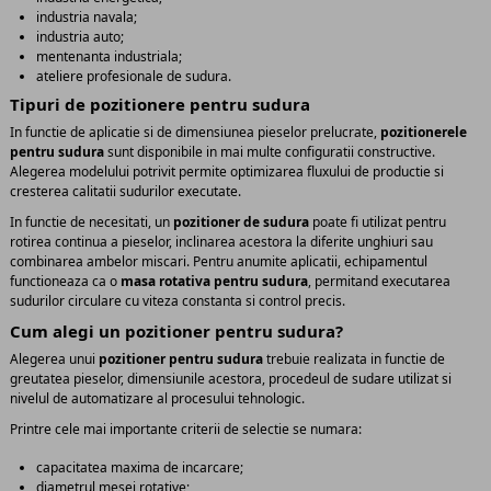
industria navala;
industria auto;
mentenanta industriala;
ateliere profesionale de sudura.
Tipuri de pozitionere pentru sudura
In functie de aplicatie si de dimensiunea pieselor prelucrate,
pozitionerele
pentru sudura
sunt disponibile in mai multe configuratii constructive.
Alegerea modelului potrivit permite optimizarea fluxului de productie si
cresterea calitatii sudurilor executate.
In functie de necesitati, un
pozitioner de sudura
poate fi utilizat pentru
rotirea continua a pieselor, inclinarea acestora la diferite unghiuri sau
combinarea ambelor miscari. Pentru anumite aplicatii, echipamentul
functioneaza ca o
masa rotativa pentru sudura
, permitand executarea
sudurilor circulare cu viteza constanta si control precis.
Cum alegi un pozitioner pentru sudura?
Alegerea unui
pozitioner pentru sudura
trebuie realizata in functie de
greutatea pieselor, dimensiunile acestora, procedeul de sudare utilizat si
nivelul de automatizare al procesului tehnologic.
Printre cele mai importante criterii de selectie se numara:
capacitatea maxima de incarcare;
diametrul mesei rotative;