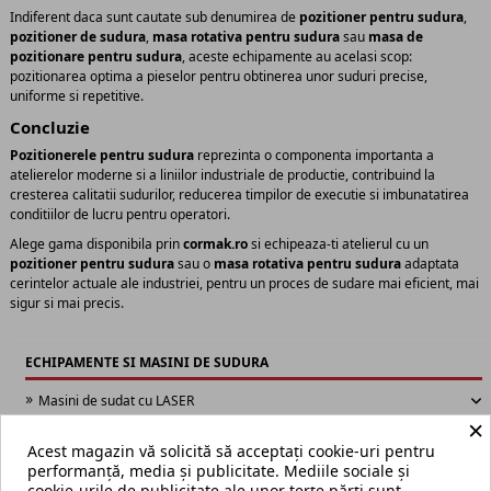
Indiferent daca sunt cautate sub denumirea de
pozitioner pentru sudura
,
pozitioner de sudura
,
masa rotativa pentru sudura
sau
masa de
pozitionare pentru sudura
, aceste echipamente au acelasi scop:
pozitionarea optima a pieselor pentru obtinerea unor suduri precise,
uniforme si repetitive.
Concluzie
Pozitionerele pentru sudura
reprezinta o componenta importanta a
atelierelor moderne si a liniilor industriale de productie, contribuind la
cresterea calitatii sudurilor, reducerea timpilor de executie si imbunatatirea
conditiilor de lucru pentru operatori.
Alege gama disponibila prin
cormak.ro
si echipeaza-ti atelierul cu un
pozitioner pentru sudura
sau o
masa rotativa pentru sudura
adaptata
cerintelor actuale ale industriei, pentru un proces de sudare mai eficient, mai
sigur si mai precis.
ECHIPAMENTE SI MASINI DE SUDURA
Masini de sudat cu LASER
Pozitionere pentru sudura
×
Roboti colaborativi pentru sudura (Cobot Welding)
Acest magazin vă solicită să acceptați cookie-uri pentru
Exhaustoare pentru fum de sudura
performanță, media și publicitate. Mediile sociale și
Masini pentru ascutirea electrozilor din tungsten
cookie-urile de publicitate ale unor terțe părți sunt