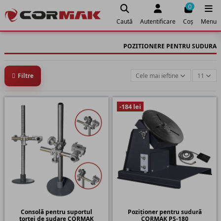
0
Caută
Autentificare
Coș
Menu
POZITIONERE PENTRU SUDURA
Filtre
Cele mai ieftine
11
-184 lei
Consolă pentru suportul
Poziționer pentru sudură
torței de sudare CORMAK
CORMAK PS-180