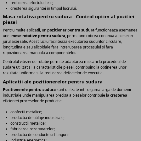
reducerea efortului fizic;
cresterea sigurantei in timpul lucrului.
Masa rotativa pentru sudura - Control optim al pozitiei
piesei
Pentru multe aplicatii, un
pozitioner pentru sudura
functioneaza asemenea
unei
mese rotative pentru sudura
, permitand rotirea continua a piesei in
jurul axei sale. Acest lucru faciliteaza executarea sudurilor circulare,
longitudinale sau elicoidale fara intreruperea procesului si fara
repozitionarea manuala a componentelor.
Controlul vitezei de rotatie permite adaptarea miscarii la procedeul de
sudare utilizat si la caracteristicile piesei, contribuind la obtinerea unor
rezultate uniforme si la reducerea defectelor de executie.
Aplicatii ale pozitionerelor pentru sudura
Pozitionerele pentru sudura
sunt utilizate intr-o gama larga de domenii
industriale unde manipularea precisa a pieselor contribuie la cresterea
eficientei proceselor de productie.
confectii metalice;
productia de utilaje industriale;
constructii metalice;
fabricarea rezervoarelor;
productia de conducte si fitinguri;
industria energetica;