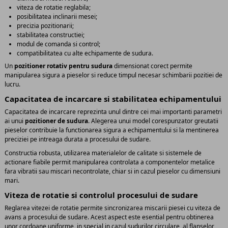
viteza de rotatie reglabila;
posibilitatea inclinarii mesei;
precizia pozitionarii;
stabilitatea constructiei;
modul de comanda si control;
compatibilitatea cu alte echipamente de sudura.
Un
pozitioner rotativ pentru sudura
dimensionat corect permite
manipularea sigura a pieselor si reduce timpul necesar schimbarii pozitiei de
lucru.
Capacitatea de incarcare si stabilitatea echipamentului
Capacitatea de incarcare reprezinta unul dintre cei mai importanti parametri
ai unui
pozitioner de sudura
. Alegerea unui model corespunzator greutatii
pieselor contribuie la functionarea sigura a echipamentului si la mentinerea
preciziei pe intreaga durata a procesului de sudare.
Constructia robusta, utilizarea materialelor de calitate si sistemele de
actionare fiabile permit manipularea controlata a componentelor metalice
fara vibratii sau miscari necontrolate, chiar si in cazul pieselor cu dimensiuni
mari.
Viteza de rotatie si controlul procesului de sudare
Reglarea vitezei de rotatie permite sincronizarea miscarii piesei cu viteza de
avans a procesului de sudare. Acest aspect este esential pentru obtinerea
unor cordoane uniforme, in special in cazul sudurilor circulare, al flanselor,