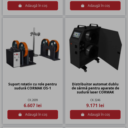
Adaugă în coș
Adaugă în coș
Suport rotativ cu role pentru
Distribuitor automat dublu
sudură CORMAK OS-1
de sârmă pentru aparate de
sudură laser CORMAK
CK.2699
CK.3246
6.607 lei
9.171 lei
Adaugă în coș
Adaugă în coș