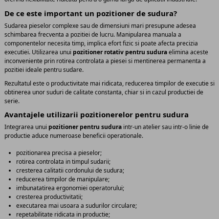
De ce este important un pozitioner de sudura?
Sudarea pieselor complexe sau de dimensiuni mari presupune adesea
schimbarea frecventa a pozitiei de lucru. Manipularea manuala a
componentelor necesita timp, implica efort fizic si poate afecta precizia
executiei. Utilizarea unui
pozitioner rotativ pentru sudura
elimina aceste
inconveniente prin rotirea controlata a piesei si mentinerea permanenta a
pozitiei ideale pentru sudare.
Rezultatul este o productivitate mai ridicata, reducerea timpilor de executie si
obtinerea unor suduri de calitate constanta, chiar si in cazul productiei de
serie.
Avantajele utilizarii pozitionerelor pentru sudura
Integrarea unui
pozitioner pentru sudura
intr-un atelier sau intr-o linie de
productie aduce numeroase beneficii operationale.
pozitionarea precisa a pieselor;
rotirea controlata in timpul sudarii;
cresterea calitatii cordonului de sudura;
reducerea timpilor de manipulare;
imbunatatirea ergonomiei operatorului;
cresterea productivitatii;
executarea mai usoara a sudurilor circulare;
repetabilitate ridicata in productie;