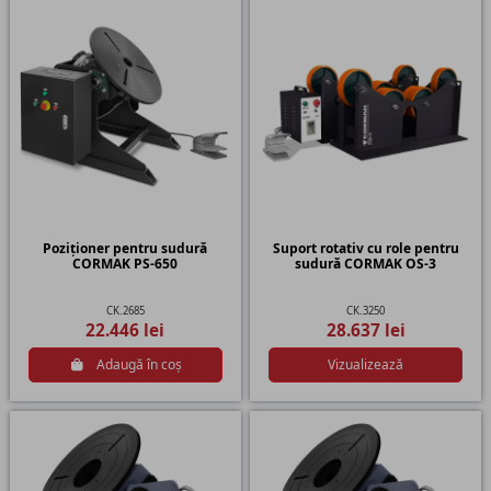
Poziționer pentru sudură
Suport rotativ cu role pentru
CORMAK PS-650
sudură CORMAK OS-3
CK.2685
CK.3250
22.446 lei
28.637 lei
Adaugă în coș
Vizualizează