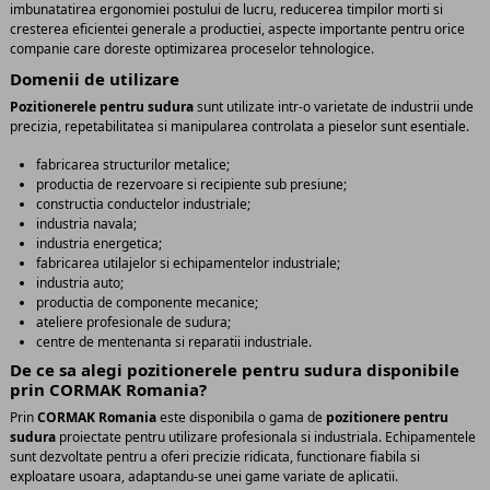
imbunatatirea ergonomiei postului de lucru, reducerea timpilor morti si
cresterea eficientei generale a productiei, aspecte importante pentru orice
companie care doreste optimizarea proceselor tehnologice.
Domenii de utilizare
Pozitionerele pentru sudura
sunt utilizate intr-o varietate de industrii unde
precizia, repetabilitatea si manipularea controlata a pieselor sunt esentiale.
fabricarea structurilor metalice;
productia de rezervoare si recipiente sub presiune;
constructia conductelor industriale;
industria navala;
industria energetica;
fabricarea utilajelor si echipamentelor industriale;
industria auto;
productia de componente mecanice;
ateliere profesionale de sudura;
centre de mentenanta si reparatii industriale.
De ce sa alegi pozitionerele pentru sudura disponibile
prin CORMAK Romania?
Prin
CORMAK Romania
este disponibila o gama de
pozitionere pentru
sudura
proiectate pentru utilizare profesionala si industriala. Echipamentele
sunt dezvoltate pentru a oferi precizie ridicata, functionare fiabila si
exploatare usoara, adaptandu-se unei game variate de aplicatii.