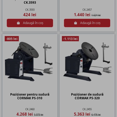
CK.3593
CK.3593
CK.2457
424 lei
1.440 lei
1.624 lei
Adaugă în coș
Adaugă în coș
-805 lei
-1.113 lei
Poziționer pentru sudură
Poziționer de sudură
CORMAK PS-310
CORMAK PS-320
CK.2460
CK.2455
4.268 lei
5.363 lei
5.073 lei
6.476 lei