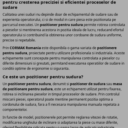
pentru cresterea preciziei si eficientei proceselor de
sudare
Calitatea unei suduri nu depinde doar de echipamentul de sudare sau de
experienta operatorului, ci si de modul in care piesa este pozitionata pe
parcursul executiei. Un
pozitioner pentru sudura
permite rotirea controlata
a pieselor si mentinerea acestora in pozitia ideala de lucru, reducand efortul
operatorului si contribuind la obtinerea unor cordoane de sudura uniforme,
precise si repetabile.
Prin
CORMAK Romania
este disponibila o gama variata de
pozitionere
pentru sudura
, proiectate pentru utilizare profesionala si industriala. Aceste
echipamente sunt concepute pentru manipularea controlata a pieselor cu
diferite dimensiuni si greutati, permitand executarea operatiilor de sudare in
conditii optime de ergonomie si siguranta.
Ce este un pozitioner pentru sudura?
Un
pozitioner pentru sudura
, denumit si
pozitioner de sudura
sau
masa
de pozitionare pentru sudura
, este un echipament utilizat pentru fixarea,
rotirea si inclinarea pieselor in timpul proceselor de sudare. Prin controlul
miscarii piesei, operatorul poate mentine permanent pozitia optima a
cordonului de sudura, fara a fi necesara manipularea manuala repetata a
componentelor.
In functie de model, pozitionerele pot permite reglarea vitezei de rotatie,
modificarea unghiului de inclinare si adaptarea la piese cu mase diferite,
oferind flexibilitate ridicata pentru o gama larga de aplicatii industriale.