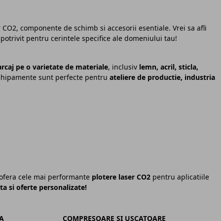
er CO2, componente de schimb si accesorii esentiale. Vrei sa afli
trivit pentru cerintele specifice ale domeniului tau!
arcaj pe o varietate de materiale
, inclusiv
lemn, acril, sticla,
echipamente sunt perfecte pentru
ateliere de productie, industria
i ofera cele mai performante
plotere laser CO2
pentru aplicatiile
a si oferte personalizate!
A
COMPRESOARE SI USCATOARE