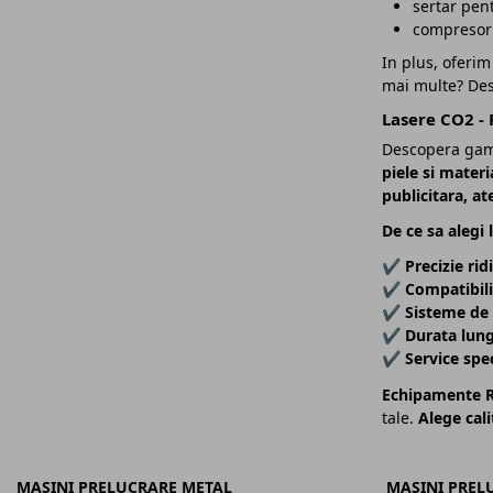
sertar pent
compresor i
In plus, oferim
mai multe? Des
Lasere CO2 - 
Descopera ga
piele si materi
publicitara, at
De ce sa alegi
✔
Precizie rid
✔
Compatibili
✔
Sisteme de 
✔
Durata lung
✔
Service spec
Echipamente R
tale.
Alege cali
MASINI PRELUCRARE METAL
MASINI PREL