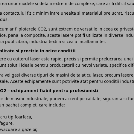
rea unor modele si detalii extrem de complexe, care ar fi dificil sa
ta contactului fizic minim intre unealta si materialul prelucrat, ri
edus.
 cum ar fi ploterele CO2, sunt extrem de versatile in ceea ce priveste
ice, pana la compozite, aceste lasere pot fi utilizate in diverse ind
a publicitara, industria textila si cea a incaltamintei.
litate si precizie in orice conditii
ere cu cutterul laser este rapid, precis si permite prelucrarea une
nt solutii ideale pentru producatorii cu nevoi variate, specifice dif
ra vei gasi diverse tipuri de masini de taiat cu laser, precum lase
rsale. Aceste echipamente sunt potrivite atat pentru conditii indust
CO2 – echipament fiabil pentru profesionisti
r de masini industriale, punem accent pe calitate, siguranta si fu
un pachet complet, care include:
cru tip foarfeca,
fagure,
evacuare a gazelor,