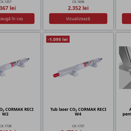
CK.1357
CK.1836
367 lei
2.352 lei
augă în coș
Vizualizează
-1.095 lei
CO₂ CORMAK RECI
Tub laser CO₂ CORMAK RECI
W2
W4
pent
CK.1738
CK.1737