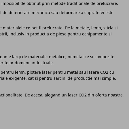
u imposibil de obtinut prin metode traditionale de prelucrare.
scul de deteriorare mecanica sau deformare a suprafetei este
 materialele ce pot fi prelucrate. De la metale, lemn, sticla si
ustrii, inclusiv in productia de piese pentru echipamente si
i game largi de materiale: metalice, nemetalice si compozite.
eritelor domenii industriale.
re pentru lemn, plotere laser pentru metal sau lasere CO2 cu
riale exigente, cat si pentru sarcini de productie mai simple.
nctionalitate. De aceea, alegand un laser CO2 din oferta noastra,