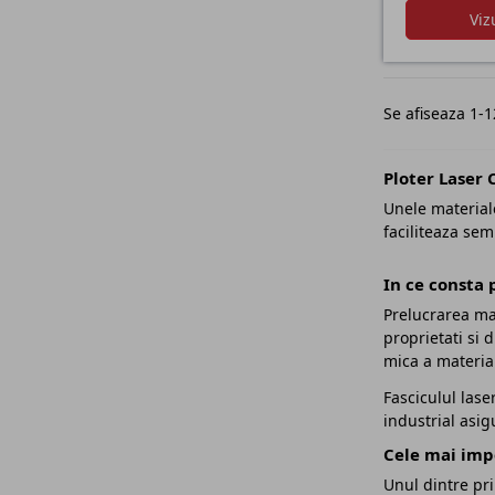
Viz
Se afiseaza 1-1
Ploter Laser 
Unele materiale
faciliteaza sem
In ce consta 
Prelucrarea ma
proprietati si 
mica a material
Fasciculul lase
industrial asi
Cele mai impo
Unul dintre pri