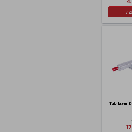
4.
Viz
Tub laser 
17