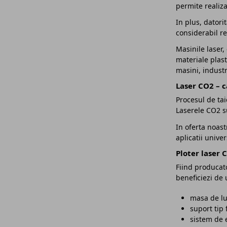
permite realiza
In plus, datori
considerabil r
Masinile laser,
materiale plast
masini, industri
Laser CO2 – ca
Procesul de tai
Laserele CO2 su
In oferta noast
aplicatii unive
Ploter laser 
Fiind producato
beneficiezi de 
masa de lu
suport tip 
sistem de 