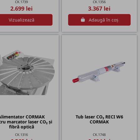
CK.1739
CK.1356
2.699 lei
3.367 lei
Vizualizează
Adaugă în coș
Alimentator CORMAK
Tub laser CO₂ RECI W6
ru marcator laser CO₂ și
CORMAK
fibră optică
CK.1316
CK.1748