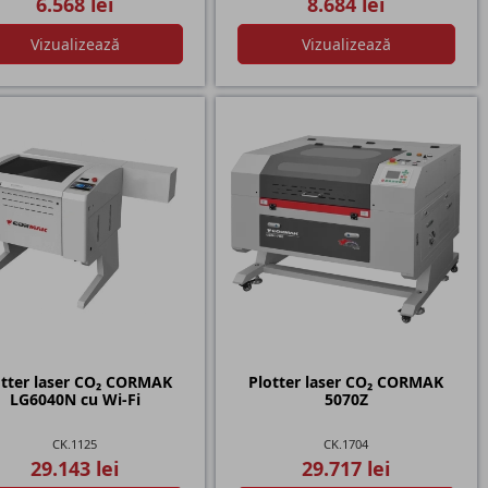
6.568 lei
8.684 lei
Vizualizează
Vizualizează
otter laser CO₂ CORMAK
Plotter laser CO₂ CORMAK
LG6040N cu Wi-Fi
5070Z
CK.1125
CK.1704
29.143 lei
29.717 lei