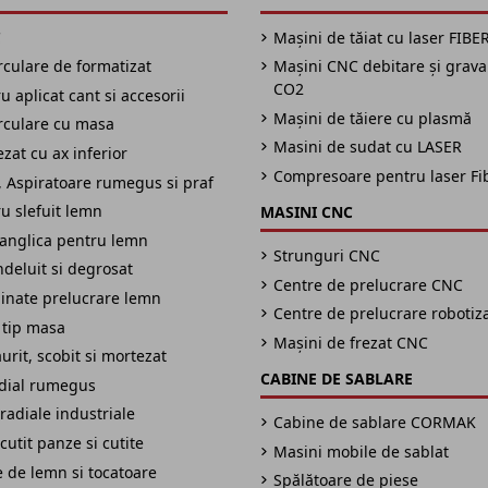
C
Mașini de tăiat cu laser FIBE
irculare de formatizat
Mașini CNC debitare și grav
CO2
 aplicat cant si accesorii
Mașini de tăiere cu plasmă
irculare cu masa
Masini de sudat cu LASER
zat cu ax inferior
Compresoare pentru laser Fi
 Aspiratoare rumegus si praf
u slefuit lemn
MASINI CNC
panglica pentru lemn
Strunguri CNC
ndeluit si degrosat
Centre de prelucrare CNC
inate prelucrare lemn
Centre de prelucrare robotiz
 tip masa
Mașini de frezat CNC
urit, scobit si mortezat
CABINE DE SABLARE
adial rumegus
radiale industriale
Cabine de sablare CORMAK
cutit panze si cutite
Masini mobile de sablat
 de lemn si tocatoare
Spălătoare de piese