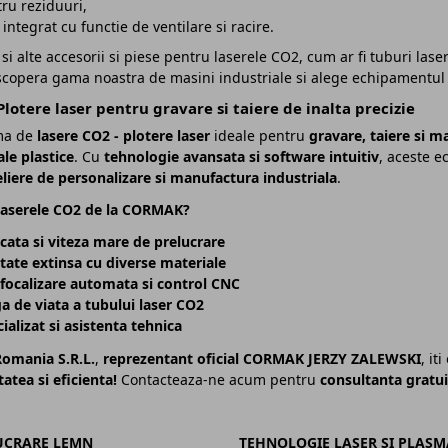
ru reziduuri,
ntegrat cu functie de ventilare si racire.
 si alte accesorii si piese pentru laserele CO2, cum ar fi tuburi las
copera gama noastra de masini industriale si alege echipamentul po
Plotere laser pentru gravare si taiere de inalta precizie
ma de
lasere CO2 - plotere laser
ideale pentru
gravare, taiere si m
ale plastice
. Cu
tehnologie avansata si software intuitiv
, aceste 
eliere de personalizare si manufactura industriala
.
 laserele CO2 de la CORMAK?
icata si viteza mare de prelucrare
tate extinsa cu diverse materiale
focalizare automata si control CNC
a de viata a tubului laser CO2
ializat si asistenta tehnica
omania S.R.L.
,
reprezentant oficial CORMAK JERZY ZALEWSKI
, it
tatea si eficienta!
Contacteaza-ne acum pentru
consultanta gratuit
UCRARE LEMN
TEHNOLOGIE LASER SI PLASM