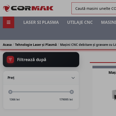
LASER SI PLASMA
UTILAJE CNC
MASINI
Acasa
Tehnologie Laser și Plasmă
Mașini CNC debitare și gravare cu 
Filtrează după
Maș
Preț
1366
lei
179095
lei