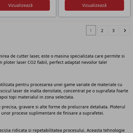
Vizualizează
Vizualizează
1
2
3
rea de cutter laser, este o masina specializata care permite si
 ploter laser CO2 fiabil, perfect adaptat nevoilor tale!
utilizata pentru procesarea unei game variate de materiale cu
scicul laser de inalta densitate, concentrat pe o suprafata foarte
apoi topi materialul in zona selectata.
precisa, gravare si alte forme de prelucrare detaliata. Ploterul
 unor procese suplimentare de finisare a suprafetei.
ecizia ridicata si repetabilitatea procesului. Aceasta tehnologie