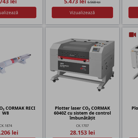
743 lei
5.473 lei
6.568 lei
ualizează
Vizualizează
CO₂ CORMAK RECI
Plotter laser CO₂ CORMAK
Pl
W8
6040Z cu sistem de control
îmbunătățit
CK.1874
CK.1707
.206 lei
28.153 lei