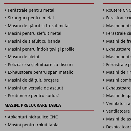
Ferăstraie pentru metal
Routere CN
Strunguri pentru metal
Ferastraie c
Mașini de găurit și frezat metal
Masini pentru
Mașini pentru șlefuit metal
Ferastraie c
Masini de slefuit cu banda
Masini de fre
Mașini pentru îndoit țevi și profile
Exhaustoare,
Mașini de filetat
Masini pentr
Polizoare și șlefuitoare cu discuri
Fierastraie 
Exhaustoare pentru șpan metalic
Masini de ri
Mașini de dălțuit, broșare
Masini comb
Mașini universale de ascuțit
Exhaustoare
Poziționere pentru sudură
Masini de ga
Ventilator r
MASINI PRELUCRARE TABLA
Ventilatoare 
Abkanturi hidraulice CNC
Masini de as
Masini pentru roluit tabla
Despicatoare