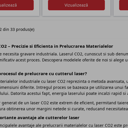
ualizează
Vizualizează
2 din 33 produs(e)
CO2 – Precizie si Eficienta in Prelucrarea Materialelor
 necesita gravare industriala. Laserul CO2, cunoscut si sub denumi
nificativ acest proces. Descopera modelele oferite de noi si alege un
procesul de prelucrare cu cutterul laser?
terialelor industriale cu laser CO2 reprezinta o metoda avansata, 
dimensiuni diferite. Intregul proces se bazeaza pe utilizarea unui fa
ului. Datorita acestui fapt, energia laserului poate incalzi rapid si 
r generat de un laser CO2 este extrem de eficient, permitand taiere 
gura obtinerea unor margini netede si curate, reducand necesitatea
rtante avantaje ale cutterelor laser
ncipalele avantaje ale prelucrarii materialelor cu laser CO2 este pr