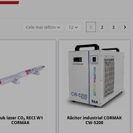
Cele mai ieftine
12
1
2
3
ub laser CO₂ RECI W1
Răcitor industrial CORMAK
CORMAK
CW-5200