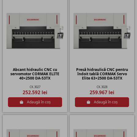
Abcant hidraulic CNC cu
Presă hidraulică CNC pentru
servomotor CORMAK ELITE
îndoit tablă CORMAK Servo
40×2500 DA-53TX
Elite 63×2500 DA-53TX
CK.3027
CK.3028
252.592 lei
259.967 lei
Adaugă în coș
Adaugă în coș