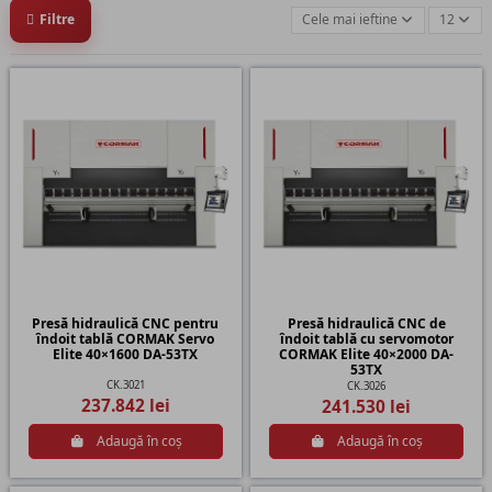
Filtre
Cele mai ieftine
12
Presă hidraulică CNC pentru
Presă hidraulică CNC de
îndoit tablă CORMAK Servo
îndoit tablă cu servomotor
Elite 40×1600 DA-53TX
CORMAK Elite 40×2000 DA-
53TX
CK.3021
CK.3026
237.842 lei
241.530 lei
Adaugă în coș
Adaugă în coș