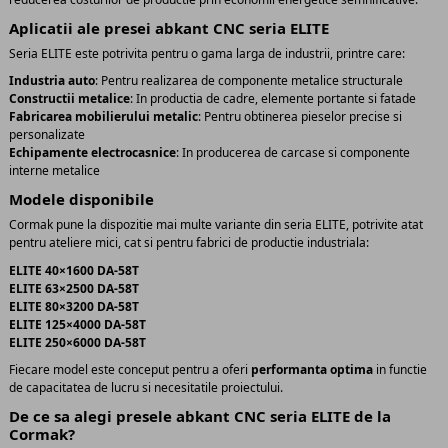
Aplicatii ale presei abkant CNC seria ELITE
Seria ELITE este potrivita pentru o gama larga de industrii, printre care:
Industria auto
: Pentru realizarea de componente metalice structurale
Constructii metalice
: In productia de cadre, elemente portante si fatade
Fabricarea mobilierului metalic
: Pentru obtinerea pieselor precise si
personalizate
Echipamente electrocasnice
: In producerea de carcase si componente
interne metalice
Modele disponibile
Cormak pune la dispozitie mai multe variante din seria ELITE, potrivite atat
pentru ateliere mici, cat si pentru fabrici de productie industriala:
ELITE 40×1600 DA-58T
ELITE 63×2500 DA-58T
ELITE 80×3200 DA-58T
ELITE 125×4000 DA-58T
ELITE 250×6000 DA-58T
Fiecare model este conceput pentru a oferi
performanta optima
in functie
de capacitatea de lucru si necesitatile proiectului.
De ce sa alegi presele abkant CNC seria ELITE de la
Cormak?