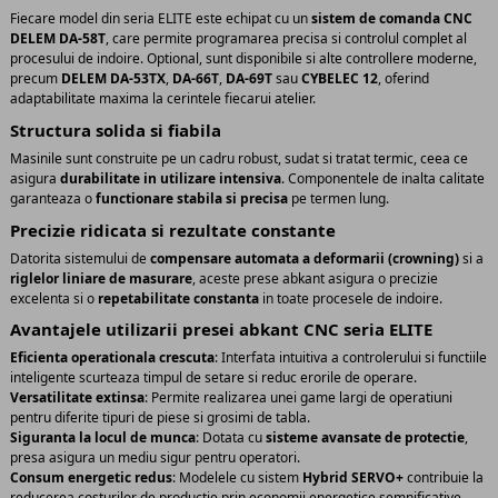
Fiecare model din seria ELITE este echipat cu un
sistem de comanda CNC
DELEM DA-58T
, care permite programarea precisa si controlul complet al
procesului de indoire. Optional, sunt disponibile si alte controllere moderne,
precum
DELEM DA-53TX
,
DA-66T
,
DA-69T
sau
CYBELEC 12
, oferind
adaptabilitate maxima la cerintele fiecarui atelier.
Structura solida si fiabila
Masinile sunt construite pe un cadru robust, sudat si tratat termic, ceea ce
asigura
durabilitate in utilizare intensiva
. Componentele de inalta calitate
garanteaza o
functionare stabila si precisa
pe termen lung.
Precizie ridicata si rezultate constante
Datorita sistemului de
compensare automata a deformarii (crowning)
si a
riglelor liniare de masurare
, aceste prese abkant asigura o precizie
excelenta si o
repetabilitate constanta
in toate procesele de indoire.
Avantajele utilizarii presei abkant CNC seria ELITE
Eficienta operationala crescuta
: Interfata intuitiva a controlerului si functiile
inteligente scurteaza timpul de setare si reduc erorile de operare.
Versatilitate extinsa
: Permite realizarea unei game largi de operatiuni
pentru diferite tipuri de piese si grosimi de tabla.
Siguranta la locul de munca
: Dotata cu
sisteme avansate de protectie
,
presa asigura un mediu sigur pentru operatori.
Consum energetic redus
: Modelele cu sistem
Hybrid SERVO+
contribuie la
reducerea costurilor de productie prin economii energetice semnificative.