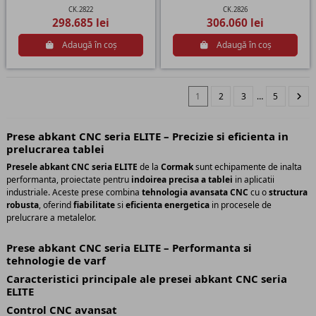
CK.2822
CK.2826
298.685 lei
306.060 lei
Adaugă în coș
Adaugă în coș
1
2
3
…
5
Prese abkant CNC seria ELITE – Precizie si eficienta in
prelucrarea tablei
Presele abkant CNC seria ELITE
de la
Cormak
sunt echipamente de inalta
performanta, proiectate pentru
indoirea precisa a tablei
in aplicatii
industriale. Aceste prese combina
tehnologia avansata CNC
cu o
structura
robusta
, oferind
fiabilitate
si
eficienta energetica
in procesele de
prelucrare a metalelor.
Prese abkant CNC seria ELITE – Performanta si
tehnologie de varf
Caracteristici principale ale presei abkant CNC seria
ELITE
Control CNC avansat