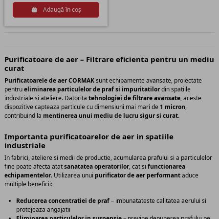
Adaugă în coș
Purificatoare de aer – Filtrare eficienta pentru un mediu
curat
Purificatoarele de aer CORMAK
sunt echipamente avansate, proiectate
pentru
eliminarea particulelor de praf si impuritatilor
din spatiile
industriale si ateliere. Datorita
tehnologiei de filtrare avansate
, aceste
dispozitive capteaza particule cu dimensiuni mai mari de
1 micron
,
contribuind la
mentinerea unui mediu de lucru sigur si curat
.
Importanta purificatoarelor de aer in spatiile
industriale
In fabrici, ateliere si medii de productie, acumularea prafului si a particulelor
fine poate afecta atat
sanatatea operatorilor
, cat si
functionarea
echipamentelor
. Utilizarea unui
purificator de aer performant
aduce
multiple beneficii:
Reducerea concentratiei de praf
– imbunatateste calitatea aerului si
protejeaza angajatii
Eliminarea particulelor in suspensie
– previne depunerea prafului pe