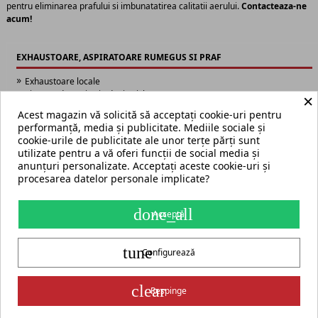
pentru eliminarea prafului si imbunatatirea calitatii aerului.
Contacteaza-ne
acum!
EXHAUSTOARE, ASPIRATOARE RUMEGUS SI PRAF
Exhaustoare locale
Sisteme de aspiratie de tip ciclon
×
Sisteme de aspiratie industriale DCV
Acest magazin vă solicită să acceptați cookie-uri pentru
Optionale pentru sisteme de exhaustare
performanță, media și publicitate. Mediile sociale și
Purificatoare de aer
cookie-urile de publicitate ale unor terțe părți sunt
utilizate pentru a vă oferi funcții de social media și
anunțuri personalizate. Acceptați aceste cookie-uri și
procesarea datelor personale implicate?
Termeni și condiții
Harta site
done_all
Acceptă
S.C. ECHIPAMENTE ROMANIA s.r.l.
tune
str. Grigore Ghica Voda nr. 3, Iași, cod postal 700503
+40 775 333 666
Configurează
contact@cormak.ro
+40 775 333 666
✆
Contact
group_work
Partener oficial exclusiv al producătorului CORMAK Jerzy Zalewski
clear
Respinge
pentru piața din România.