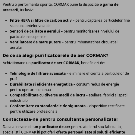
Pentru o performanta sporita, CORMAK pune la dispozitie
o gama de
accesorii
, inclusiv:
Filtre HEPA si filtre de carbon activ
– pentru captarea particulelor fine
si a substantelor volatile
Senzori de calitate a aerului
– pentru monitorizarea nivelului de
particule in suspensie
Ventilatoare de mare putere
– pentru imbunatatirea circulatiei
aerului
De ce sa alegi purificatoarele de aer CORMAK?
Achizitionand un
purificator de aer CORMAK
, beneficiezi de:
Tehnologie de filtrare avansata
– eliminare eficienta a particulelor de
praf
Durabilitate si eficienta energetica
– consum redus de energie
pentru operare continua
Compatibilitate cu diverse medii de lucru
– ateliere, fabrici si spatii
industriale
Conformitate cu standardele de siguranta
– dispozitive certificate
pentru utilizare profesionala
Contacteaza-ne pentru consultanta personalizata!
Daca ai nevoie de
un purificator de aer
pentru atelierul sau fabrica ta,
specialistii CORMAK iti pot oferi
oferte personalizate si solutii eficiente