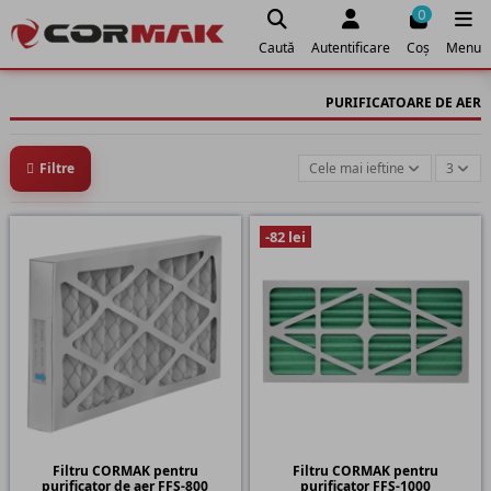
0
Caută
Autentificare
Coș
Menu
PURIFICATOARE DE AER
Filtre
Cele mai ieftine
3
-82 lei
Filtru CORMAK pentru
Filtru CORMAK pentru
purificator de aer FFS-800
purificator FFS-1000