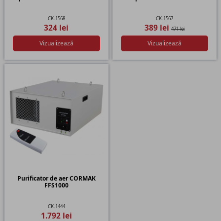
CK.1568
CK.1567
324 lei
389 lei
471 lei
Vizualizează
Vizualizează
Purificator de aer CORMAK
FFS1000
CK.1444
1.792 lei