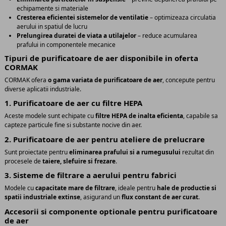
echipamente si materiale
Cresterea eficientei sistemelor de ventilatie
– optimizeaza circulatia
aerului in spatiul de lucru
Prelungirea duratei de viata a utilajelor
– reduce acumularea
prafului in componentele mecanice
Tipuri de purificatoare de aer disponibile in oferta
CORMAK
CORMAK ofera
o gama variata de purificatoare de aer
, concepute pentru
diverse aplicatii industriale.
1. Purificatoare de aer cu filtre HEPA
Aceste modele sunt echipate cu
filtre HEPA de inalta eficienta
, capabile sa
capteze particule fine si substante nocive din aer.
2. Purificatoare de aer pentru ateliere de prelucrare
Sunt proiectate pentru
eliminarea prafului si a rumegusului
rezultat din
procesele de
taiere, slefuire si frezare
.
3. Sisteme de filtrare a aerului pentru fabrici
Modele cu
capacitate mare de filtrare
, ideale pentru
hale de productie si
spatii industriale extinse
, asigurand un
flux constant de aer curat
.
Accesorii si componente optionale pentru purificatoare
de aer