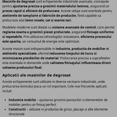
Masinile de degrosat
sunt echipamente industriale avansate, concepute
pentru
ajustarea precisa a grosimii materialului lemnos
, asigurand un
proces rapid si eficient de prelucrare
. Aceste utilaje sunt esentiale pentru
atelierele de tamplarie si fabricile de productie
, fiind capabile sa
prelucreze atat
lemn moale, cat si esente tari
.
Modelele moderne sunt dotate cu
sisteme avansate de control
, care permit
reglarea exacta a grosimii piesei prelucrate
, asigurand
finisaje uniforme
si repetabile
. Prin utilizarea tehnologiilor inovatoare,
eficienta procesului
este sporita
, iar consumul de energie este optimizat.
Aceste masini sunt indispensabile in
industrie, productia de mobilier si
atelierele specializate
, oferind
reducerea timpului de lucru si
minimizarea pierderilor de material
. Prelucrarea precisa a suprafetelor
este esentiala in domeniile unde
calitatea finisajului influenteaza direct
valoarea produsului final
.
Aplicatii ale masinilor de degrosat
Aceste echipamente sunt utilizate in diverse sectoare industriale, unde
prelucrarea lemnului joaca un rol important. Cele mai frecvente aplicatii
includ:
Industria mobilei
– ajustarea grosimii panourilor si elementelor de
mobilier pentru un finisaj perfect
Constructii
– utilizate in productia de grinzi, placaje si alte elemente
structurale