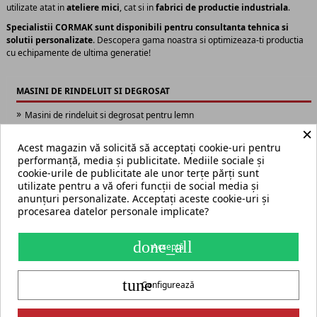
utilizate atat in
ateliere mici
, cat si in
fabrici de productie industriala
.
Specialistii CORMAK sunt disponibili pentru consultanta tehnica si
solutii personalizate
. Descopera gama noastra si optimizeaza-ti productia
cu echipamente de ultima generatie!
MASINI DE RINDELUIT SI DEGROSAT
Masini de rindeluit si degrosat pentru lemn
×
Masini de rindeluit si degrosat cu ax spiralat
Masini de rindeluit si indreptat
Acest magazin vă solicită să acceptați cookie-uri pentru
Masini de degrosat
performanță, media și publicitate. Mediile sociale și
Optionale pentru masini de rindeluit si degrosat
cookie-urile de publicitate ale unor terțe părți sunt
utilizate pentru a vă oferi funcții de social media și
anunțuri personalizate. Acceptați aceste cookie-uri și
procesarea datelor personale implicate?
Termeni și condiții
Harta site
done_all
Acceptă
S.C. ECHIPAMENTE ROMANIA s.r.l.
tune
str. Grigore Ghica Voda nr. 3, Iași, cod postal 700503
+40 775 333 666
Configurează
contact@cormak.ro
+40 775 333 666
✆
Contact
Partener oficial exclusiv al producătorului CORMAK Jerzy Zalewski