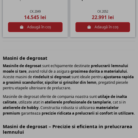
CK.2049
CK.2052
14.545 lei
22.991 lei
Adaugă în coș
Adaugă în coș
Masini de degrosat
Masinile de degrosat
sunt echipamente destinate
prelucrarii lemnului
moale si tare
, avand rolul de a asigura
grosimea dorita a materialului
.
Aceste masini de
rindeluit si degrosat
sunt ideale pentru
ajustarea rapida
a grosimii scandurilor, sipcilor si grinzilor din lemn
, pregatind piesele
pentru etapele ulterioare de prelucrare.
Masinile de degrosat oferite de compania noastra sunt
utilaje de inalta
calitate
, utilizate atat in
atelierele profesionale de tamplarie
, cat si in
atelierele de hobby
. Constructia robusta si utilizarea
materialelor
premium
garanteaza
precizie ridicata a prelucrarii si confort in utilizare
.
Masini de degrosat – Precizie si eficienta in prelucrarea
lemnului