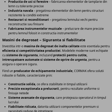
Productia de usi si ferestre
– fabricarea elementelor de tamplarie din
lemn cu tolerante precise
Industria navala
– pregatirea elementelor din lemn pentru structuri
rezistente la conditii extreme
Restaurari si reconditionari
– pregatirea lemnului vechi pentru
reconstructie sau finisare
Fabricarea instrumentelor muzicale
– prelucrare de mare precizie
pentru lemnul folosit in constructia instrumentelor
Masini de degrosat – Siguranta si fiabilitate
Investitia intr-o
masina de degrosat de inalta calitate
este esentiala pentru
eficienta si competitivitatea productiei
. Modelele moderne sunt echipate
cu
sisteme de siguranta
, incluzand
protectii pentru cutite,
intrerupatoare automate si sisteme de oprire de urgenta
, pentru a
asigura o operare sigura.
Fiind un
producator de echipamente industriale
, CORMAK ofera solutii
robuste si fiabile, caracterizate prin:
Constructie solida
, ce ofera stabilitate in timpul utilizarii
Precizie exceptionala a prelucrarii
, pentru rezultate uniforme si
finisaje netede
Sisteme avansate de siguranta
, care protejeaza operatorul in timpul
lucrului
Fiabilitate ridicata
, datorita utilizarii componentelor premium si
necesitatii reduse de intretinere