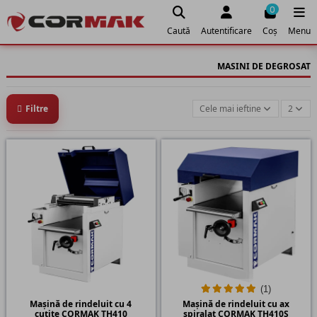
0
Caută
Autentificare
Coș
Menu
MASINI DE DEGROSAT
Filtre
Cele mai ieftine
2
(1)
Mașină de rindeluit cu 4
Mașină de rindeluit cu ax
cuțite CORMAK TH410
spiralat CORMAK TH410S