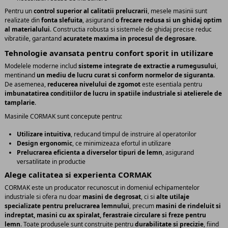
Pentru un
control superior al calitatii prelucrarii
, mesele masinii sunt
realizate din
fonta slefuita
, asigurand
o frecare redusa si un ghidaj optim
al materialului
. Constructia robusta si sistemele de ghidaj precise reduc
vibratiile, garantand
acuratete maxima in procesul de degrosare
.
Tehnologie avansata pentru confort sporit in utilizare
Modelele moderne includ
sisteme integrate de extractie a rumegusului
,
mentinand
un mediu de lucru curat si conform normelor de siguranta
.
De asemenea,
reducerea nivelului de zgomot
este esentiala pentru
imbunatatirea conditiilor de lucru in spatiile industriale si atelierele de
tamplarie
.
Masinile CORMAK sunt concepute pentru:
Utilizare intuitiva
, reducand timpul de instruire al operatorilor
Design ergonomic
, ce minimizeaza efortul in utilizare
Prelucrarea eficienta a diverselor tipuri de lemn
, asigurand
versatilitate in productie
Alege calitatea si experienta CORMAK
CORMAK este un producator recunoscut in domeniul echipamentelor
industriale si ofera nu doar
masini de degrosat
, ci si
alte utilaje
specializate pentru prelucrarea lemnului
, precum
masini de rindeluit si
indreptat, masini cu ax spiralat, ferastraie circulare si freze pentru
lemn
. Toate produsele sunt construite pentru
durabilitate si precizie
, fiind