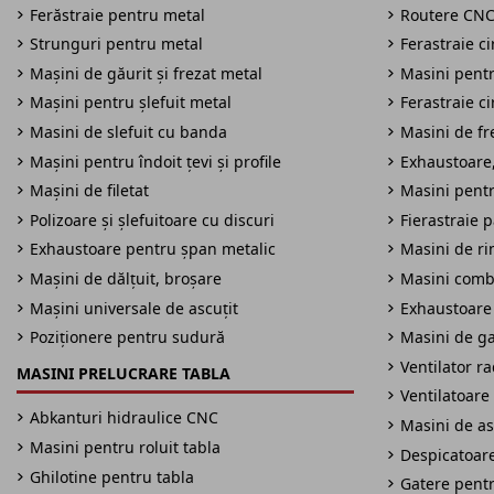
Ferăstraie pentru metal
Routere CN
Strunguri pentru metal
Ferastraie c
Mașini de găurit și frezat metal
Masini pentru
Mașini pentru șlefuit metal
Ferastraie c
Masini de slefuit cu banda
Masini de fre
Mașini pentru îndoit țevi și profile
Exhaustoare,
Mașini de filetat
Masini pentr
Polizoare și șlefuitoare cu discuri
Fierastraie 
Exhaustoare pentru șpan metalic
Masini de ri
Mașini de dălțuit, broșare
Masini comb
Mașini universale de ascuțit
Exhaustoare
Poziționere pentru sudură
Masini de ga
Ventilator r
MASINI PRELUCRARE TABLA
Ventilatoare 
Abkanturi hidraulice CNC
Masini de as
Masini pentru roluit tabla
Despicatoare
Ghilotine pentru tabla
Gatere pent