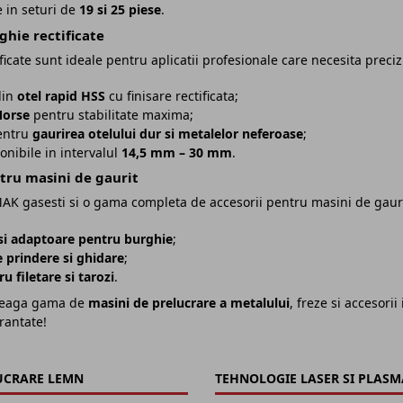
e in seturi de
19 si 25 piese
.
ghie rectificate
ficate sunt ideale pentru aplicatii profesionale care necesita precizie
din
otel rapid HSS
cu finisare rectificata;
Morse
pentru stabilitate maxima;
pentru
gaurirea otelului dur si metalelor neferoase
;
onibile in intervalul
14,5 mm – 30 mm
.
tru masini de gaurit
AK gasesti si o gama completa de accesorii pentru masini de gaurit
si adaptoare pentru burghie
;
 prindere si ghidare
;
u filetare si tarozi
.
reaga gama de
masini de prelucrare a metalului
, freze si accesori
rantate!
UCRARE LEMN
TEHNOLOGIE LASER SI PLASM