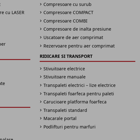
R
Compresoare cu surub
are cu LASER
Compresoare COMPACT
Compresoare COMBI
Compresoare de inalta presiune
Uscatoare de aer comprimat
ber
Rezervoare pentru aer comprimat
RIDICARE SI TRANSPORT
Stivuitoare electrice
Stivuitoare manuale
ate
Transpaleti electrici – lize electrice
Transpaleti foarfeca pentru paleti
Carucioare platforma foarfeca
Transpaleti standard
Macarale portal
Podlifturi pentru marfuri
spalare