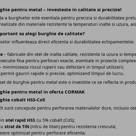
ghie pentru metal – investeste in calitate si precizie!
a a burghielor este esentiala pentru precizia si durabilitatea prel
realizate din materiale rezistente la temperaturi inalte si uzura, 
portant sa alegi burghie de calitate?
ielor influenteaza direct eficienta si durabilitatea echipamentelor
te
– fabricate din otel de inalta calitate, rezistente la uzura si tempe
xecutie fina pentru perforari exacte, esentiale in proiecte complex
 minimizeaza riscul ruperii sau defectarii in timpul utilizarii;
permit gauriri rapide si precise, optimizand timpul de lucru.
et de burghie pentru metal este o investitie ce se reflecta in produc
rghie pentru metal in oferta CORMAK
rghie cobalt HSS-Co5
t sunt concepute pentru perforarea materialelor dure, inclusiv otel i
din
otel rapid HSS
cu 5% cobalt (Co5);
cu
strat de TiN
(nitru de titan) pentru rezistenta crescuta;
aiere optimizat pentru perforare eficienta;