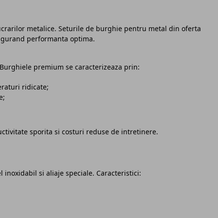
ucrarilor metalice. Seturile de burghie pentru metal din oferta
asigurand performanta optima.
. Burghiele premium se caracterizeaza prin:
raturi ridicate;
e;
tivitate sporita si costuri reduse de intretinere.
noxidabil si aliaje speciale. Caracteristici: