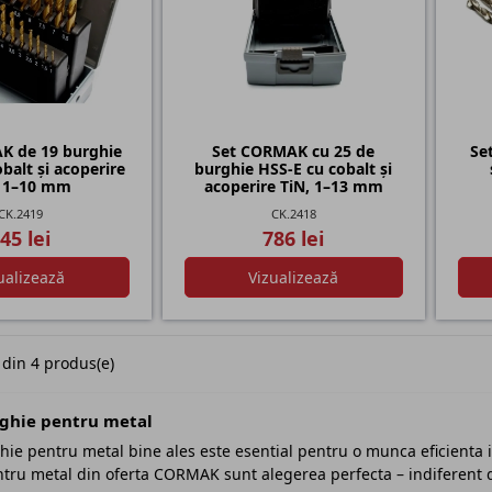
K de 19 burghie
Set CORMAK cu 25 de
Se
balt și acoperire
burghie HSS-E cu cobalt și
, 1–10 mm
acoperire TiN, 1–13 mm
CK.2419
CK.2418
45 lei
786 lei
ualizează
Vizualizează
 din 4 produs(e)
rghie pentru metal
ie pentru metal bine ales este esential pentru o munca eficienta in o
tru metal din oferta CORMAK sunt alegerea perfecta – indiferent da