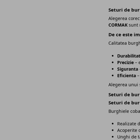
Seturi de bur
Alegerea corect
CORMAK
sunt 
De ce este im
Calitatea burgh
Durabilita
Precizie
– e
Siguranta
–
Eficienta
– 
Alegerea unui s
Seturi de bu
Seturi de bu
Burghiele cobal
Realizate 
Acoperite 
Unghi de t