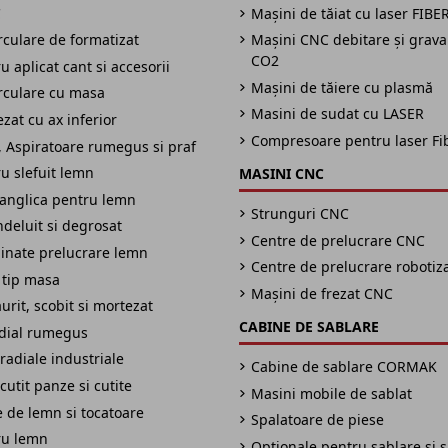
C
Mașini de tăiat cu laser FIBE
irculare de formatizat
Mașini CNC debitare și grav
CO2
 aplicat cant si accesorii
Mașini de tăiere cu plasmă
irculare cu masa
Masini de sudat cu LASER
zat cu ax inferior
Compresoare pentru laser Fi
 Aspiratoare rumegus si praf
u slefuit lemn
MASINI CNC
panglica pentru lemn
Strunguri CNC
ndeluit si degrosat
Centre de prelucrare CNC
inate prelucrare lemn
Centre de prelucrare robotiz
 tip masa
Mașini de frezat CNC
urit, scobit si mortezat
CABINE DE SABLARE
adial rumegus
radiale industriale
Cabine de sablare CORMAK
cutit panze si cutite
Masini mobile de sablat
 de lemn si tocatoare
Spalatoare de piese
ru lemn
Optionale pentru sablare si 