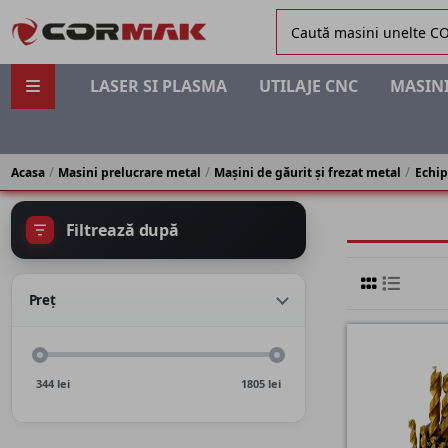
LASER SI PLASMA
UTILAJE CNC
MASINI
Acasa
Masini prelucrare metal
Mașini de găurit și frezat metal
Echip
Filtrează după
Preț
344
lei
1805
lei