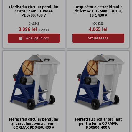
Fierăstrău circular pendular
Despicător electrohidraulic
pentru lemn CORMAK
de lemne CORMAK LUP10T,
PD0700, 400 V
10 t, 400 V
CK.3343
CK.3723
3.896 lei
4.065 lei
4.743 lei
Adaugă în coș
Vizualizează
Fierăstrău circular pendular
Fierăstrău circular oscilant
și basculant pentru lemn
pentru lemn CORMAK
CORMAK PD0450, 400 V
PD0500, 400 V