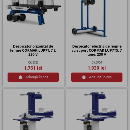
Despicător orizontal de
Despicător electric de lemne
lemne CORMAK LUP7T, 7 t,
cu suport CORMAK LUP7TS, 7
230 V
tone, 230 V
CK.3735
CK.3734
1.761 lei
1.930 lei
Adaugă în coș
Adaugă în coș