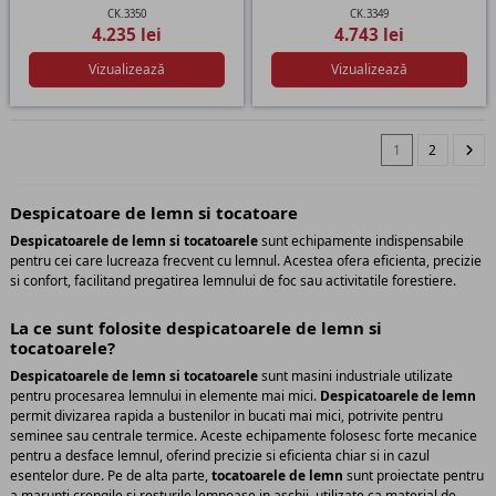
CK.3350
CK.3349
4.235 lei
4.743 lei
Vizualizează
Vizualizează
1
2
Despicatoare de lemn si tocatoare
Despicatoarele de lemn si tocatoarele
sunt echipamente indispensabile
pentru cei care lucreaza frecvent cu lemnul. Acestea ofera eficienta, precizie
si confort, facilitand pregatirea lemnului de foc sau activitatile forestiere.
La ce sunt folosite despicatoarele de lemn si
tocatoarele?
Despicatoarele de lemn si tocatoarele
sunt masini industriale utilizate
pentru procesarea lemnului in elemente mai mici.
Despicatoarele de lemn
permit divizarea rapida a bustenilor in bucati mai mici, potrivite pentru
seminee sau centrale termice. Aceste echipamente folosesc forte mecanice
pentru a desface lemnul, oferind precizie si eficienta chiar si in cazul
esentelor dure. Pe de alta parte,
tocatoarele de lemn
sunt proiectate pentru
a marunti crengile si resturile lemnoase in aschii, utilizate ca material de