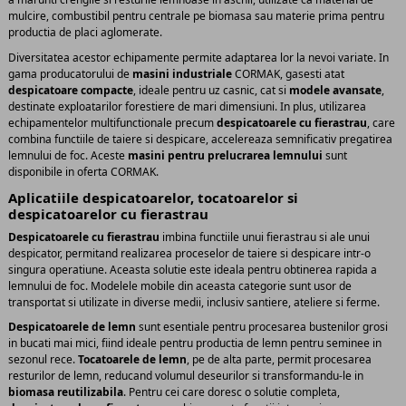
mulcire, combustibil pentru centrale pe biomasa sau materie prima pentru
productia de placi aglomerate.
Diversitatea acestor echipamente permite adaptarea lor la nevoi variate. In
gama producatorului de
masini industriale
CORMAK, gasesti atat
despicatoare compacte
, ideale pentru uz casnic, cat si
modele avansate
,
destinate exploatarilor forestiere de mari dimensiuni. In plus, utilizarea
echipamentelor multifunctionale precum
despicatoarele cu fierastrau
, care
combina functiile de taiere si despicare, accelereaza semnificativ pregatirea
lemnului de foc. Aceste
masini pentru prelucrarea lemnului
sunt
disponibile in oferta CORMAK.
Aplicatiile despicatoarelor, tocatoarelor si
despicatoarelor cu fierastrau
Despicatoarele cu fierastrau
imbina functiile unui fierastrau si ale unui
despicator, permitand realizarea proceselor de taiere si despicare intr-o
singura operatiune. Aceasta solutie este ideala pentru obtinerea rapida a
lemnului de foc. Modelele mobile din aceasta categorie sunt usor de
transportat si utilizate in diverse medii, inclusiv santiere, ateliere si ferme.
Despicatoarele de lemn
sunt esentiale pentru procesarea bustenilor grosi
in bucati mai mici, fiind ideale pentru productia de lemn pentru seminee in
sezonul rece.
Tocatoarele de lemn
, pe de alta parte, permit procesarea
resturilor de lemn, reducand volumul deseurilor si transformandu-le in
biomasa reutilizabila
. Pentru cei care doresc o solutie completa,