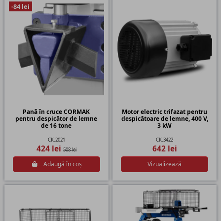
-84 lei
Pană în cruce CORMAK
Motor electric trifazat pentru
pentru despicător de lemne
despicătoare de lemne, 400 V,
de 16 tone
3 kW
CK.2021
CK.3422
424 lei
642 lei
508 lei
Adaugă în coș
Vizualizează