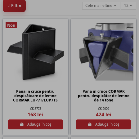
Filtre
Cele mai ieftine
12
Nou
Pană în cruce pentru
Pană în cruce CORMAK
despicătoare de lemne
pentru despicător de lemne
CORMAK LUP7T/LUP7TS
de 14 tone
CK.3773
CK.2020
168 lei
424 lei
Adaugă în coș
Adaugă în coș