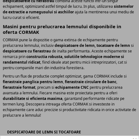
despicatoarele cu fierastrau
combina aceste functii intr-un singur
echipament, optimizand astfel timpul de lucru. In plus, utilizarea
sistemelor
de extractie a rumegusului si aschiilor
ajuta la mentinerea unui mediu de
lucru curat si eficient.
Masini pentru prelucrarea lemnului disponibile in
oferta CORMAK
CORMAK pune la dispozitie o gama extinsa de echipamente pentru
prelucrarea lemnului, inclusiv
despicatoare de lemn, tocatoare de lemn
si
despicatoare cu fierastrau
de inalta performanta. Aceste echipamente se
remarca prin
constructia robusta, solutiile tehnologice moderne si
randamentul ridicat
, fiind ideale atat pentru micii intreprinzatori, cat si
pentru companiile mari din industria forestiera.
Pentru un flux de productie complet optimizat, gama CORMAK include si
fierastraie panglica pentru lemn
,
fierastraie circulare de banc
,
fierastraie format
, precum si
echipamente CNC
pentru prelucrarea
avansata a lemnului. Fiecare masina este proiectata pentru a oferi
durabilitate si eficienta maxima
, garantand performante ridicate pe
termen lung. Descopera intreaga oferta CORMAK si investeste in
echipamente care aduc precizie si productivitate ridicata in orice activitate de
prelucrare a lemnului!
DESPICATOARE DE LEMN SI TOCATOARE