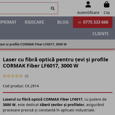
Autentificare
Coș
MPRIMAT
RIDICARE
BLOG
☎ 0775 333 666
CLIENTI
 țevi și profile CORMAK Fiber LF6017, 3000 W
Laser cu fibră optică pentru țevi și profile
CORMAK Fiber LF6017, 3000 W
(0)
Cod produs:
CK.2914
Laserul cu fibră optică CORMAK Fiber LF6017
, cu putere de
3000 W
, este dedicat
tăierii țevilor și profilelor
, asigurând
procesare precisă și constantă în aplicații industriale.