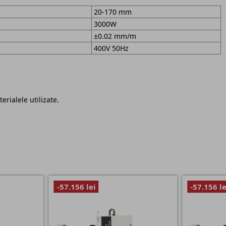
20-170 mm
3000W
±0.02 mm/m
400V 50Hz
erialele utilizate.
-57.156 lei
-57.156 le