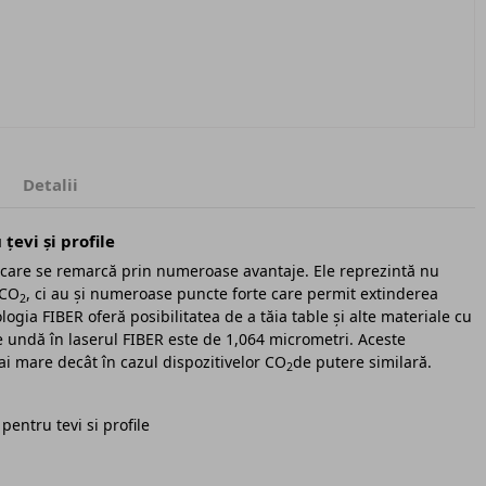
Detalii
evi și profile
e care se remarcă prin numeroase avantaje. Ele reprezintă nu
 CO
, ci au și numeroase puncte forte care permit extinderea
2
logia FIBER oferă posibilitatea de a tăia table și alte materiale cu
de undă în laserul FIBER este de 1,064 micrometri. Aceste
mai mare decât în cazul dispozitivelor CO
de putere similară.
2