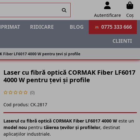
Autentificare
Coș
MPRIMAT
RIDICARE
BLOG
☎ 0775 333 666
CLIENTI
 Fiber LF6017 4000 W pentru țevi și profile
Laser cu fibră optică CORMAK Fiber LF6017
4000 W pentru țevi și profile
(0)
Cod produs:
CK.2817
Laserul cu fibră optică CORMAK Fiber LF6017 4000 W
este un
model nou
pentru
tăierea țevilor și profilelor
, destinat
aplicațiilor industriale.