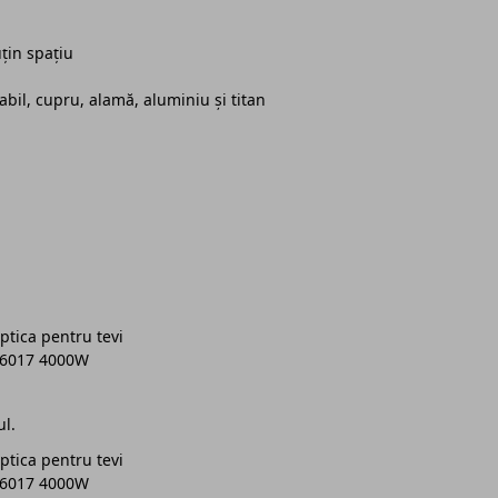
țin spațiu
dabil, cupru, alamă, aluminiu și titan
ul.