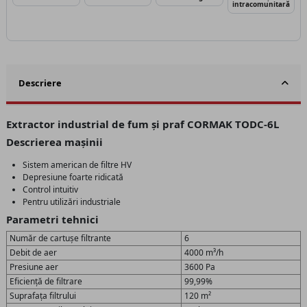
intracomunitară
Descriere
Extractor industrial de fum și praf CORMAK TODC-6L
Descrierea mașinii
Sistem american de filtre HV
Depresiune foarte ridicată
Control intuitiv
Pentru utilizări industriale
Parametri tehnici
Număr de cartușe filtrante
6
Debit de aer
4000 m³/h
Presiune aer
3600 Pa
Eficiență de filtrare
99,99%
Suprafața filtrului
120 m²