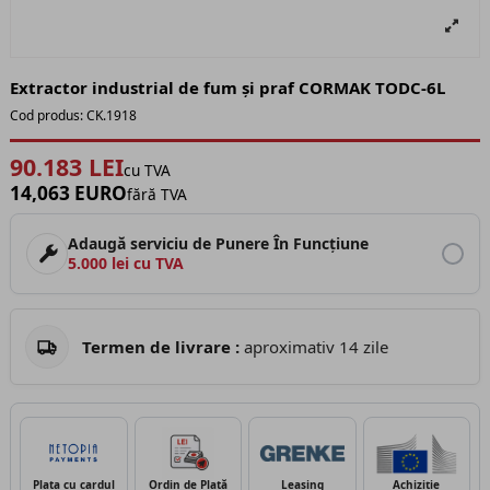
Extractor industrial de fum și praf CORMAK TODC-6L
Cod produs:
CK.1918
90.183 LEI
cu TVA
14,063 EURO
fără TVA
Adaugă serviciu de Punere În Funcțiune
5.000 lei cu TVA
Termen de livrare :
aproximativ 14 zile
Plata cu cardul
Ordin de Plată
Leasing
Achiziție