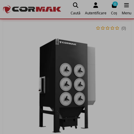
0
Caută
Autentificare
Coș
Menu
(0)