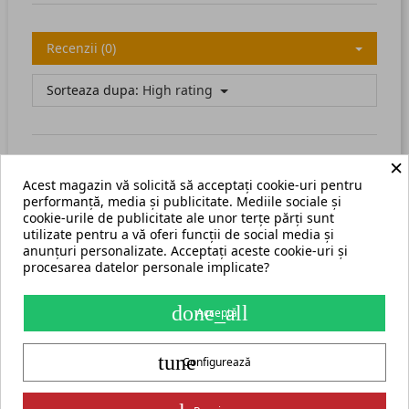
Recenzii (0)
Sorteaza dupa:
High rating
×
Acest magazin vă solicită să acceptați cookie-uri pentru
There are no available reviews.
Scrie recenzia ta.
performanță, media și publicitate. Mediile sociale și
cookie-urile de publicitate ale unor terțe părți sunt
utilizate pentru a vă oferi funcții de social media și
anunțuri personalizate. Acceptați aceste cookie-uri și
procesarea datelor personale implicate?
Termeni și condiții
Harta site
done_all
Acceptă
S.C. ECHIPAMENTE ROMANIA s.r.l.
tune
str. Grigore Ghica Voda nr. 3, Iași, cod postal 700503
+40 775 333 666
Configurează
contact@cormak.ro
+40 775 333 666
✆
Contact
Partener oficial exclusiv al producătorului CORMAK Jerzy Zalewski