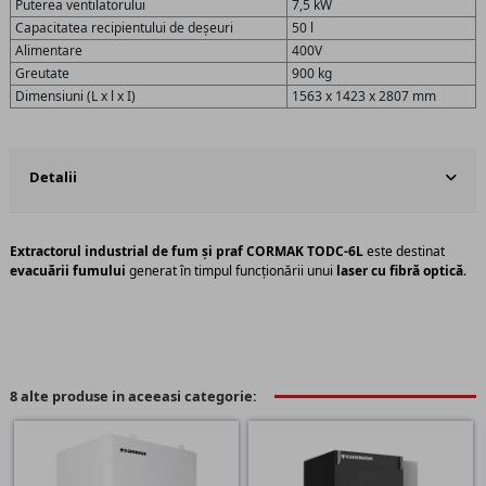
Puterea ventilatorului
7,5 kW
Capacitatea recipientului de deșeuri
50 l
Alimentare
400V
Greutate
900 kg
Dimensiuni (L x l x I)
1563 x 1423 x 2807 mm
Detalii
Extractorul industrial de fum și praf CORMAK TODC-6L
este destinat
evacuării fumului
generat în timpul funcționării unui
laser cu fibră optică
.
8 alte produse in aceeasi categorie: