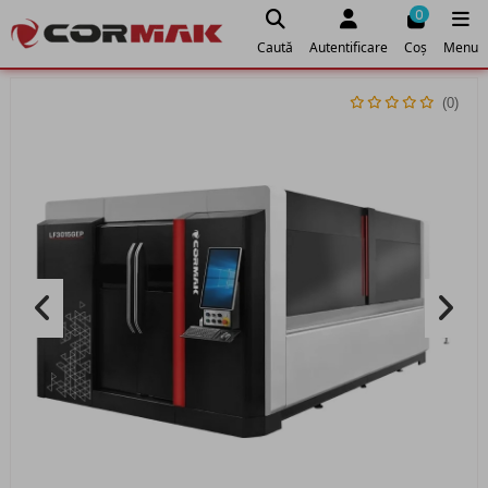
0
Caută
Autentificare
Coș
Menu
(0)