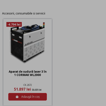
Accesorii, consumabile si servicii
-4.794 lei
Aparat de sudură laser 3 în
1 CORMAK WL2000
CK.2672
51.897 lei
56.691 lei
Adaugă în coș