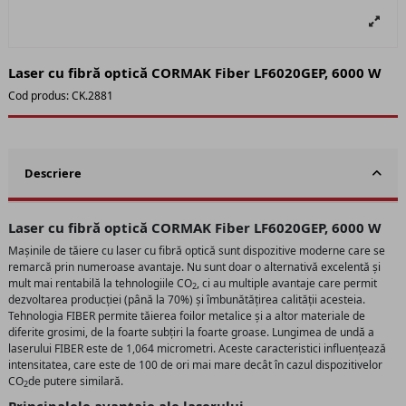
Laser cu fibră optică CORMAK Fiber LF6020GEP, 6000 W
Cod produs:
CK.2881
Descriere
Laser cu fibră optică CORMAK Fiber LF6020GEP, 6000 W
Mașinile de tăiere cu laser cu fibră optică sunt dispozitive moderne care se
remarcă prin numeroase avantaje. Nu sunt doar o alternativă excelentă și
mult mai rentabilă la tehnologiile CO
, ci au multiple avantaje care permit
2
dezvoltarea producției (până la 70%) și îmbunătățirea calității acesteia.
Tehnologia FIBER permite tăierea foilor metalice și a altor materiale de
diferite grosimi, de la foarte subțiri la foarte groase. Lungimea de undă a
laserului FIBER este de 1,064 micrometri. Aceste caracteristici influențează
intensitatea, care este de 100 de ori mai mare decât în cazul dispozitivelor
CO
de putere similară.
2