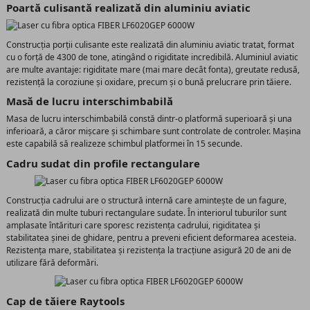
Poartă culisantă realizată din aluminiu aviatic
Construcția porții culisante este realizată din aluminiu aviatic tratat, format
cu o forță de 4300 de tone, atingând o rigiditate incredibilă. Aluminiul aviatic
are multe avantaje: rigiditate mare (mai mare decât fonta), greutate redusă,
rezistență la coroziune și oxidare, precum și o bună prelucrare prin tăiere.
Masă de lucru interschimbabilă
Masa de lucru interschimbabilă constă dintr-o platformă superioară și una
inferioară, a căror mișcare și schimbare sunt controlate de controler. Mașina
este capabilă să realizeze schimbul platformei în 15 secunde.
Cadru sudat din profile rectangulare
Construcția cadrului are o structură internă care amintește de un fagure,
realizată din multe tuburi rectangulare sudate. În interiorul tuburilor sunt
amplasate întărituri care sporesc rezistența cadrului, rigiditatea și
stabilitatea șinei de ghidare, pentru a preveni eficient deformarea acesteia.
Rezistența mare, stabilitatea și rezistența la tracțiune asigură 20 de ani de
utilizare fără deformări.
Cap de tăiere Raytools