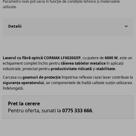
Parametrii reali pot varia în funcție de condițiile tehnice și materialele
utilizate.
Detalii
Laserul cu fibră optică CORMAK LF6020GEP
, cu putere de
6000 W
, este un
echipament complet închis pentru
tăierea tablelor metalice
în aplicații
industriale, proiectat pentru
productivitate ridicată
și
stabilitate
.
Carcasa cu
geamuri de protecție
împotriva reflexiei razei laser contribuie la
siguranța operatorului
, iar componentele de înaltă calitate susțin utilizarea
îndelungată.
Pret la cerere
Pentru oferta, sunati la
0775 333 666
.