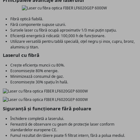
Principalele avantaje ale laserului
Fibră optică fiabilă.
Fără componente supuse uzurii.
Sursele laser cu fibră ocupă aproximativ 1/3 mai puțin spațiu.
Eficiență energetică ridicată: 100,000 h de funcționare.
Utilizare versatilă pentru tablă specială, oțel negru și inox, cupru, bronz,
aluminiu și titan.
Laserul cu fibră
Crește eficiența muncii cu 80%.
Economisește 80% energie.
Minimizează consumul de gaz.
Economisește 30% spațiu în hală.
Siguranță și funcționare fără poluare
Închidere completă a laserului.
Fereastră de observare cu geam de protecție laser conform
standardelor europene CE.
Fumul rezultat din tăiere poate fi filtrat intern, fără a polua mediul.