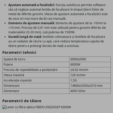
Ajustare automată a focalizării:
funcția autofocus permite software-
ului să regleze automat lentila de focalizare în timpul tăierii foilor de
metal de diferite grosimi. Viteza de ajustare automată a focalizării este
de zece ori mai mare decât cea manuală.
Domeniu de ajustare manuală:
domeniu de ajustare de la -10mm la
+10 mm. Precizia de 0,01 mm este utilizată pentru grosimi diferite ale
materialelor (0-20 mm), sub puterea de 1500W.
Durată lungă de viață:
lentilele colimatoare și lentilele de focalizare
au un radiator de răcire cu apă, care reduce temperatura capului de
tăiere pentru a prelungi durata de viață a acestuia.
Parametri tehnici
Spațiul de lucru
6000x2000
Putere
6000W
Precizia de repetabilitate a poziționării
±0.02 mm/m
Viteza maximă
120 m/min
Accelerație maximă
1,5G
Dimensiuni
14800x3350x2310 mm
Alimentare
400V 50Hz
Parametrii de tăiere