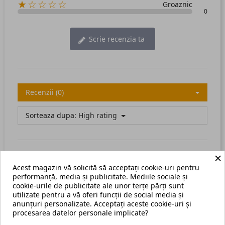
★☆☆☆☆
Groaznic
0
Scrie recenzia ta
Recenzii (0)
Sorteaza dupa:
High rating
×
Acest magazin vă solicită să acceptați cookie-uri pentru
There are no available reviews.
Scrie recenzia ta.
performanță, media și publicitate. Mediile sociale și
cookie-urile de publicitate ale unor terțe părți sunt
utilizate pentru a vă oferi funcții de social media și
anunțuri personalizate. Acceptați aceste cookie-uri și
procesarea datelor personale implicate?