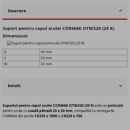
Descriere
Suport pentru capul sculei CORMAK OTW320 (20 K)
Dimensiuni
D
45 mm
S
54 mm
W
47 mm
Detalii
Suportul pentru capul sculei CORMAK OTW320 (20 K)
este un
portcuțit
pentru scule cu
coadă pătrată 20 x 20 mm
, compatibil cu strungurile
CORMAK din seriile
CK320 x 1000
și
CK320 x 750
.