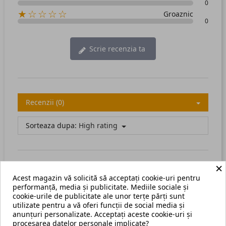
0
★☆☆☆☆
Groaznic
0
Scrie recenzia ta
Recenzii (0)
Sorteaza dupa:
High rating
×
Acest magazin vă solicită să acceptați cookie-uri pentru
There are no available reviews.
Scrie recenzia ta.
performanță, media și publicitate. Mediile sociale și
cookie-urile de publicitate ale unor terțe părți sunt
utilizate pentru a vă oferi funcții de social media și
anunțuri personalizate. Acceptați aceste cookie-uri și
procesarea datelor personale implicate?