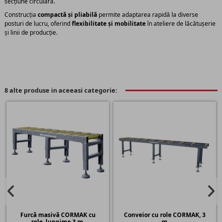
secțiune circulară.
Construcția
compactă și pliabilă
permite adaptarea rapidă la diverse
posturi de lucru, oferind
flexibilitate și mobilitate
în ateliere de lăcătușerie
și linii de producție.
8 alte produse in aceeasi categorie:
Furcă masivă CORMAK cu
Conveior cu role CORMAK, 3
role, lungime 3 m,
m