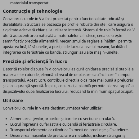
materialul transportat.
Construcție și tehnologie
Conveiorul cu role în V a fost proiectat pentru funcționalitate ridicată și
durabilitate. Structura se bazează pe profile robuste din oțel, care asigură o
rigiditate adecvată chiar și la utilizare intensă. Sistemul de role în formă de V
oferă autocentrarea naturală a materialelor cilindrice, ceea ce crește
semnificativ precizia alimentării. Mecanismul de reglare a înălțimii permite
ajustarea lină, fără unelte, a poziției de lucru la nivelul mașinii, facilitând
integrarea cu ferăstraie cu bandă, strunguri sau alte mașini-unelte.
Precizie și eficiență în lucru
Datorită rolelor dispuse în V, conveiorul asigură ghidarea precisă și stabilă a
materialelor rotunde, eliminând riscul de deplasare sau înclinare în timpul
transportului. Acest lucru contribuie direct la o calitate mai bună a prelucrării
și la o siguranță sporită. În plus, construcția pliabilă permite plierea rapidă a
dispozitivului după finalizarea lucrului, reducând la minimum spațiul ocupat.
Utilizare
Conveiorul cu role în V este destinat următoarelor utilizări:
Alimentarea țevilor, arborilor și barelor cu secțiune circulară.
Lucrul împreună cu ferăstraie cu bandă și ferăstraie circulare.
Transportul elementelor cilindrice în medii de producție și în ateliere.
Deservirea mașinilor de prelucrare a metalului, inclusiv strunguri și