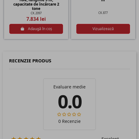
capacitate de încărcare 2
tone
CK.877
CK.2097
7.834 lei
Adaugă în coș
Vizualizează
RECENZIE PRODUS
Evaluare medie
0.0
0 Recenzie
★★★★★
Excelent