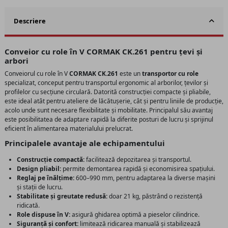
Descriere
Conveior cu role în V CORMAK CK.261 pentru țevi și
arbori
Conveiorul cu role în V
CORMAK CK.261
este un
transportor cu role
specializat, conceput pentru transportul ergonomic al arborilor, țevilor și
profilelor cu secțiune circulară. Datorită construcției compacte și pliabile,
este ideal atât pentru ateliere de lăcătușerie, cât și pentru liniile de producție,
acolo unde sunt necesare flexibilitate și mobilitate. Principalul său avantaj
este posibilitatea de adaptare rapidă la diferite posturi de lucru și sprijinul
eficient în alimentarea materialului prelucrat.
Principalele avantaje ale echipamentului
Construcție compactă:
facilitează depozitarea și transportul.
Design pliabil:
permite demontarea rapidă și economisirea spațiului.
Reglaj pe înălțime:
600–990 mm, pentru adaptarea la diverse mașini
și stații de lucru.
Stabilitate și greutate redusă:
doar 21 kg, păstrând o rezistență
ridicată.
Role dispuse în V:
asigură ghidarea optimă a pieselor cilindrice.
Siguranță și confort:
limitează ridicarea manuală și stabilizează