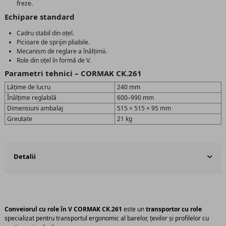
freze.
Echipare standard
Cadru stabil din oțel.
Picioare de sprijin pliabile.
Mecanism de reglare a înălțimii.
Role din oțel în formă de V.
Parametri tehnici – CORMAK CK.261
Lățime de lucru
240 mm
Înălțime reglabilă
600–990 mm
Dimensiuni ambalaj
515 × 515 × 95 mm
Greutate
21 kg
Detalii
Conveiorul cu role în V CORMAK CK.261
este un
transportor cu role
specializat pentru transportul ergonomic al barelor, țevilor și profilelor cu