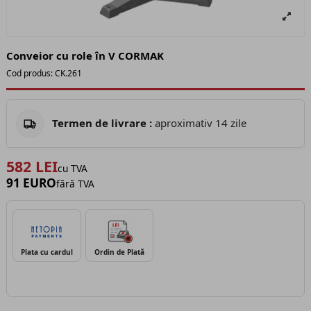
Conveior cu role în V CORMAK
Cod produs:
CK.261
Termen de livrare :
aproximativ 14 zile
582 LEI
cu TVA
91 EURO
fără TVA
Plata cu cardul
Ordin de Plată