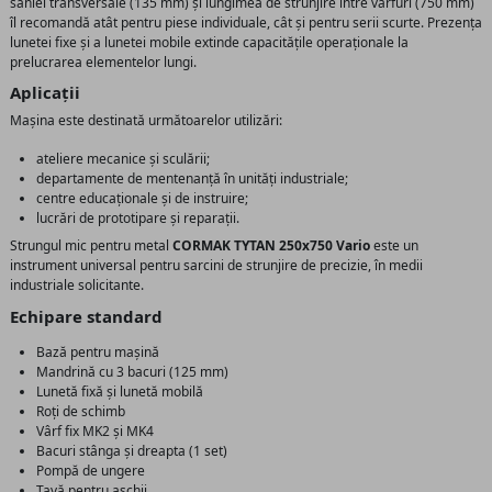
saniei transversale (135 mm) și lungimea de strunjire între vârfuri (750 mm)
îl recomandă atât pentru piese individuale, cât și pentru serii scurte. Prezența
lunetei fixe și a lunetei mobile extinde capacitățile operaționale la
prelucrarea elementelor lungi.
Aplicații
Mașina este destinată următoarelor utilizări:
ateliere mecanice și sculării;
departamente de mentenanță în unități industriale;
centre educaționale și de instruire;
lucrări de prototipare și reparații.
Strungul mic pentru metal
CORMAK TYTAN 250x750 Vario
este un
instrument universal pentru sarcini de strunjire de precizie, în medii
industriale solicitante.
Echipare standard
Bază pentru mașină
Mandrină cu 3 bacuri (125 mm)
Lunetă fixă și lunetă mobilă
Roți de schimb
Vârf fix MK2 și MK4
Bacuri stânga și dreapta (1 set)
Pompă de ungere
Tavă pentru așchii