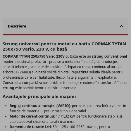
Descriere
Strung universal pentru metal cu batiu CORMAK TYTAN
250x750 Vario, 230 V, cu bază
CORMAK TYTAN 250x750 Vario 230V
cu bază este un
strung convențional
modern, destinat prelucrării precise a metalelor în unități de producție,
servicii tehnice și ateliere de sculărie. Echipat cu reglaj continuu al turației
arborelui (VARIO) și o bază solidă din oțel, reprezintă soluția ideală pentru
profesioniștii care cer fiabilitate, flexibilitate și siguranță în exploatare.
Construcția compactă și posibilitățile tehnologice extinse îl transformă într-un
strung mic
potrivit pentru utilizări universale.
Avantajele principale ale mașinii
Reglaj continuu al turației (VARIO):
permite ajustarea lină a vitezei în
funcție de materialul prelucrat și tipul operației.
Motor de curent continuu:
1,1/1,32 kW, pentru funcționare stabilă și
cuplu adecvat chiar și la turații mai mici.
Domeniu de turație L/H:
50-1125 / 100-2250 rot/min, pentru