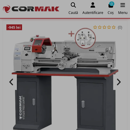
0
Caută
Autentificare
Coș
Menu
-945 lei
(0)