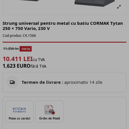
Strung universal pentru metal cu batiu CORMAK Tytan
250 × 750 Vario, 230 V
Cod produs:
CK.1566
11.356 lei
-945 lei
10.411 LEI
cu TVA
1,623 EURO
fără TVA
Termen de livrare :
aproximativ 14 zile
Plata cu cardul
Ordin de Plată