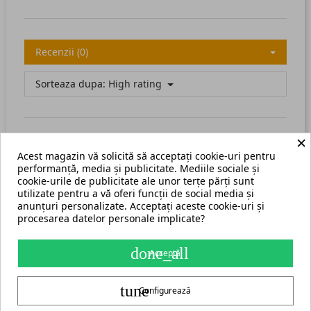
Recenzii (0)
Sorteaza dupa:
High rating
×
Acest magazin vă solicită să acceptați cookie-uri pentru
There are no available reviews.
Scrie recenzia ta.
performanță, media și publicitate. Mediile sociale și
cookie-urile de publicitate ale unor terțe părți sunt
utilizate pentru a vă oferi funcții de social media și
anunțuri personalizate. Acceptați aceste cookie-uri și
procesarea datelor personale implicate?
Termeni și condiții
Harta site
done_all
Acceptă
S.C. ECHIPAMENTE ROMANIA s.r.l.
tune
str. Grigore Ghica Voda nr. 3, Iași, cod postal 700503
+40 775 333 666
Configurează
contact@cormak.ro
+40 775 333 666
✆
Contact