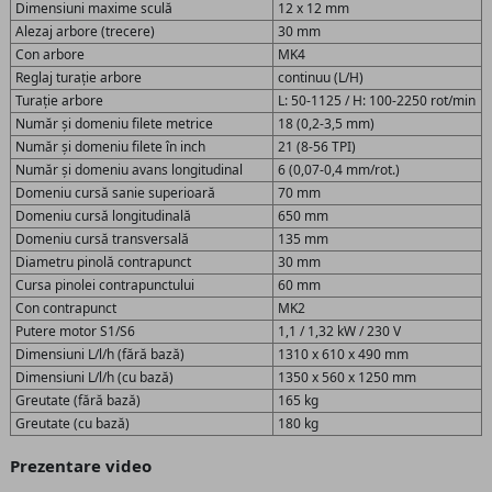
Dimensiuni maxime sculă
12 x 12 mm
Alezaj arbore (trecere)
30 mm
Con arbore
MK4
Reglaj turație arbore
continuu (L/H)
Turație arbore
L: 50-1125 / H: 100-2250 rot/min
Număr și domeniu filete metrice
18 (0,2-3,5 mm)
Număr și domeniu filete în inch
21 (8-56 TPI)
Număr și domeniu avans longitudinal
6 (0,07-0,4 mm/rot.)
Domeniu cursă sanie superioară
70 mm
Domeniu cursă longitudinală
650 mm
Domeniu cursă transversală
135 mm
Diametru pinolă contrapunct
30 mm
Cursa pinolei contrapunctului
60 mm
Con contrapunct
MK2
Putere motor S1/S6
1,1 / 1,32 kW / 230 V
Dimensiuni L/l/h (fără bază)
1310 x 610 x 490 mm
Dimensiuni L/l/h (cu bază)
1350 x 560 x 1250 mm
Greutate (fără bază)
165 kg
Greutate (cu bază)
180 kg
Prezentare video