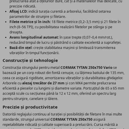
prelucrarea atât a oțelurilor dure, cât și a materialelor mai delicate, cu
precizie ridicată.
Afișaj LCD:
indică turația curentă a arborelui, facilitând setarea
parametrilor de strunjire și filetare.
Filete metrice și în inch:
18 filete metrice (0,2–3,5 mm) și 21 filete în
inch (8–56 TPI), cu posibilitatea realizării filetelor pe stânga și pe
dreapta.
Avans longitudinal automat:
în șase trepte (0,07–0,4 mm/rot.),
reducând timpul de lucru și păstrând o calitate excelentă a suprafeței.
Bază din oțel:
crește stabilitatea mașinii și limitează transmiterea
vibrațiilor în timpul funcționării.
Construcție și tehnologie
Construcția strungului pentru metal
CORMAK TYTAN 250x750 Vario
se
bazează pe un corp robust din fontă cenușie, cu lățimea batiului de 135 mm,
ceea ce asigură rigiditate, amortizarea vibrațiilor și durabilitatea ghidajelor.
Arborele cu
alezaj trecător de 27 mm
și con MK4 permite prelucrarea
eficientă a pieselor cu lungimi și diametre variate. Portcuțitul de 65 x 65 mm
acceptă scule cu secțiunea până la 12 x 12 mm, oferind un spectru larg
pentru strunjire, canelare și tăiere.
Precizie și productivitate
Datorită reglajului continuu al turației și posibilității de filetare în mai multe
standarde, strungul universal
CORMAK TYTAN 250x750
asigură
repetabilitate ridicată și calitate superioară a prelucrării. Cursa mărită a