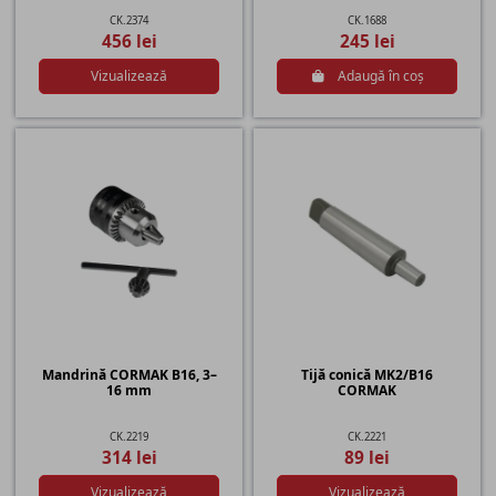
CK.2374
CK.1688
456 lei
245 lei
Vizualizează
Adaugă în coș
Mandrină CORMAK B16, 3–
Tijă conică MK2/B16
16 mm
CORMAK
CK.2219
CK.2221
314 lei
89 lei
Vizualizează
Vizualizează