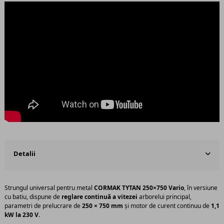
Detalii
Strungul universal pentru metal
CORMAK TYTAN 250×750 Vario
, în versiune
cu batiu, dispune de
reglare continuă a vitezei
arborelui principal,
parametri de prelucrare de
250 × 750 mm
și motor de curent continuu de
1,1
kW la 230 V
.