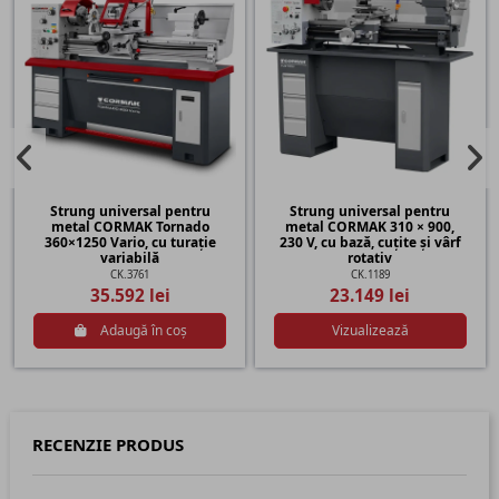
Strung universal pentru
Strung universal pentru
metal CORMAK Tornado
metal CORMAK 310 × 900,
360×1250 Vario, cu turație
230 V, cu bază, cuțite și vârf
variabilă
rotativ
CK.3761
CK.1189
35.592 lei
23.149 lei
Adaugă în coș
Vizualizează
RECENZIE PRODUS