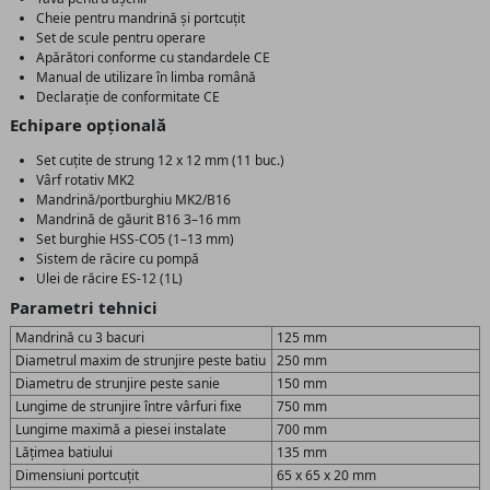
Cheie pentru mandrină și portcuțit
Set de scule pentru operare
Apărători conforme cu standardele CE
Manual de utilizare în limba română
Declarație de conformitate CE
Echipare opțională
Set cuțite de strung 12 x 12 mm (11 buc.)
Vârf rotativ MK2
Mandrină/portburghiu MK2/B16
Mandrină de găurit B16 3–16 mm
Set burghie HSS-CO5 (1–13 mm)
Sistem de răcire cu pompă
Ulei de răcire ES-12 (1L)
Parametri tehnici
Mandrină cu 3 bacuri
125 mm
Diametrul maxim de strunjire peste batiu
250 mm
Diametru de strunjire peste sanie
150 mm
Lungime de strunjire între vârfuri fixe
750 mm
Lungime maximă a piesei instalate
700 mm
Lățimea batiului
135 mm
Dimensiuni portcuțit
65 x 65 x 20 mm