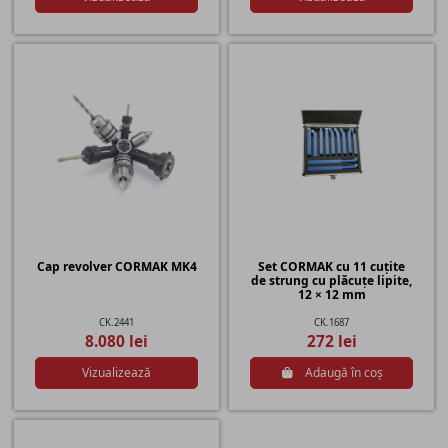
Cap revolver CORMAK MK4
Set CORMAK cu 11 cuțite
de strung cu plăcuțe lipite,
12 × 12 mm
CK.2441
CK.1687
8.080 lei
272 lei
Vizualizează
Adaugă în coș