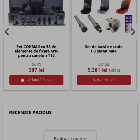
Set CORMAK cu 58 de
Set de bază de scule
elemente de fixare M10
CORMAK MK4
pentru caneluri T12
CK.777
CK.1563
387 lei
5.381 lei
6.020 lei
Adaugă în coș
Vizualizează
RECENZIE PRODUS
Evaluare medie