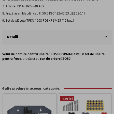
7. Arbore 7311-50-22- 40 APX
8. Freză asamblabilă, cap FI 50,0 K90° 22/47 Z3 d22 220.17
9. Set de plăcuțe TPKN 1603 PDSKR SM25 (10 buc.)
Detalii
Setul de pornire pentru unelte ISO50 CORMAK
este un
set de unelte
pentru freze
, prevăzut cu
con de arbore ISO50
.
6 alte produse in aceeasi categorie:
-639 lei