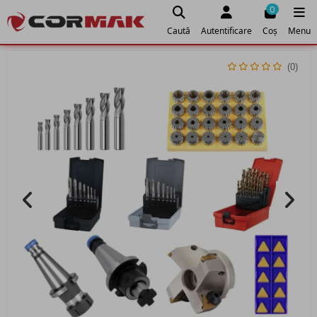
0
Caută
Autentificare
Coș
Menu
(0)