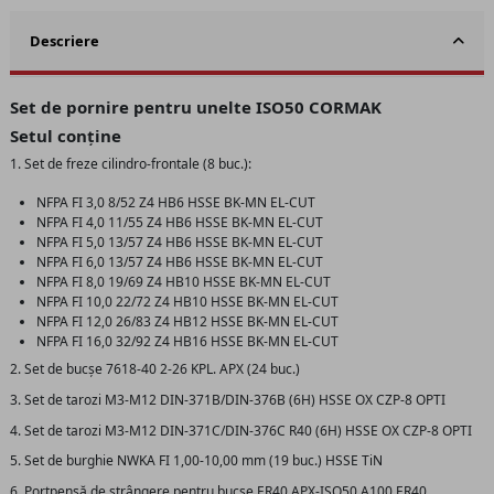
Descriere
Set de pornire pentru unelte ISO50 CORMAK
Setul conține
1. Set de freze cilindro-frontale (8 buc.):
NFPA FI 3,0 8/52 Z4 HB6 HSSE BK-MN EL-CUT
NFPA FI 4,0 11/55 Z4 HB6 HSSE BK-MN EL-CUT
NFPA FI 5,0 13/57 Z4 HB6 HSSE BK-MN EL-CUT
NFPA FI 6,0 13/57 Z4 HB6 HSSE BK-MN EL-CUT
NFPA FI 8,0 19/69 Z4 HB10 HSSE BK-MN EL-CUT
NFPA FI 10,0 22/72 Z4 HB10 HSSE BK-MN EL-CUT
NFPA FI 12,0 26/83 Z4 HB12 HSSE BK-MN EL-CUT
NFPA FI 16,0 32/92 Z4 HB16 HSSE BK-MN EL-CUT
2. Set de bucșe 7618-40 2-26 KPL. APX (24 buc.)
3. Set de tarozi M3-M12 DIN-371B/DIN-376B (6H) HSSE OX CZP-8 OPTI
4. Set de tarozi M3-M12 DIN-371C/DIN-376C R40 (6H) HSSE OX CZP-8 OPTI
5. Set de burghie NWKA FI 1,00-10,00 mm (19 buc.) HSSE TiN
6. Portpensă de strângere pentru bucșe ER40 APX-ISO50.A100.ER40