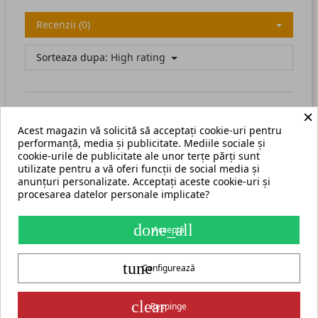
Recenzii (0)
Sorteaza dupa:
High rating
×
Acest magazin vă solicită să acceptați cookie-uri pentru
There are no available reviews.
Scrie recenzia ta.
performanță, media și publicitate. Mediile sociale și
cookie-urile de publicitate ale unor terțe părți sunt
utilizate pentru a vă oferi funcții de social media și
anunțuri personalizate. Acceptați aceste cookie-uri și
procesarea datelor personale implicate?
Termeni și condiții
Harta site
done_all
Acceptă
S.C. ECHIPAMENTE ROMANIA s.r.l.
tune
str. Grigore Ghica Voda nr. 3, Iași, cod postal 700503
+40 775 333 666
Configurează
contact@cormak.ro
+40 775 333 666
✆
Contact
Partener oficial exclusiv al producătorului CORMAK Jerzy Zalewski
clear
Respinge
pentru piața din România.