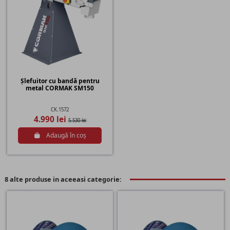
Șlefuitor cu bandă pentru
metal CORMAK SM150
CK.1572
4.990 lei
5.530 lei
Adaugă în coș
8 alte produse in aceeasi categorie: