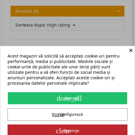
Recenzii (0)
Sorteaza dupa:
High rating
×
Acest magazin vă solicită să acceptați cookie-uri pentru
There are no available reviews.
Scrie recenzia ta.
performanță, media și publicitate. Mediile sociale și
cookie-urile de publicitate ale unor terțe părți sunt
utilizate pentru a vă oferi funcții de social media și
anunțuri personalizate. Acceptați aceste cookie-uri și
procesarea datelor personale implicate?
Termeni și condiții
Harta site
done_all
Acceptă
S.C. ECHIPAMENTE ROMANIA s.r.l.
tune
str. Grigore Ghica Voda nr. 3, Iași, cod postal 700503
+40 775 333 666
Configurează
contact@cormak.ro
+40 775 333 666
✆
Contact
Partener oficial exclusiv al producătorului CORMAK Jerzy Zalewski
clear
Respinge
pentru piața din România.