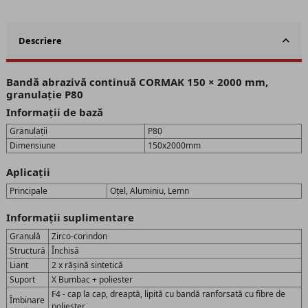
Descriere
Bandă abrazivă continuă CORMAK 150 × 2000 mm,
granulație P80
Informații de bază
Granulații
P80
Dimensiune
150x2000mm
Aplicații
Principale
Oțel, Aluminiu, Lemn
Informații suplimentare
Granulă
Zirco-corindon
Structură
Închisă
Liant
2 x rășină sintetică
Suport
X Bumbac + poliester
F4 - cap la cap, dreaptă, lipită cu bandă ranforsată cu fibre de
Îmbinare
poliester.