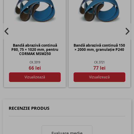
Bandă abrazivă continuă
Bandă abrazivă continuă 150
P80, 75 × 1020 mm, pentru
× 2000 mm, granulație P240
CORMAK MSM250
CK.3319
CK.3721
66 lei
77 lei
Vizualizează
Vizualizează
RECENZIE PRODUS
Evaluare medie