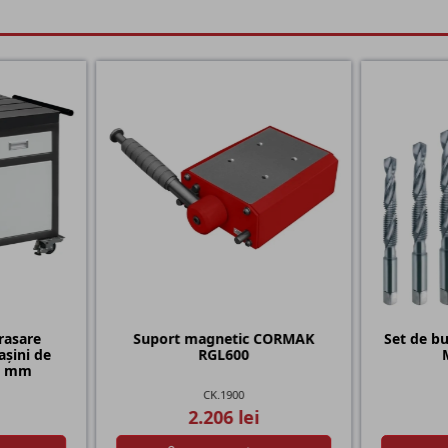
trasare
Suport magnetic CORMAK
Set de b
șini de
RGL600
00 mm
CK.1900
2.206 lei