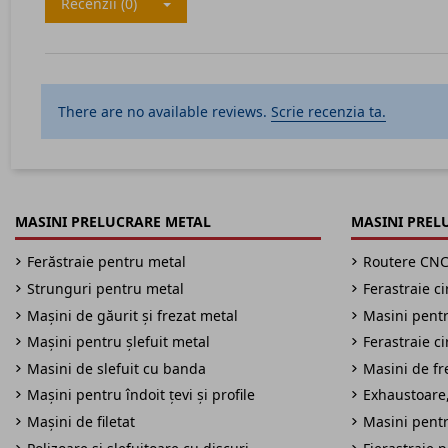
Recenzii (0)
There are no available reviews.
Scrie recenzia ta.
MASINI PRELUCRARE METAL
MASINI PREL
Ferăstraie pentru metal
Routere CN
Strunguri pentru metal
Ferastraie c
Mașini de găurit și frezat metal
Masini pentru
Mașini pentru șlefuit metal
Ferastraie c
Masini de slefuit cu banda
Masini de fre
Mașini pentru îndoit țevi și profile
Exhaustoare,
Mașini de filetat
Masini pentr