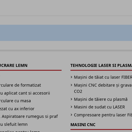
UCRARE LEMN
TEHNOLOGIE LASER SI PLASM
C
Mașini de tăiat cu laser FIBE
irculare de formatizat
Mașini CNC debitare și grav
CO2
 aplicat cant si accesorii
Mașini de tăiere cu plasmă
irculare cu masa
Masini de sudat cu LASER
zat cu ax inferior
Compresoare pentru laser Fi
 Aspiratoare rumegus si praf
u slefuit lemn
MASINI CNC