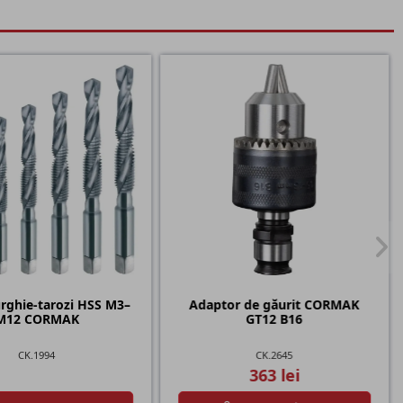
urghie-tarozi HSS M3–
Adaptor de găurit CORMAK
M12 CORMAK
GT12 B16
CK.1994
CK.2645
363 lei