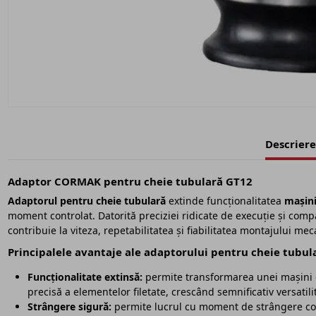
Descriere
Adaptor CORMAK pentru cheie tubulară GT12
Adaptorul pentru cheie tubulară
extinde funcționalitatea
mașinii
moment controlat. Datorită preciziei ridicate de execuție și compa
contribuie la viteza, repetabilitatea și fiabilitatea montajului mec
Principalele avantaje ale adaptorului pentru cheie tubul
Funcționalitate extinsă:
permite transformarea unei mașini el
precisă a elementelor filetate, crescând semnificativ versatili
Strângere sigură:
permite lucrul cu moment de strângere cont