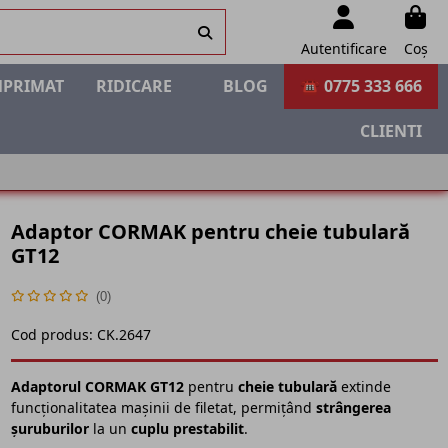
Autentificare
Coș
MPRIMAT
RIDICARE
BLOG
☎ 0775 333 666
CLIENTI
Adaptor CORMAK pentru cheie tubulară
GT12
(0)
Cod produs:
CK.2647
Adaptorul CORMAK GT12
pentru
cheie tubulară
extinde
funcționalitatea mașinii de filetat, permițând
strângerea
șuruburilor
la un
cuplu prestabilit
.