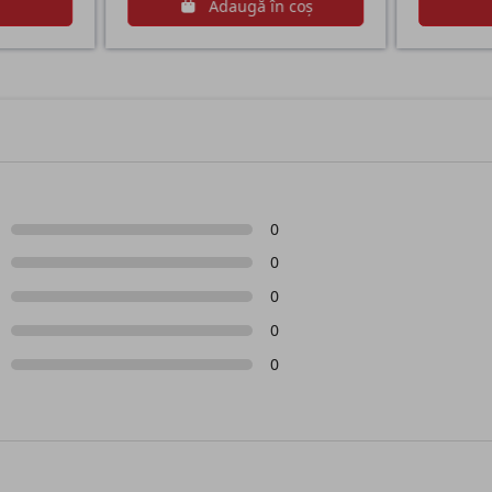
ă
Adaugă în coș
0
0
0
0
0