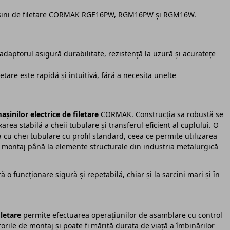
așini de filetare CORMAK RGE16PW, RGM16PW și RGM16W.
 adaptorul asigură durabilitate, rezistență la uzură și acuratețe
tare este rapidă și intuitivă, fără a necesita unelte
așinilor electrice de filetare
CORMAK. Construcția sa robustă se
area stabilă a cheii tubulare și transferul eficient al cuplului. O
a cu chei tubulare cu profil standard, ceea ce permite utilizarea
de montaj până la elemente structurale din industria metalurgică
 o funcționare sigură și repetabilă, chiar și la sarcini mari și în
iletare
permite efectuarea operațiunilor de asamblare cu control
rile de montaj și poate fi mărită durata de viață a îmbinărilor