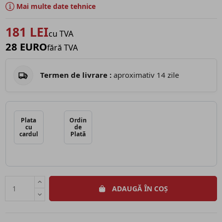
Mai multe date tehnice
181 LEI
cu TVA
28 EURO
fără TVA
Termen de livrare :
aproximativ 14 zile
Plata
Ordin
cu
de
cardul
Plată
ADAUGĂ ÎN COȘ