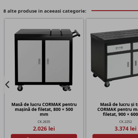
8 alte produse in aceeasi categorie:
Masă de lucru CORMAK pentru
Masă de lucru și 
mașină de filetat, 800 × 500
CORMAK pentru ma
mm
filetat, 900 × 6
CK.2635
CK.2252
2.026 lei
3.374 lei