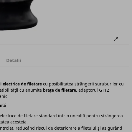
Detalii
 electrice de filetare
cu posibilitatea strângerii șuruburilor cu
tibilității cu anumite
brațe de filetare
, adaptorul GT12
anic.
ară
ectrice de filetare standard într-o unealtă pentru strângerea
tatea acesteia.
rolat, reducând riscul de deteriorare a filetului și asigurând