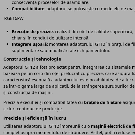
consecvența proceselor de asamblare.
Compatibilitate:
adaptorul se potrivește cu modelele de m
RGE16PW
Execuție de precizie:
realizat din oțel de calitate superioară,
chiar și în condiții de utilizare intensă.
Integrare ușoară:
montarea adaptorului GT12 în brațul de file
suplimentare sau modificări ale echipamentului.
Construcție și tehnologie
Adaptorul GT12 a fost proiectat pentru integrarea cu sistemele
m
bazează pe un corp din oțel prelucrat cu precizie, care asigură fix
caracteristică esențială a adaptorului este posibilitatea de a lucr
sa într-o gamă largă de aplicații, de la strângerea șuruburilor 
și construcția de mașini.
Precizia execuției și compatibilitatea cu
brațele de filetare
asigură
cicluri continue de producție.
Precizie și eficiență în lucru
Utilizarea adaptorului GT12 împreună cu o
mașină electrică de f
complet asupra momentului de strângere. Astfel, pot fi reduse ero