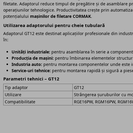
filetate. Adaptorul reduce timpul de pregătire și de asamblare pr
operațiunilor tehnologice. Productivitatea crește prin automatizar
potențialului
mașinilor de filetare CORMAK
.
Utilizarea adaptorului pentru cheie tubulară
Adaptorul GT12 este destinat aplicațiilor profesionale din industri
în:
Unități industriale:
pentru asamblarea în serie a componente
Producția de mașini:
pentru îmbinarea elementelor structurale
Industria auto:
pentru montarea componentelor unde este im
Service-uri tehnice:
pentru montarea rapidă și sigură a pies
Parametri tehnici – GT12
Tip adaptor
GT12
Utilizare
Strângerea șuruburilor cu m
Compatibilitate
RGE16PW, RGM16PW, RGM1