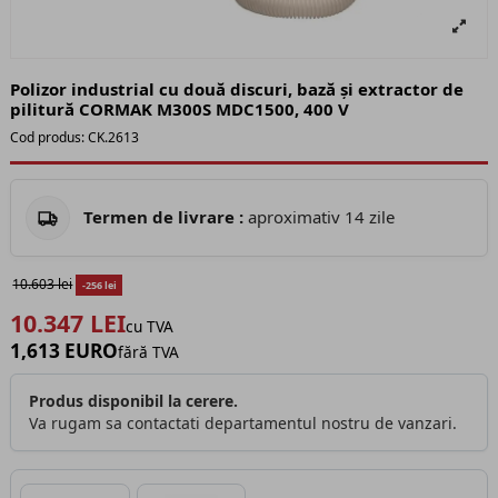
Polizor industrial cu două discuri, bază și extractor de
pilitură CORMAK M300S MDC1500, 400 V
Cod produs:
CK.2613
Termen de livrare :
aproximativ 14 zile
10.603 lei
-256 lei
10.347 LEI
cu TVA
1,613 EURO
fără TVA
Produs disponibil la cerere.
Va rugam sa contactati departamentul nostru de vanzari.