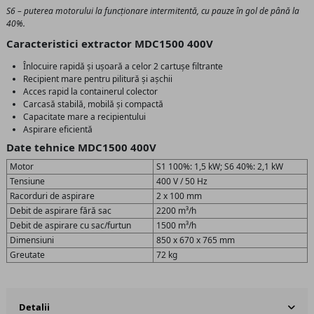
S6 – puterea motorului la funcționare intermitentă, cu pauze în gol de până la
40%.
Caracteristici extractor MDC1500 400V
Înlocuire rapidă și ușoară a celor 2 cartușe filtrante
Recipient mare pentru pilitură și așchii
Acces rapid la containerul colector
Carcasă stabilă, mobilă și compactă
Capacitate mare a recipientului
Aspirare eficientă
Date tehnice MDC1500 400V
Motor
S1 100%: 1,5 kW; S6 40%: 2,1 kW
Tensiune
400 V / 50 Hz
Racorduri de aspirare
2 x 100 mm
Debit de aspirare fără sac
2200 m³/h
Debit de aspirare cu sac/furtun
1500 m³/h
Dimensiuni
850 x 670 x 765 mm
Greutate
72 kg
Detalii