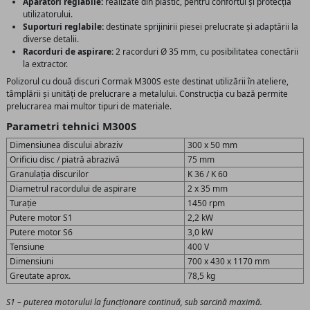
Apărători reglabile:
realizate din plastic, pentru confortul și protecția
utilizatorului.
Suporturi reglabile:
destinate sprijinirii piesei prelucrate și adaptării la
diverse detalii.
Racorduri de aspirare:
2 racorduri Ø 35 mm, cu posibilitatea conectării
la extractor.
Polizorul cu două discuri Cormak M300S este destinat utilizării în ateliere,
tâmplării și unități de prelucrare a metalului. Construcția cu bază permite
prelucrarea mai multor tipuri de materiale.
Parametri tehnici M300S
Dimensiunea discului abraziv
300 x 50 mm
Orificiu disc / piatră abrazivă
75 mm
Granulația discurilor
K 36 / K 60
Diametrul racordului de aspirare
2 x 35 mm
Turație
1450 rpm
Putere motor S1
2,2 kW
Putere motor S6
3,0 kW
Tensiune
400 V
Dimensiuni
700 x 430 x 1170 mm
Greutate aprox.
78,5 kg
S1 – puterea motorului la funcționare continuă, sub sarcină maximă.