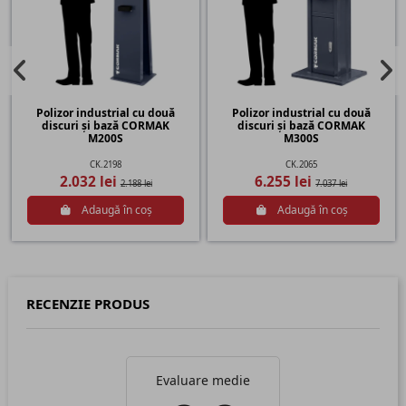
Polizor industrial cu două
Polizor industrial cu două
discuri și bază CORMAK
discuri și bază CORMAK
M200S
M300S
CK.2198
CK.2065
2.032 lei
6.255 lei
2.188 lei
7.037 lei
Adaugă în coș
Adaugă în coș
RECENZIE PRODUS
Evaluare medie