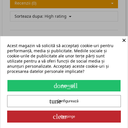
Recenzii (0)
Sorteaza dupa:
High rating
×
Acest magazin vă solicită să acceptați cookie-uri pentru
There are no available reviews.
Scrie recenzia ta.
performanță, media și publicitate. Mediile sociale și
cookie-urile de publicitate ale unor terțe părți sunt
utilizate pentru a vă oferi funcții de social media și
anunțuri personalizate. Acceptați aceste cookie-uri și
procesarea datelor personale implicate?
Termeni și condiții
Harta site
done_all
Acceptă
S.C. ECHIPAMENTE ROMANIA s.r.l.
tune
str. Grigore Ghica Voda nr. 3, Iași, cod postal 700503
+40 775 333 666
Configurează
contact@cormak.ro
+40 775 333 666
✆
Contact
group_work
Partener oficial exclusiv al producătorului CORMAK Jerzy Zalewski
clear
Respinge
pentru piața din România.