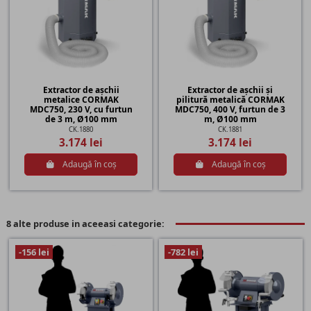
Extractor de așchii
Extractor de așchii și
metalice CORMAK
pilitură metalică CORMAK
MDC750, 230 V, cu furtun
MDC750, 400 V, furtun de 3
de 3 m, Ø100 mm
m, Ø100 mm
CK.1880
CK.1881
3.174 lei
3.174 lei
Adaugă în coș
Adaugă în coș
8 alte produse in aceeasi categorie:
-156 lei
-782 lei