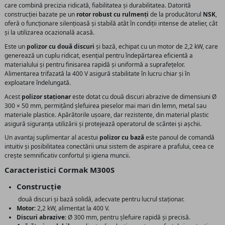
care combină precizia ridicată, fiabilitatea și durabilitatea. Datorită
construcției bazate pe un
rotor robust cu rulmenți
de la producătorul
NSK
,
oferă o funcționare silențioasă și stabilă atât în condiții intense de atelier, cât
și la utilizarea ocazională acasă.
Este un
polizor cu două discuri
și bază, echipat cu un motor de 2,2 kW, care
generează un cuplu ridicat, esențial pentru îndepărtarea eficientă a
materialului și pentru finisarea rapidă și uniformă a suprafețelor.
Alimentarea trifazată la 400 V asigură stabilitate în lucru chiar și în
exploatare îndelungată.
Acest
polizor staționar
este dotat cu două discuri abrazive de dimensiuni Ø
300 × 50 mm, permițând șlefuirea pieselor mai mari din lemn, metal sau
materiale plastice. Apărătorile ușoare, dar rezistente, din material plastic
asigură siguranța utilizării și protejează operatorul de scântei și așchii.
Un avantaj suplimentar al acestui
polizor cu bază
este panoul de comandă
intuitiv și posibilitatea conectării unui sistem de aspirare a prafului, ceea ce
crește semnificativ confortul și igiena muncii.
Caracteristici Cormak M300S
Construcție
două discuri și bază solidă, adecvate pentru lucrul staționar.
Motor:
2,2 kW, alimentat la 400 V.
Discuri abrazive:
Ø 300 mm, pentru șlefuire rapidă și precisă.