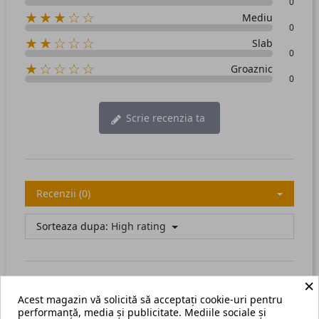
0
★★★☆☆
Mediu
0
★★☆☆☆
Slab
0
★☆☆☆☆
Groaznic
0
Scrie recenzia ta
Recenzii (0)
Sorteaza dupa:
High rating
×
Acest magazin vă solicită să acceptați cookie-uri pentru
There are no available reviews.
Scrie recenzia ta.
performanță, media și publicitate. Mediile sociale și