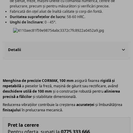
de șlefuit, freze, mașini-unelte cu comandă numerică, centre de
prelucrare, precum și pentru măsurători și verificări precise.
Fabricată din oțel aliat de înaltă calitate și corp din fontă.
Duritatea suprafețelor de lucru:
58-60 HRC.
Unghi de înclinare:
0 - 45°.
Detalii
Menghina de precizie CORMAK, 100 mm
asigură fixarea
rigidă și
repetabilă
a pieselor la freză, mașină de găurit sau rectificare, având
deschidere utilă de 100 mm
și o construcție robustă pentru
alinierea
precisă a fălcilor
și stabilitate dimensională.
Reducerea vibrațiilor contribuie la creșterea
acurateței
și îmbunătățirea
finisajului
în prelucrarea mecanică.
Pret la cerere
Pentru oferta, sunati la
0775 333 666
.