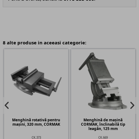
8 alte produse in aceeasi categorie:
Menghină rotativă pentru
Menghină de mașină
mașini, 320 mm, CORMAK
CORMAK, înclinabilă tip
leagăn, 125 mm
CK.373
CK.669