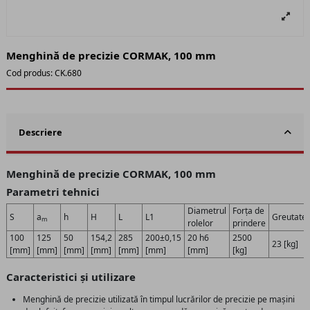
Menghină de precizie CORMAK, 100 mm
Cod produs:
CK.680
Descriere
Menghină de precizie CORMAK, 100 mm
Parametri tehnici
Diametrul
Forța de
S
a
h
H
L
L1
Greutate
m
rolelor
prindere
100
125
50
154,2
285
200±0,15
20 h6
2500
23 [kg]
[mm]
[mm]
[mm]
[mm]
[mm]
[mm]
[mm]
[kg]
Caracteristici și utilizare
Menghină de precizie utilizată în timpul lucrărilor de precizie pe mașini