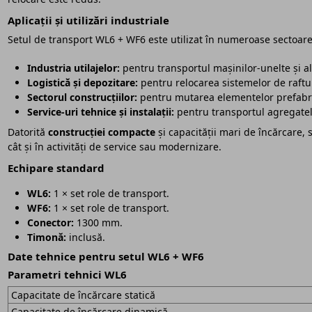
Aplicații și utilizări industriale
Setul de transport WL6 + WF6 este utilizat în numeroase sectoare,
Industria utilajelor:
pentru transportul mașinilor-unelte și al 
Logistică și depozitare:
pentru relocarea sistemelor de rafturi
Sectorul construcțiilor:
pentru mutarea elementelor prefabri
Service-uri tehnice și instalații:
pentru transportul agregatel
Datorită
construcției compacte
și capacității mari de încărcare, s
cât și în activități de service sau modernizare.
Echipare standard
WL6:
1 × set role de transport.
WF6:
1 × set role de transport.
Conector:
1300 mm.
Timonă:
inclusă.
Date tehnice pentru setul WL6 + WF6
Parametri tehnici WL6
Capacitate de încărcare statică
Capacitate de încărcare dinamică