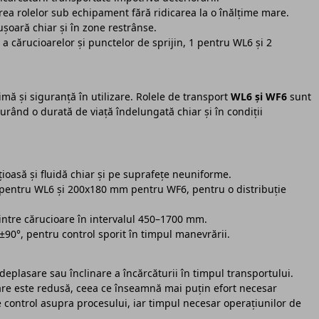
a rolelor sub echipament fără ridicarea la o înălțime mare.
șoară chiar și în zone restrânse.
 a cărucioarelor și punctelor de sprijin, 1 pentru WL6 și 2
mă și siguranță în utilizare. Rolele de transport
WL6 și WF6
sunt
urând o durată de viață îndelungată chiar și în condiții
țioasă și fluidă chiar și pe suprafețe neuniforme.
entru WL6 și 200x180 mm pentru WF6, pentru o distribuție
dintre cărucioare în intervalul 450–1700 mm.
0°, pentru control sporit în timpul manevrării.
eplasare sau înclinare a încărcăturii în timpul transportului.
ulare este redusă, ceea ce înseamnă mai puțin efort necesar
 control asupra procesului, iar timpul necesar operațiunilor de