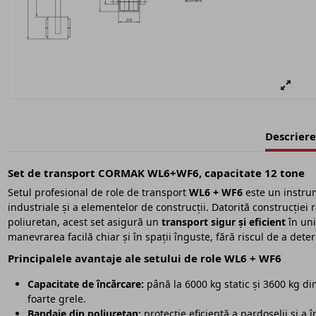
Descriere
Set de transport CORMAK WL6+WF6, capacitate 12 tone
Setul profesional de role de transport
WL6 + WF6
este un instrum
industriale și a elementelor de construcții. Datorită construcției 
poliuretan, acest set asigură un
transport sigur și eficient
în uni
manevrarea facilă chiar și în spații înguste, fără riscul de a dete
Principalele avantaje ale setului de role WL6 + WF6
Capacitate de încărcare:
până la 6000 kg static și 3600 kg din
foarte grele.
Bandaje din poliuretan:
protecție eficientă a pardoselii și a 