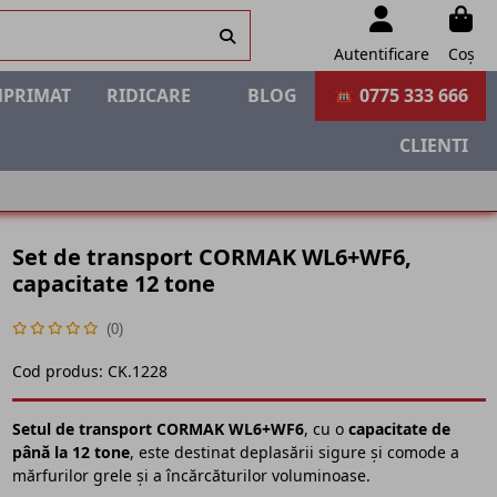
Autentificare
Coș
MPRIMAT
RIDICARE
BLOG
☎ 0775 333 666
CLIENTI
Set de transport CORMAK WL6+WF6,
capacitate 12 tone
(0)
Cod produs:
CK.1228
Setul de transport CORMAK WL6+WF6
, cu o
capacitate de
până la 12 tone
, este destinat deplasării sigure și comode a
mărfurilor grele și a încărcăturilor voluminoase.