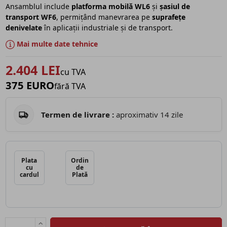
Ansamblul include
platforma mobilă WL6
și
șasiul de
transport WF6
, permițând manevrarea pe
suprafețe
denivelate
în aplicații industriale și de transport.
Mai multe date tehnice
2.404 LEI
cu TVA
375 EURO
fără TVA
Termen de livrare :
aproximativ 14 zile
Plata
Ordin
cu
de
cardul
Plată