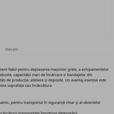
Detalii
ent fiabil pentru deplasarea mașinilor grele, a echipamentelor
robuste, capacității mari de încărcare și bandajelor din
tăți de producție, ateliere și depozite. Un avantaj esențial este
riora suprafața sau încărcătura.
amic, pentru transportul în siguranță chiar și al obiectelor
încărcăturii transportate împotriva deteriorării.