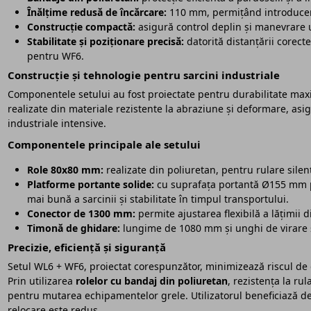
Înălțime redusă de încărcare:
110 mm, permițând introducere
Construcție compactă:
asigură control deplin și manevrare u
Stabilitate și poziționare precisă:
datorită distanțării corecte
pentru WF6.
Construcție și tehnologie pentru sarcini industriale
Componentele setului au fost proiectate pentru durabilitate maxi
realizate din materiale rezistente la abraziune și deformare, asig
industriale intensive.
Componentele principale ale setului
Role 80x80 mm:
realizate din poliuretan, pentru rulare silen
Platforme portante solide:
cu suprafața portantă Ø155 mm p
mai bună a sarcinii și stabilitate în timpul transportului.
Conector de 1300 mm:
permite ajustarea flexibilă a lățimii 
Timonă de ghidare:
lungime de 1080 mm și unghi de virare ±9
Precizie, eficiență și siguranță
Setul WL6 + WF6, proiectat corespunzător, minimizează riscul de d
Prin utilizarea
rolelor cu bandaj din poliuretan
, rezistența la r
pentru mutarea echipamentelor grele. Utilizatorul beneficiază de
relocare este redus.