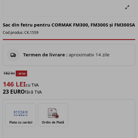
Sac din fetru pentru CORMAK FM300, FM300S și FM300SA
Cod produs:
CK.1559
Termen de livrare :
aproximativ 14 zile
182 lei
-36 lei
146 LEI
cu TVA
23 EURO
fără TVA
Plata cu cardul
Ordin de Plată