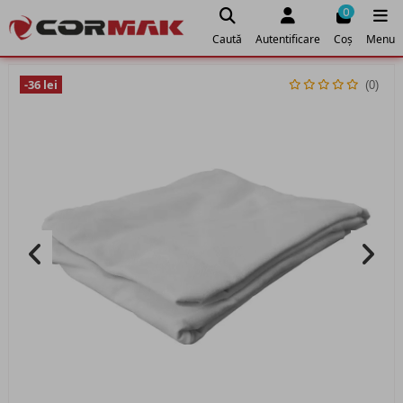
0
Caută
Autentificare
Coș
Menu
-36 lei
(0)