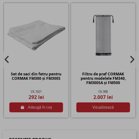
Set de saci din fetru pentru
Filtru de praf CORMAK
CORMAK FM300 și FM300S
pentru modelele FM340,
FM300SA și FM500
CK.1621
CK.908
292 lei
2.007 lei
Adaugă în coș
Vizualizează