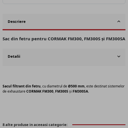
Descriere
Sac din fetru pentru CORMAK FM300, FM300S și FM300SA
Detalii
Sacul filtrant din fetru
, cu diametrul de
Ø500 mm
, este destinat sistemelor
de exhaustare
CORMAK FM300
,
FM300S
și
FM300SA
.
8 alte produse in aceeasi categorie: