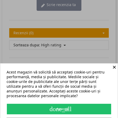
Scrie recenzia ta
Recenzii (0)
Sorteaza dupa:
High rating
×
Acest magazin vă solicită să acceptați cookie-uri pentru
There are no available reviews.
Scrie recenzia ta.
performanță, media și publicitate. Mediile sociale și
cookie-urile de publicitate ale unor terțe părți sunt
utilizate pentru a vă oferi funcții de social media și
anunțuri personalizate. Acceptați aceste cookie-uri și
procesarea datelor personale implicate?
Termeni și condiții
Harta site
done_all
Acceptă
S.C. ECHIPAMENTE ROMANIA s.r.l.