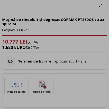
Mașină de rindeluit și degroșat CORMAK PT260QS cu ax
spiralat
Cod produs:
CK.2776
10.777 LEI
cu TVA
1,680 EURO
fără TVA
Termen de livrare :
aproximativ 14 zile
Plata cu cardul
Ordin de Plată