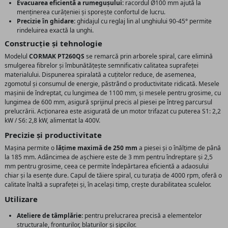
Evacuarea eficientă a rumegușului:
racordul Ø100 mm ajută la
menținerea curățeniei și sporește confortul de lucru.
Precizie în ghidare:
ghidajul cu reglaj lin al unghiului 90-45° permite
rindeluirea exactă la unghi.
Construcție și tehnologie
Modelul
CORMAK PT260QS
se remarcă prin arborele spiral, care elimină
smulgerea fibrelor și îmbunătățește semnificativ calitatea suprafeței
materialului. Dispunerea spiralată a cuțitelor reduce, de asemenea,
zgomotul și consumul de energie, păstrând o productivitate ridicată. Mesele
mașinii de îndreptat, cu lungimea de 1100 mm, și mesele pentru grosime, cu
lungimea de 600 mm, asigură sprijinul precis al piesei pe întreg parcursul
prelucrării. Acționarea este asigurată de un motor trifazat cu puterea S1: 2,2
kW / S6: 2,8 kW, alimentat la 400V.
Precizie și productivitate
Mașina permite o
lățime maximă de 250 mm
a piesei și o înălțime de până
la 185 mm. Adâncimea de așchiere este de 3 mm pentru îndreptare și 2,5
mm pentru grosime, ceea ce permite îndepărtarea eficientă a adaosului
chiar și la esențe dure. Capul de tăiere spiral, cu turația de 4000 rpm, oferă o
calitate înaltă a suprafeței și, în același timp, crește durabilitatea sculelor.
Utilizare
Ateliere de tâmplărie:
pentru prelucrarea precisă a elementelor
structurale, fronturilor, blaturilor și șipcilor.