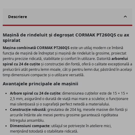
Descriere
Mașină de rindeluit și degroșat CORMAK PT260QS cu ax
spiralat
Mașina combinată CORMAK PT260QS
este un utilaj modern ce îmbină
funcția de mașină de îndreptat și mașină de rindeluit la grosime, proiectat
pentru precizie ridicată, stabilitate și confort în utilizare. Datorită
arborelui
spiral cu 24 de cuțite
și construcției din fontă, oferă o calitate excepțională a
prelucrării atât pentru lemn moale, cât și pentru lemn dur, păstrând în același
timp dimensiuni compacte și o utilizare versatilă.
Avantajele principale ale mașinii
Arbore spiral cu 24 de cuțite:
dimensiunea cuțitelor este de 15 × 15 ×
2,5 mm, asigurând o durată de viață mai mare a sculelor, o funcționare
mai silențioasă și o suprafață perfect netedă a materialului.
Construcție robustă:
greutatea de 204 kg, mesele masive din fontă și
arcurile întărite ale mesei pentru grosime garantează rigiditatea
întregului ansamblu.
Dimensiuni compacte:
utilajul se potrivește în ateliere mici,
menținând totodată o stabilitate ridicată.