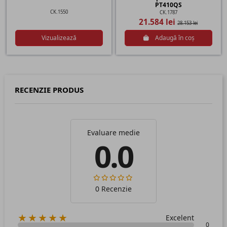
PT410QS
CK.1550
CK.1787
21.584 lei
28.153 lei
Vizualizează
Adaugă în coș
RECENZIE PRODUS
Evaluare medie
0.0
0 Recenzie
★★★★★
Excelent
0