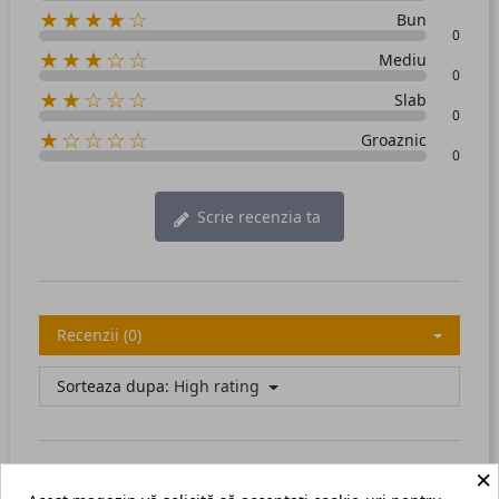
★★★★☆
Bun
0
★★★☆☆
Mediu
0
★★☆☆☆
Slab
0
★☆☆☆☆
Groaznic
0
Scrie recenzia ta
Recenzii (0)
Sorteaza dupa:
High rating
×