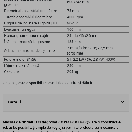
600x248 mm
grosime
Diametrul ansamblului de tăiere
75 mm
Turația ansamblului de tăiere
4000 rpm
Unghiul de înclinare al ghidajului
90-45°
Evacuare rumeguș
100 mm
Număr și dimensiune cuțite
24 - 15x15x2,5 mm
Înălțime maximă la grosime
185 mm
3 mm (îndreptare) / 2,5 mm
Adâncime maximă de așchiere
(grosime)
Putere motor S1/S6
S1: 2,2 kW / S6: 2,8 kW (400V)
Lățime maximă piesă
250 mm
Greutate
204 kg
Opțional, este disponibil accesoriul de găurire și dăltuire.
Detalii
Mașina de rindeluit și degroșat CORMAK PT260QS
are o
construcție
robustă
, posibilități ample de reglaj și permite prelucrarea mecanică a