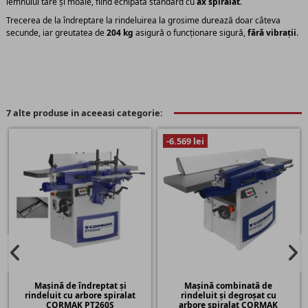
lemnului tare și moale, fiind echipată standard cu
ax spiralat
.
Trecerea de la îndreptare la rindeluirea la grosime durează doar câteva
secunde, iar greutatea de
204 kg
asigură o funcționare sigură,
fără vibrații
.
7 alte produse in aceeasi categorie:
-6.569 lei
Mașină de îndreptat și
Mașină combinată de
rindeluit cu arbore spiralat
rindeluit și degroșat cu
CORMAK PT260S
arbore spiralat CORMAK