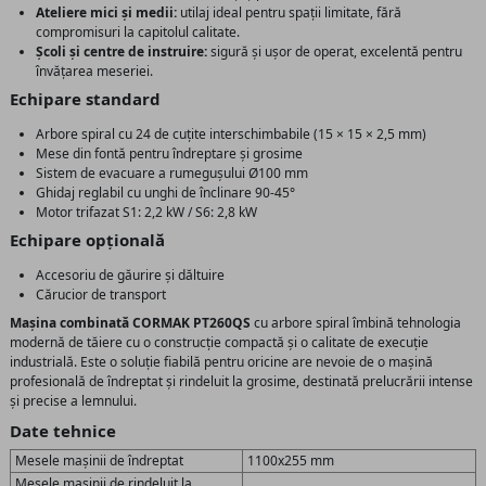
Ateliere mici și medii:
utilaj ideal pentru spații limitate, fără
compromisuri la capitolul calitate.
Școli și centre de instruire:
sigură și ușor de operat, excelentă pentru
învățarea meseriei.
Echipare standard
Arbore spiral cu 24 de cuțite interschimbabile (15 × 15 × 2,5 mm)
Mese din fontă pentru îndreptare și grosime
Sistem de evacuare a rumegușului Ø100 mm
Ghidaj reglabil cu unghi de înclinare 90-45°
Motor trifazat S1: 2,2 kW / S6: 2,8 kW
Echipare opțională
Accesoriu de găurire și dăltuire
Cărucior de transport
Mașina combinată CORMAK PT260QS
cu arbore spiral îmbină tehnologia
modernă de tăiere cu o construcție compactă și o calitate de execuție
industrială. Este o soluție fiabilă pentru oricine are nevoie de o mașină
profesională de îndreptat și rindeluit la grosime, destinată prelucrării intense
și precise a lemnului.
Date tehnice
Mesele mașinii de îndreptat
1100x255 mm
Mesele mașinii de rindeluit la