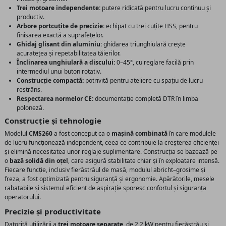
Trei motoare independente:
putere ridicată pentru lucru continuu și
productiv.
Arbore portcuțite de precizie:
echipat cu trei cuțite HSS, pentru
finisarea exactă a suprafețelor.
Ghidaj glisant din aluminiu:
ghidarea triunghiulară crește
acuratețea și repetabilitatea tăierilor.
Înclinarea unghiulară a discului:
0–45°, cu reglare facilă prin
intermediul unui buton rotativ.
Construcție compactă:
potrivită pentru ateliere cu spațiu de lucru
restrâns.
Respectarea normelor CE:
documentație completă DTR în limba
poloneză.
Construcție și tehnologie
Modelul
CMS260
a fost conceput ca o
mașină combinată
în care modulele
de lucru funcționează independent, ceea ce contribuie la creșterea eficienței
și elimină necesitatea unor reglaje suplimentare. Construcția se bazează pe
o
bază solidă din oțel
, care asigură stabilitate chiar și în exploatare intensă.
Fiecare funcție, inclusiv fierăstrăul de masă, modulul abricht–grosime și
freza, a fost optimizată pentru siguranță și ergonomie. Apărătorile, mesele
rabatabile și sistemul eficient de aspirație sporesc confortul și siguranța
operatorului.
Precizie și productivitate
Datorită utilizării a
trei motoare separate
, de 2,2 kW pentru fierăstrău și