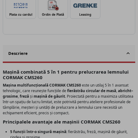
Plata cu cardul
Ordin de Plată
Leasing
Descriere
Mașină combinată 5 în 1 pentru prelucrarea lemnului
CORMAK CMS260
Mașina multifuncțională CORMAK CMS260
este un utilaj 5 în 1 avansat
tehnologic, care reunește funcțiile de
fierăstrău circular de masă
,
abricht–
grosime
,
freză
și
mașină de găurit
. Proiectată pentru a maximiza utilitatea
într-un spațiu de lucru limitat, este potrivită pentru ateliere profesionale de
tâmplărie, meșteri și unități de prelucrare a lemnului care necesită un
echipament eficient, precis și compact.
Principalele avantaje ale mașinii CORMAK CMS260
5 funcții într-o singură mașină:
fierăstrău, freză, mașină de găurit,
rindea și grosime.