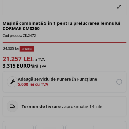
Mașină combinată 5 în 1 pentru prelucrarea lemnului
CORMAK CMS260
Cod produs:
CK.2472
24.385 lei
-3.128 lei
21.257 LEI
cu TVA
3,315 EURO
fără TVA
Adaugă serviciu de Punere În Funcțiune
5.000 lei cu TVA
Termen de livrare :
aproximativ 14 zile