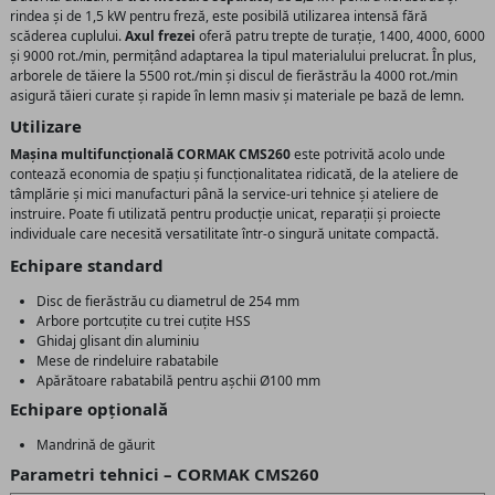
rindea și de 1,5 kW pentru freză, este posibilă utilizarea intensă fără
scăderea cuplului.
Axul frezei
oferă patru trepte de turație, 1400, 4000, 6000
și 9000 rot./min, permițând adaptarea la tipul materialului prelucrat. În plus,
arborele de tăiere la 5500 rot./min și discul de fierăstrău la 4000 rot./min
asigură tăieri curate și rapide în lemn masiv și materiale pe bază de lemn.
Utilizare
Mașina multifuncțională CORMAK CMS260
este potrivită acolo unde
contează economia de spațiu și funcționalitatea ridicată, de la ateliere de
tâmplărie și mici manufacturi până la service-uri tehnice și ateliere de
instruire. Poate fi utilizată pentru producție unicat, reparații și proiecte
individuale care necesită versatilitate într-o singură unitate compactă.
Echipare standard
Disc de fierăstrău cu diametrul de 254 mm
Arbore portcuțite cu trei cuțite HSS
Ghidaj glisant din aluminiu
Mese de rindeluire rabatabile
Apărătoare rabatabilă pentru așchii Ø100 mm
Echipare opțională
Mandrină de găurit
Parametri tehnici – CORMAK CMS260