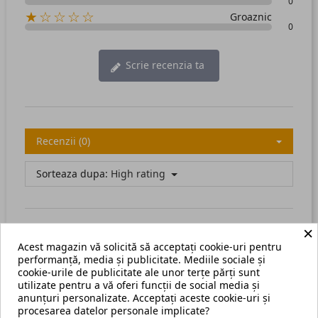
0
★☆☆☆☆
Groaznic
0
Scrie recenzia ta
Recenzii (0)
Sorteaza dupa:
High rating
×
Acest magazin vă solicită să acceptați cookie-uri pentru
There are no available reviews.
Scrie recenzia ta.
performanță, media și publicitate. Mediile sociale și
cookie-urile de publicitate ale unor terțe părți sunt
utilizate pentru a vă oferi funcții de social media și
anunțuri personalizate. Acceptați aceste cookie-uri și
procesarea datelor personale implicate?