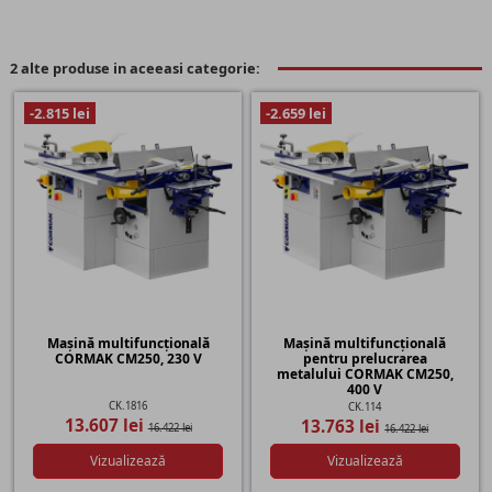
2 alte produse in aceeasi categorie:
-2.815 lei
-2.659 lei
Mașină multifuncțională
Mașină multifuncțională
CORMAK CM250, 230 V
pentru prelucrarea
metalului CORMAK CM250,
400 V
CK.1816
CK.114
13.607 lei
13.763 lei
16.422 lei
16.422 lei
Vizualizează
Vizualizează