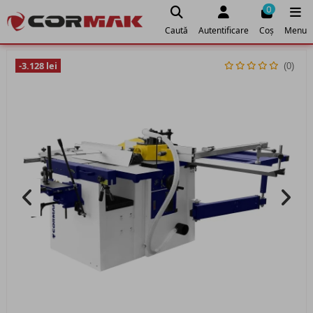
0
Caută
Autentificare
Coș
Menu
-3.128 lei
(0)