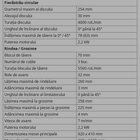
Fierăstrău circular
Diametrul maxim al discului
254 mm
Alezajul discului
30 mm
Turația discului
4000 rot./min
Unghiul de înclinare al discului
0° până la 45°
Înălțimea maximă de tăiere la 0° / 45°
78 (63) mm
Puterea motorului
2,2 kW
Rindea / Grosime
Blocul de tăiere
70 mm
Numărul de cuțite
3 buc.
Turația blocului de tăiere
5500 rot./min
Role de avans
32 mm
Lățimea maximă de rindeluire
260 mm
Adâncimea maximă de rindeluire
3 mm
Unghiul de înclinare al limitatorului
0 până la 45°
Lățimea maximă la grosime
258 mm
Înălțimea maximă a piesei la grosime
225 mm
Adâncimea maximă la grosime
4 mm
Viteza de avans
7 m/min
Puterea motorului
2,2 kW
Dimensiunea mesei principale
920 x 410 mm