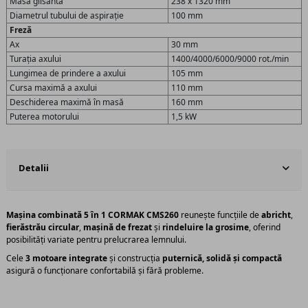
Masa glisantă
238 x 1320 mm
Diametrul tubului de aspirație
100 mm
Freză
Ax
30 mm
Turația axului
1400/4000/6000/9000 rot./min
Lungimea de prindere a axului
105 mm
Cursa maximă a axului
110 mm
Deschiderea maximă în masă
160 mm
Puterea motorului
1,5 kW
Detalii
Mașina combinată 5 în 1 CORMAK CMS260
reunește funcțiile de
abricht
,
fierăstrău circular
,
mașină de frezat
și
rindeluire la grosime
, oferind
posibilități variate pentru prelucrarea lemnului.
Cele
3 motoare integrate
și construcția
puternică, solidă și compactă
asigură o funcționare confortabilă și fără probleme.