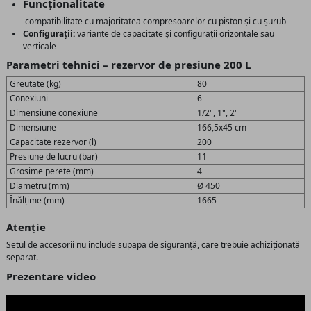
Funcționalitate
compatibilitate cu majoritatea compresoarelor cu piston și cu șurub
Configurații:
variante de capacitate și configurații orizontale sau
verticale
Parametri tehnici – rezervor de presiune 200 L
Greutate (kg)
80
Conexiuni
6
Dimensiune conexiune
1/2", 1", 2"
Dimensiune
166,5x45 cm
Capacitate rezervor (l)
200
Presiune de lucru (bar)
11
Grosime perete (mm)
4
Diametru (mm)
Ø 450
Înălțime (mm)
1665
Atenție
Setul de accesorii nu include supapa de siguranță, care trebuie achiziționată
separat.
Prezentare video