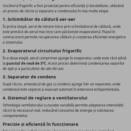
Uscătorul frigorific a fost proiectat pentru eficiență și durabilitate, utilizând
un proces de răcire și separare a condensului în mai multe etape.
1. Schimbător de căldură aer-aer
În prima etapă, aerul de intrare trece prin schimbătorul de căldură, unde
este prerăcit de aerul mai rece care părăsește evaporatorul. Fluxul în
contracurent permite recuperarea căldurii și creșterea eficienței energetice
a sistemului.
2. Evaporatorul circuitului frigorific
În a doua etapă, aerul comprimat ajunge în evaporator, unde este răcit până
la
punctul de rouă de 3°C
. Acest proces determină condensarea vaporilor
de apă și a particulelor de ulei din aer.
3. Separator de condens
După răcire, amestecul de gaz și condens ajunge într-un separator, unde
condensul este separat și evacuat automat în exteriorul echipamentului.
4. Sistemul de reglare a ventilatorului
Tehnologia ventilatorului cu turație variabilă permite adaptarea intensității
răcirii la necesarul real, reducând consumul de energie și solicitarea
componentelor.
Precizie și eficiență în funcționare