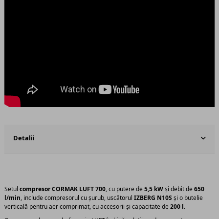
Detalii
Setul
compresor CORMAK LUFT 700
, cu putere de
5,5 kW
și debit de
650
l/min
, include compresorul cu șurub, uscătorul
IZBERG N10S
și o butelie
verticală pentru aer comprimat, cu accesorii și capacitate de
200 l
.