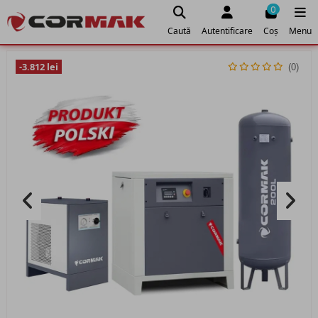
0
Caută
Autentificare
Coș
Menu
-3.812 lei
(0)