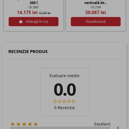
200 l
verticală de...
CK.2687
CK.2180
14.175 lei
39.087 lei
15.397 lei
Adaugă în coș
Vizualizează
RECENZIE PRODUS
Evaluare medie
0.0
0 Recenzie
★★★★★
Excelent
0