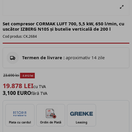
Set compresor CORMAK LUFT 700, 5,5 kW, 650 l/min, cu
uscător IZBERG N10S și butelie verticală de 200 l
Cod produs:
CK.2684
Termen de livrare :
aproximativ 14 zile
23.690 lei
-3.812 lei
19.878 LEI
cu TVA
3,100 EURO
fără TVA
Plata cu cardul
Ordin de Plată
Leasing