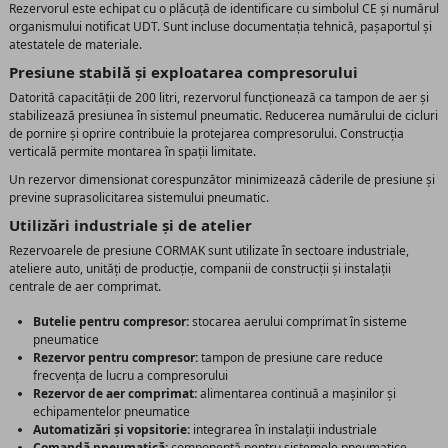
Rezervorul este echipat cu o plăcuță de identificare cu simbolul CE și numărul
organismului notificat UDT. Sunt incluse documentația tehnică, pașaportul și
atestatele de materiale.
Presiune stabilă și exploatarea compresorului
Datorită capacității de 200 litri, rezervorul funcționează ca tampon de aer și
stabilizează presiunea în sistemul pneumatic. Reducerea numărului de cicluri
de pornire și oprire contribuie la protejarea compresorului. Construcția
verticală permite montarea în spații limitate.
Un rezervor dimensionat corespunzător minimizează căderile de presiune și
previne suprasolicitarea sistemului pneumatic.
Utilizări industriale și de atelier
Rezervoarele de presiune CORMAK sunt utilizate în sectoare industriale,
ateliere auto, unități de producție, companii de construcții și instalații
centrale de aer comprimat.
Butelie pentru compresor:
stocarea aerului comprimat în sisteme
pneumatice
Rezervor pentru compresor:
tampon de presiune care reduce
frecvența de lucru a compresorului
Rezervor de aer comprimat:
alimentarea continuă a mașinilor și
echipamentelor pneumatice
Automatizări și vopsitorie:
integrarea în instalații industriale
Comandă pneumatică:
componentă pentru sistemele pneumatice