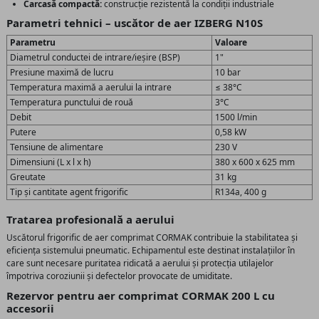
Carcasă compactă:
construcție rezistentă la condiții industriale
Parametri tehnici – uscător de aer IZBERG N10S
Parametru
Valoare
Diametrul conductei de intrare/ieșire (BSP)
1"
Presiune maximă de lucru
10 bar
Temperatura maximă a aerului la intrare
≤ 38°C
Temperatura punctului de rouă
3°C
Debit
1500 l/min
Putere
0,58 kW
Tensiune de alimentare
230 V
Dimensiuni (L x l x h)
380 x 600 x 625 mm
Greutate
31 kg
Tip și cantitate agent frigorific
R134a, 400 g
Tratarea profesională a aerului
Uscătorul frigorific de aer comprimat CORMAK contribuie la stabilitatea și
eficiența sistemului pneumatic. Echipamentul este destinat instalațiilor în
care sunt necesare puritatea ridicată a aerului și protecția utilajelor
împotriva coroziunii și defectelor provocate de umiditate.
Rezervor pentru aer comprimat CORMAK 200 L cu
accesorii