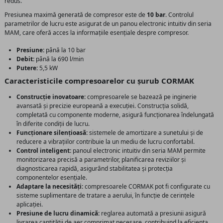
redus.
Presiunea maximă generată de compresor este de
10 bar
. Controlul
parametrilor de lucru este asigurat de un panou electronic intuitiv din seria
MAM, care oferă acces la informațiile esențiale despre compresor.
Presiune:
până la 10 bar
Debit:
până la 690 l/min
Putere:
5,5 kW
Caracteristicile compresoarelor cu șurub CORMAK
Construcție inovatoare:
compresoarele se bazează pe inginerie
avansată și precizie europeană a execuției. Construcția solidă,
completată cu componente moderne, asigură funcționarea îndelungată
în diferite condiții de lucru.
Funcționare silențioasă:
sistemele de amortizare a sunetului și de
reducere a vibrațiilor contribuie la un mediu de lucru confortabil.
Control inteligent:
panoul electronic intuitiv din seria MAM permite
monitorizarea precisă a parametrilor, planificarea reviziilor și
diagnosticarea rapidă, asigurând stabilitatea și protecția
componentelor esențiale.
Adaptare la necesități:
compresoarele CORMAK pot fi configurate cu
sisteme suplimentare de tratare a aerului, în funcție de cerințele
aplicației.
Presiune de lucru dinamică:
reglarea automată a presiunii asigură
livrarea cantității de aer comprimat necesare, contribuind la eficiența