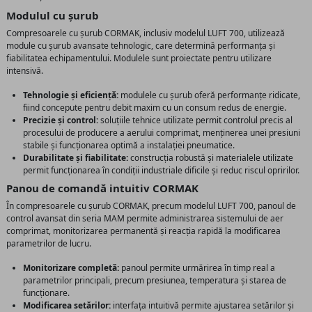
Modulul cu șurub
Compresoarele cu șurub CORMAK, inclusiv modelul LUFT 700, utilizează
module cu șurub avansate tehnologic, care determină performanța și
fiabilitatea echipamentului. Modulele sunt proiectate pentru utilizare
intensivă.
Tehnologie și eficiență:
modulele cu șurub oferă performanțe ridicate,
fiind concepute pentru debit maxim cu un consum redus de energie.
Precizie și control:
soluțiile tehnice utilizate permit controlul precis al
procesului de producere a aerului comprimat, menținerea unei presiuni
stabile și funcționarea optimă a instalației pneumatice.
Durabilitate și fiabilitate:
construcția robustă și materialele utilizate
permit funcționarea în condiții industriale dificile și reduc riscul opririlor.
Panou de comandă intuitiv CORMAK
În compresoarele cu șurub CORMAK, precum modelul LUFT 700, panoul de
control avansat din seria MAM permite administrarea sistemului de aer
comprimat, monitorizarea permanentă și reacția rapidă la modificarea
parametrilor de lucru.
Monitorizare completă:
panoul permite urmărirea în timp real a
parametrilor principali, precum presiunea, temperatura și starea de
funcționare.
Modificarea setărilor:
interfața intuitivă permite ajustarea setărilor și