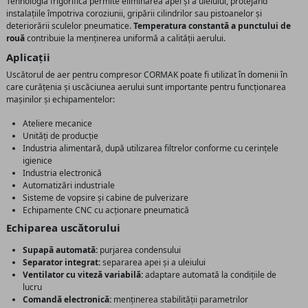
Tehnologia frigorifică permite eliminarea apei și a uleiului, protejând
instalațiile împotriva coroziunii, gripării cilindrilor sau pistoanelor și
deteriorării sculelor pneumatice.
Temperatura constantă a punctului de
rouă
contribuie la menținerea uniformă a calității aerului.
Aplicații
Uscătorul de aer pentru compresor CORMAK poate fi utilizat în domenii în
care curățenia și uscăciunea aerului sunt importante pentru funcționarea
mașinilor și echipamentelor:
Ateliere mecanice
Unități de producție
Industria alimentară, după utilizarea filtrelor conforme cu cerințele
igienice
Industria electronică
Automatizări industriale
Sisteme de vopsire și cabine de pulverizare
Echipamente CNC cu acționare pneumatică
Echiparea uscătorului
Supapă automată:
purjarea condensului
Separator integrat:
separarea apei și a uleiului
Ventilator cu viteză variabilă:
adaptare automată la condițiile de
lucru
Comandă electronică:
menținerea stabilității parametrilor