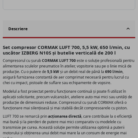
Descriere
Set compresor CORMAK LUFT 700, 5,5 kW, 650 l/min, cu
uscător IZBERG N10S și butelie verticală de 200 l
Compresorul cu șurub
CORMAK LUFT 700
este o soluție profesională pentru
alimentarea sculelor pneumatice în atelier, vopsitorie sau pe o linie mică de
producție. Cu o putere de
5,5 kW
și un debit real de până la
690 l/min
,
asigură furnizarea constantă de aer comprimat necesară pentru lucrul cu
chei cu impact, pistoale de suflare sau echipamente de vopsire.
Modelul a fost proiectat pentru funcționare continuă și poate fi utilizat în
aplicații solicitante, precum vulcanizări, ateliere auto mai mici sau unități de
producție de dimensiuni reduse. Compresorul cu șurub CORMAK oferă o
funcționare mai silențioasă și mai stabilă decât compresoarele cu piston.
LUFT 700 se remarcă prin
acționarea directă
, care contribuie la o eficiență
mai bună și la pierderi de putere mai mici comparativ cu modelele cu
transmisie pe curea. Această soluție permite utilizarea optimă a puterii
motorului și obținerea unui debit mai mare la un consum de energie mai