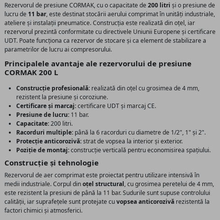
Rezervorul de presiune CORMAK, cu o capacitate de
200 litri
și o presiune de
lucru de
11 bar
, este destinat stocării aerului comprimat în unități industriale,
ateliere și instalații pneumatice. Construcția este realizată din oțel, iar
rezervorul prezintă conformitate cu directivele Uniunii Europene și certificare
UDT. Poate funcționa ca rezervor de stocare și ca element de stabilizare a
parametrilor de lucru ai compresorului.
Principalele avantaje ale rezervorului de presiune
CORMAK 200 L
Construcție profesională:
realizată din oțel cu grosimea de 4 mm,
rezistent la presiune și coroziune.
Certificare și marcaj:
certificare UDT și marcaj CE.
Presiune de lucru:
11 bar.
Capacitate:
200 litri.
Racorduri multiple:
până la 6 racorduri cu diametre de 1/2", 1" și 2".
Protecție anticorozivă:
strat de vopsea la interior și exterior.
Poziție de montaj:
construcție verticală pentru economisirea spațiului.
Construcție și tehnologie
Rezervorul de aer comprimat este proiectat pentru utilizare intensivă în
medii industriale. Corpul din
oțel structural
, cu grosimea peretelui de 4 mm,
este rezistent la presiuni de până la 11 bar. Sudurile sunt supuse controlului
calității, iar suprafețele sunt protejate cu
vopsea anticorozivă
rezistentă la
factori chimici și atmosferici.