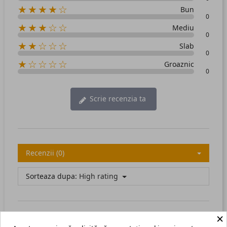
★★★★☆
Bun
0
★★★☆☆
Mediu
0
★★☆☆☆
Slab
0
★☆☆☆☆
Groaznic
0
Scrie recenzia ta
Recenzii (0)
Sorteaza dupa:
High rating
×