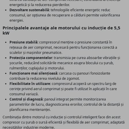
energetică și la reducerea pierderilor.
Dezvoltare sustenabilă:
tehnologiile eficiente energetic reduc
consumul, iar opțiunea de recuperare a căldurii permite valorificarea
energiei.
Principalele avantaje ale motorului cu inducție de 5,5
kW
Presiune stabilă:
compresorul menține o presiune constantă în
rețeaua de aer comprimat, necesară pentru funcționarea corectă a
sculelor și mașinilor pneumatice.
Protecția componentelor:
transmisia pe curea absoarbe vibrațiile și
șocurile, reducând solicitările mecanice asupra blocului cu șurub,
rulmenților, cuplajului și motorului.
Funcționare mai silențioasă:
carcasa cu panouri fonoizolante
contribuie la reducerea nivelului de zgomot.
Flexibilitate în utilizare:
compresorul acoperă un spectru larg de
cerințe privind aerul comprimat și poate fi utilizat în aplicații în care
consumul variază.
Control și diagnoză:
panoul integrat permite monitorizarea
parametrilor de lucru, diagnosticarea erorilor, controlul de la distanță și
planificarea mentenanței.
Combinația dintre motorul cu inducție și controlul inteligent face din acest
compresor cu șurub o sursă eficientă și flexibilă de aer comprimat, adaptată
necesităților industriei moderne.