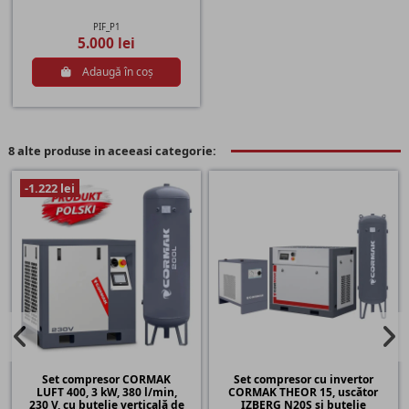
PIF_P1
5.000 lei
Adaugă în coș
8 alte produse in aceeasi categorie:
-1.222 lei
Set compresor CORMAK
Set compresor cu invertor
LUFT 400, 3 kW, 380 l/min,
CORMAK THEOR 15, uscător
230 V, cu butelie verticală de
IZBERG N20S și butelie