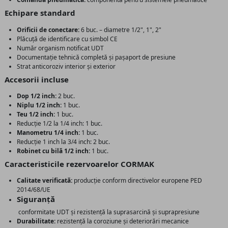
Echipare standard
Orificii de conectare:
6 buc. – diametre 1/2", 1", 2"
Plăcuță de identificare cu simbol CE
Număr organism notificat UDT
Documentație tehnică completă și pașaport de presiune
Strat anticoroziv interior și exterior
Accesorii incluse
Dop 1/2 inch:
2 buc.
Niplu 1/2 inch:
1 buc.
Teu 1/2 inch:
1 buc.
Reducție 1/2 la 1/4 inch: 1 buc.
Manometru 1/4 inch:
1 buc.
Reducție 1 inch la 3/4 inch: 2 buc.
Robinet cu bilă 1/2 inch:
1 buc.
Caracteristicile rezervoarelor CORMAK
Calitate verificată:
producție conform directivelor europene PED
2014/68/UE
Siguranță
conformitate UDT și rezistență la suprasarcină și suprapresiune
Durabilitate:
rezistență la coroziune și deteriorări mecanice