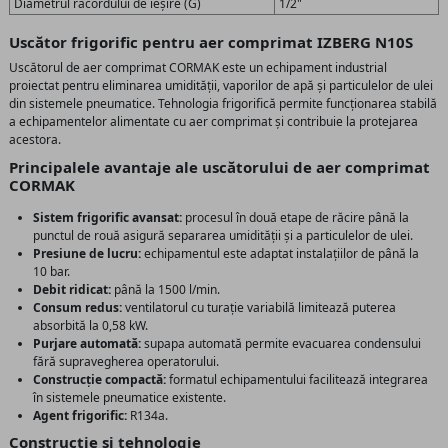
Diametrul racordului de ieșire (G)
1/2"
Uscător frigorific pentru aer comprimat IZBERG N10S
Uscătorul de aer comprimat CORMAK este un echipament industrial
proiectat pentru eliminarea umidității, vaporilor de apă și particulelor de ulei
din sistemele pneumatice. Tehnologia frigorifică permite funcționarea stabilă
a echipamentelor alimentate cu aer comprimat și contribuie la protejarea
acestora.
Principalele avantaje ale uscătorului de aer comprimat
CORMAK
Sistem frigorific avansat:
procesul în două etape de răcire până la
punctul de rouă asigură separarea umidității și a particulelor de ulei.
Presiune de lucru:
echipamentul este adaptat instalațiilor de până la
10 bar.
Debit ridicat:
până la 1500 l/min.
Consum redus:
ventilatorul cu turație variabilă limitează puterea
absorbită la 0,58 kW.
Purjare automată:
supapa automată permite evacuarea condensului
fără supravegherea operatorului.
Construcție compactă:
formatul echipamentului facilitează integrarea
în sistemele pneumatice existente.
Agent frigorific:
R134a.
Construcție și tehnologie