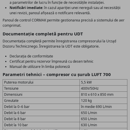
a parametrilor de lucru în funcție de necesitățile instalației.
Notificări imediate:
în cazul apariției unei nereguli sau al necesității
unei revizii, panoul afișează o notificare relevantă.
Panoul de control CORMAK permite gestionarea precisă a sistemului de aer
comprimat.
Documentație completă pentru UDT
Documentația completă permite înregistrarea compresorului la Urząd
Dozoru Technicznego. Înregistrarea la UDT este obligatorie.
Declarația de conformitate
Certificat pentru rezervor împreună cu desen tehnic
Manual de utilizare în limba poloneză
Parametri tehnici – compresor cu șurub LUFT 700
Puterea motorului
5,5 kW
Tensiune
400V/50Hz
Dimensiuni
810 x 610 x 850 mm
Greutate
120 kg
Debit la 0–6 bar
în medie 690 L/min
Debit la 6 bar
650 L/min
Debit la 8 bar
650 L/min
Debit la 10 bar
630 L/min