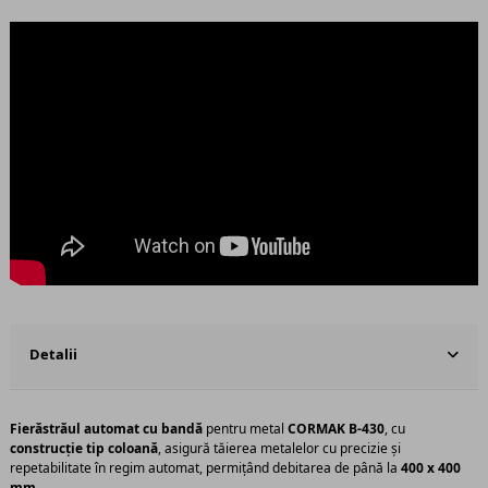
Detalii
Fierăstrăul automat cu bandă
pentru metal
CORMAK B-430
, cu
construcție tip coloană
, asigură tăierea metalelor cu precizie și
repetabilitate în regim automat, permițând debitarea de până la
400 x 400
mm
.