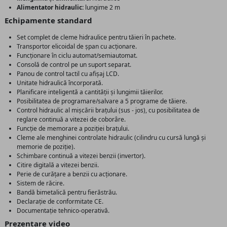
Alimentator hidraulic:
lungime 2 m
Echipamente standard
Set complet de cleme hidraulice pentru tăieri în pachete.
Transportor elicoidal de șpan cu acționare.
Funcționare în ciclu automat/semiautomat.
Consolă de control pe un suport separat.
Panou de control tactil cu afișaj LCD.
Unitate hidraulică încorporată.
Planificare inteligentă a cantității și lungimii tăierilor.
Posibilitatea de programare/salvare a 5 programe de tăiere.
Control hidraulic al mișcării brațului (sus - jos), cu posibilitatea de
reglare continuă a vitezei de coborâre.
Funcție de memorare a poziției brațului.
Cleme ale menghinei controlate hidraulic (cilindru cu cursă lungă și
memorie de poziție).
Schimbare continuă a vitezei benzii (invertor).
Citire digitală a vitezei benzii.
Perie de curățare a benzii cu acționare.
Sistem de răcire.
Bandă bimetalică pentru fierăstrău.
Declarație de conformitate CE.
Documentație tehnico-operativă.
Prezentare video