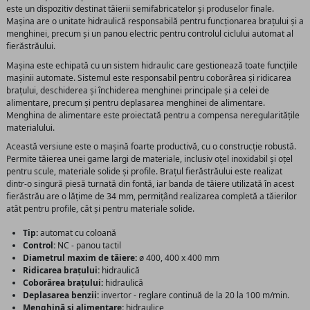
este un dispozitiv destinat tăierii semifabricatelor și produselor finale.
Mașina are o unitate hidraulică responsabilă pentru funcționarea brațului și a
menghinei, precum și un panou electric pentru controlul ciclului automat al
fierăstrăului.
Mașina este echipată cu un sistem hidraulic care gestionează toate funcțiile
mașinii automate. Sistemul este responsabil pentru coborârea și ridicarea
brațului, deschiderea și închiderea menghinei principale și a celei de
alimentare, precum și pentru deplasarea menghinei de alimentare.
Menghina de alimentare este proiectată pentru a compensa neregularitățile
materialului.
Această versiune este o mașină foarte productivă, cu o construcție robustă.
Permite tăierea unei game largi de materiale, inclusiv oțel inoxidabil și oțel
pentru scule, materiale solide și profile. Brațul fierăstrăului este realizat
dintr-o singură piesă turnată din fontă, iar banda de tăiere utilizată în acest
fierăstrău are o lățime de 34 mm, permițând realizarea completă a tăierilor
atât pentru profile, cât și pentru materiale solide.
Tip:
automat cu coloană
Control:
NC - panou tactil
Diametrul maxim de tăiere:
ø 400, 400 x 400 mm
Ridicarea brațului:
hidraulică
Coborârea brațului:
hidraulică
Deplasarea benzii:
invertor - reglare continuă de la 20 la 100 m/min.
Menghină și alimentare:
hidraulice