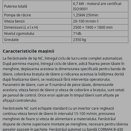
6,7 kW - motorul are certificat
Puterea totală
ISO:9001
Pompa de răcire
1,25kW 25l/min
Viteza benzii
20-100 m·min-1
Dimensiuni (L x l x H)
2500 × 1900 × 1800 mm
Nivelul zgomotului
71db
Greutate
2350 kg
Caracteristicile mașinii
La fierăstraiele de tip NC, întregul ciclu de lucru este complet automatizat.
După pornirea mașinii, întregul ciclu de tăiere, adică fixarea piesei tăiate în
menghine, deplasarea acesteia la dimensiunea specificată pentru banda de
tăiere, coborârea brațului de tăiere și ridicarea acestuia la înălțimea dorită
după finalizarea tăierii, se realizează fără intervenția operatorului.
Parametrii de tăiere, cum ar fi numărul de piese tăiate, dimensiunile
acestora, viteza benzii de tăiere și viteza de coborâre a brațului, sunt setați
pe panoul de control. Orice erori apărute în timpul tăierii sunt afișate pe
afișajul controlerului.
Fierăstraiele NC sunt echipate standard cu un invertor care reglează
continuu viteza benzii de tăiere în intervalul 15-100 m/min, presiunea
menghinei de fixare și viteza de alimentare a materialului. Fierăstrăul
dispune de cleme superioare montate pe menghine, necesare pentru tăierea
pieselor așezate în pachete. Fierăstrăul automat cu bandă CORMAK B-430