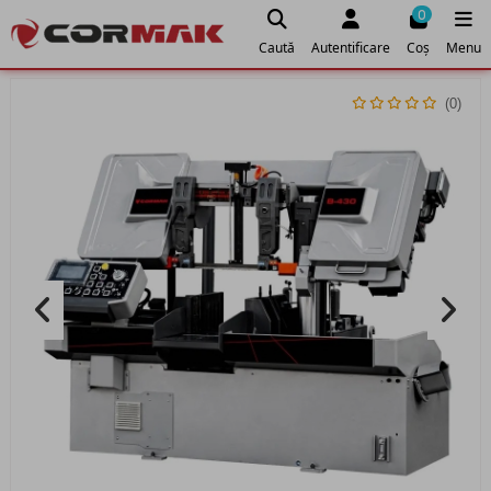
0
Caută
Autentificare
Coș
Menu
(0)