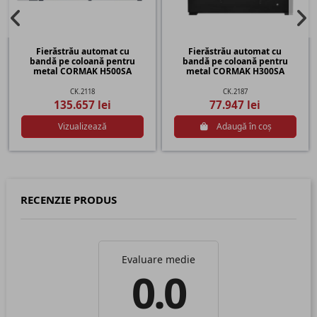
Fierăstrău automat cu
Fierăstrău automat cu
bandă pe coloană pentru
bandă pe coloană pentru
metal CORMAK H500SA
metal CORMAK H300SA
CK.2118
CK.2187
135.657 lei
77.947 lei
Vizualizează
Adaugă în coș
RECENZIE PRODUS
Evaluare medie
0.0