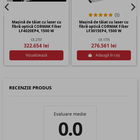
(1)
Mașină de tăiat cu laser cu
Mașină de tăiat cu laser cu
fibră optică CORMAK Fiber
fibră optică CORMAK Fiber
LF4020EP4, 1500 W
LF3015EP4, 1500 W
CK.2737
CK.1773
322.654 lei
276.561 lei
Vizualizează
Adaugă în coș
RECENZIE PRODUS
Evaluare medie
0.0