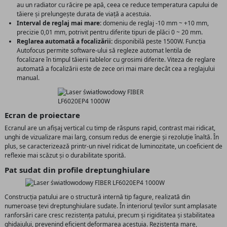
au un radiator cu răcire pe apă, ceea ce reduce temperatura capului de
tăiere și prelungește durata de viață a acestuia.
Interval de reglaj mai mare:
domeniu de reglaj -10 mm ~ +10 mm,
precizie 0,01 mm, potrivit pentru diferite tipuri de plăci 0 ~ 20 mm.
Reglarea automată a focalizării:
disponibilă peste 1500W. Funcția
Autofocus permite software-ului să regleze automat lentila de
focalizare în timpul tăierii tablelor cu grosimi diferite. Viteza de reglare
automată a focalizării este de zece ori mai mare decât cea a reglajului
manual.
Ecran de proiectare
Ecranul are un afișaj vertical cu timp de răspuns rapid, contrast mai ridicat,
unghi de vizualizare mai larg, consum redus de energie și rezoluție înaltă. În
plus, se caracterizează printr-un nivel ridicat de luminozitate, un coeficient de
reflexie mai scăzut și o durabilitate sporită.
Pat sudat din profile dreptunghiulare
Construcția patului are o structură internă tip fagure, realizată din
numeroase țevi dreptunghiulare sudate. În interiorul țevilor sunt amplasate
ranforsări care cresc rezistența patului, precum și rigiditatea și stabilitatea
ghidajului, prevenind eficient deformarea acestuia. Rezistența mare,