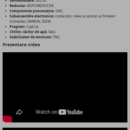
Servomotoare:
DELTA.
Reductor:
MOTOREDUCER.
Componente pneumatice:
SMC.
Subansamble electronice:
contactori, relee și senzori ai firmelor
Schneider, OMRON, IDEM.
Program:
CypCut.
Chiller, răcitor de apă:
S&A.
Stabilizator de tensiune:
TNS.
Prezentare video