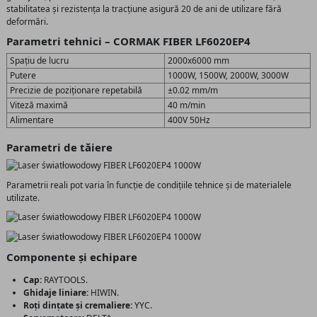
stabilitatea și rezistența la tracțiune asigură 20 de ani de utilizare fără
deformări.
Parametri tehnici – CORMAK FIBER LF6020EP4
Spațiu de lucru
2000x6000 mm
Putere
1000W, 1500W, 2000W, 3000W
Precizie de poziționare repetabilă
±0.02 mm/m
Viteză maximă
40 m/min
Alimentare
400V 50Hz
Parametri de tăiere
Parametrii reali pot varia în funcție de condițiile tehnice și de materialele
utilizate.
Componente și echipare
Cap:
RAYTOOLS.
Ghidaje liniare:
HIWIN.
Roți dințate și cremaliere:
YYC.