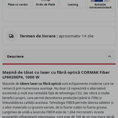
Plata cu cardul
Ordin de Plată
Leasing
Achiziție
intracomunitară
Termen de livrare :
aproximativ 14 zile
Descriere
Mașină de tăiat cu laser cu fibră optică CORMAK Fiber
LF6020EP4, 1000 W
Mașinile de
tăiere laser cu fibră optică
sunt echipamente moderne care se
remarcă prin numeroase avantaje. Nu doar că reprezintă o alternativă
excelentă și mult mai rentabilă față de tehnologia CO2, dar oferă și multe
beneficii proprii, care permit dezvoltarea producției (până la 70%) și
îmbunătățirea calității acesteia. Tehnologia FIBER permite tăierea tablelor și
a altor materiale cu grosimi variate, de la foarte subțiri la foarte groase.
Lungimea de undă a laserului FIBER este de 1,064 micrometri. Aceste
proprietăți influențează intensitatea, care este de 100 de ori mai mare decât