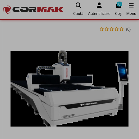
0
Caută
Autentificare
Coș
Menu
(0)