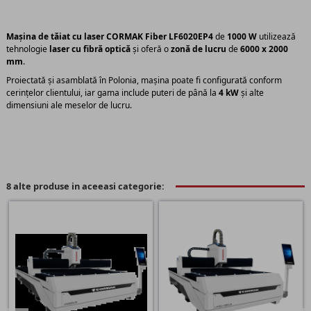
Mașina de tăiat cu laser
CORMAK Fiber LF6020EP4
de
1000 W
utilizează
tehnologie
laser cu fibră optică
și oferă o
zonă de lucru
de
6000 x 2000
mm
.
Proiectată și asamblată în Polonia, mașina poate fi configurată conform
cerințelor clientului, iar gama include puteri de până la
4 kW
și alte
dimensiuni ale meselor de lucru.
8 alte produse in aceeasi categorie: