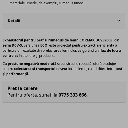
materiale umede, de exemplu, rumeguș umed.
Detalii
Exhaustorul pentru praf și rumeguș de lemn CORMAK DCV8900S
, din
seria DCV-S
, versiunea
ECO
, este proiectat pentru
extracția eficientă
a
particulelor rezultate din prelucrarea lemnului, asigurând un
flux de lucru
controlat
în ateliere și producție.
Cu
presiune negativă moderată
și construcție robustă, oferă o soluție
pentru
colectarea și transportul
deșeurilor de lemn, cu echilibru între
cost
și performanță
.
Pret la cerere
Pentru oferta, sunati la
0775 333 666
.