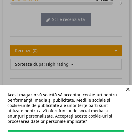
0
Scrie recenzia ta
Recenzii (0)
Sorteaza dupa:
High rating
×
Acest magazin vă solicită să acceptați cookie-uri pentru
There are no available reviews.
Scrie recenzia ta.
performanță, media și publicitate. Mediile sociale și
cookie-urile de publicitate ale unor terțe părți sunt
utilizate pentru a vă oferi funcții de social media și
anunțuri personalizate. Acceptați aceste cookie-uri și
procesarea datelor personale implicate?
Termeni și condiții
Harta site