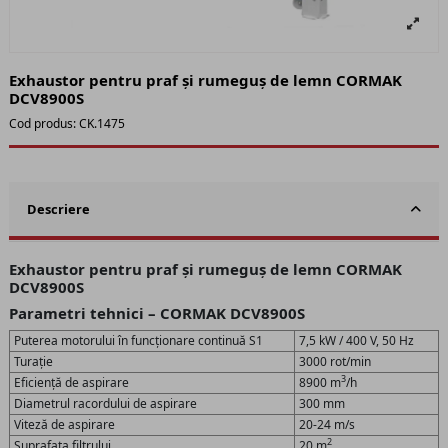
Exhaustor pentru praf și rumeguș de lemn CORMAK
DCV8900S
Cod produs:
CK.1475
Descriere
Exhaustor pentru praf și rumeguș de lemn CORMAK
DCV8900S
Parametri tehnici – CORMAK DCV8900S
Puterea motorului în funcționare continuă S1
7,5 kW / 400 V, 50 Hz
Turație
3000 rot/min
3
Eficiență de aspirare
8900 m
/h
Diametrul racordului de aspirare
300 mm
Viteză de aspirare
20-24 m/s
2
Suprafața filtrului
20 m