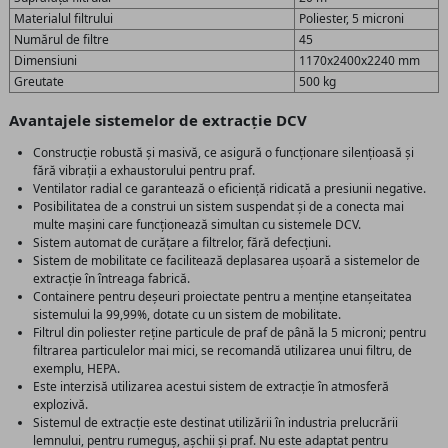
Materialul filtrului
Poliester, 5 microni
Numărul de filtre
45
Dimensiuni
1170x2400x2240 mm
Greutate
500 kg
Avantajele sistemelor de extracție DCV
Construcție robustă și masivă, ce asigură o funcționare silențioasă și
fără vibrații a exhaustorului pentru praf.
Ventilator radial ce garantează o eficiență ridicată a presiunii negative.
Posibilitatea de a construi un sistem suspendat și de a conecta mai
multe mașini care funcționează simultan cu sistemele DCV.
Sistem automat de curățare a filtrelor, fără defecțiuni.
Sistem de mobilitate ce facilitează deplasarea ușoară a sistemelor de
extracție în întreaga fabrică.
Containere pentru deșeuri proiectate pentru a menține etanșeitatea
sistemului la 99,99%, dotate cu un sistem de mobilitate.
Filtrul din poliester reține particule de praf de până la 5 microni; pentru
filtrarea particulelor mai mici, se recomandă utilizarea unui filtru, de
exemplu, HEPA.
Este interzisă utilizarea acestui sistem de extracție în atmosferă
explozivă.
Sistemul de extracție este destinat utilizării în industria prelucrării
lemnului, pentru rumeguș, așchii și praf. Nu este adaptat pentru