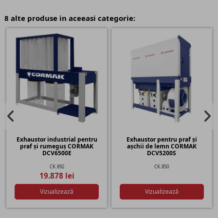
8 alte produse in aceeasi categorie:
Exhaustor industrial pentru
Exhaustor pentru praf și
praf și rumeguș CORMAK
așchii de lemn CORMAK
DCV6500E
DCV5200S
CK.892
CK.850
19.878 lei
Vizualizează
Vizualizează