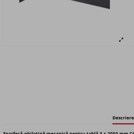
Descriere
Foarfecă-ghilotină mecanică pentru tablă 3 × 2050 mm