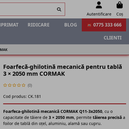
Autentificare
Coș
MPRIMAT
RIDICARE
BLOG
☎ 0775 333 666
CLIENTI
ORMAK
Foarfecă-ghilotină mecanică pentru tablă
3 × 2050 mm CORMAK
(0)
Cod produs:
CK.181
Foarfeca-ghilotină mecanică CORMAK Q11-3x2050
, cu o
capacitate de tăiere de
3 × 2050 mm
, permite
tăierea precisă
a
foilor de tablă din oțel, aluminiu, alamă sau cupru.