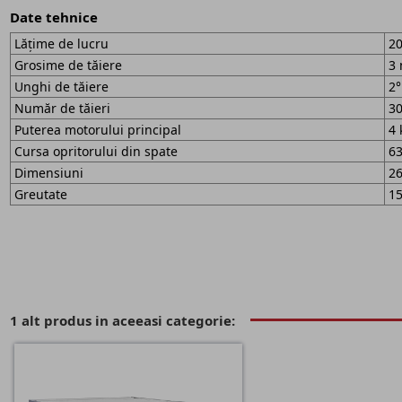
Date tehnice
Lățime de lucru
2
Grosime de tăiere
3
Unghi de tăiere
2°
Număr de tăieri
3
Puterea motorului principal
4
Cursa opritorului din spate
6
Dimensiuni
2
Greutate
15
1 alt produs in aceeasi categorie: