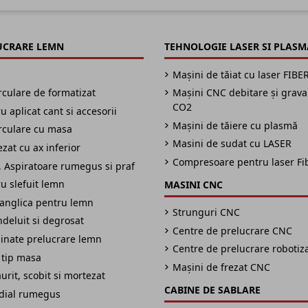
UCRARE LEMN
TEHNOLOGIE LASER SI PLASM
C
Mașini de tăiat cu laser FIBE
irculare de formatizat
Mașini CNC debitare și grav
CO2
 aplicat cant si accesorii
Mașini de tăiere cu plasmă
irculare cu masa
Masini de sudat cu LASER
zat cu ax inferior
Compresoare pentru laser Fi
 Aspiratoare rumegus si praf
u slefuit lemn
MASINI CNC
panglica pentru lemn
Strunguri CNC
ndeluit si degrosat
Centre de prelucrare CNC
inate prelucrare lemn
Centre de prelucrare robotiz
 tip masa
Mașini de frezat CNC
urit, scobit si mortezat
CABINE DE SABLARE
adial rumegus