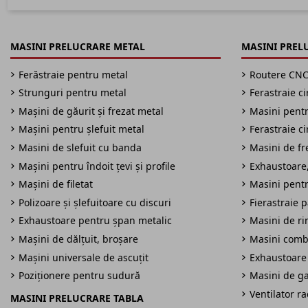
MASINI PRELUCRARE METAL
MASINI PREL
Ferăstraie pentru metal
Routere CN
Strunguri pentru metal
Ferastraie c
Mașini de găurit și frezat metal
Masini pentru
Mașini pentru șlefuit metal
Ferastraie c
Masini de slefuit cu banda
Masini de fre
Mașini pentru îndoit țevi și profile
Exhaustoare,
Mașini de filetat
Masini pentr
Polizoare și șlefuitoare cu discuri
Fierastraie 
Exhaustoare pentru șpan metalic
Masini de ri
Mașini de dălțuit, broșare
Masini comb
Mașini universale de ascuțit
Exhaustoare
Poziționere pentru sudură
Masini de ga
Ventilator r
MASINI PRELUCRARE TABLA