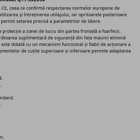
te CE, ceea ce confirmă respectarea normelor europene de
lizarea și întreținerea utilajului, iar opritoarele posterioare
permit setarea precisă a parametrilor de tăiere.
protecție a zonei de lucru din partea frontală a foarfecii.
ărătoarea suplimentară de siguranță din fața mașinii elimină
ă este dotată cu un mecanism funcțional și fiabil de acționare a
segmentelor de cuțite superioare și inferioare permite adaptarea
ă.
.
andard.
.
m.