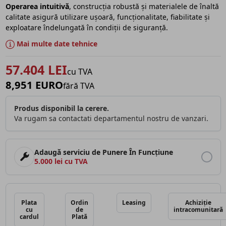
Operarea intuitivă
, construcția robustă și materialele de înaltă
calitate asigură utilizare ușoară, funcționalitate, fiabilitate și
exploatare îndelungată în condiții de siguranță.
Mai multe date tehnice
57.404 LEI
cu TVA
8,951 EURO
fără TVA
Produs disponibil la cerere.
Va rugam sa contactati departamentul nostru de vanzari.
Adaugă serviciu de Punere În Funcțiune
5.000 lei cu TVA
Plata
Ordin
Leasing
Achiziție
cu
de
intracomunitară
cardul
Plată