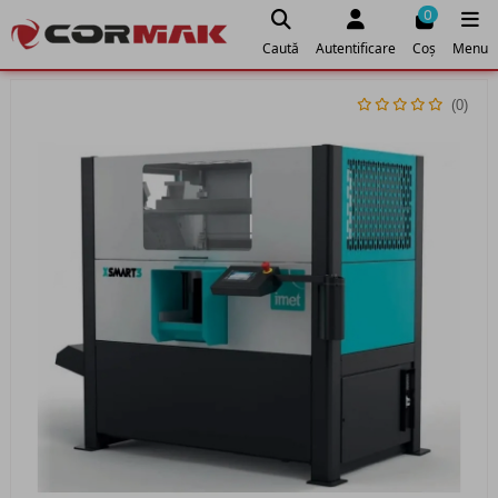
0
Caută
Autentificare
Coș
Menu
(0)