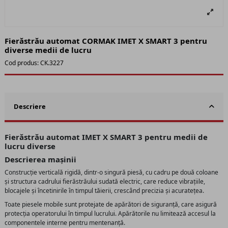
Fierăstrău automat CORMAK IMET X SMART 3 pentru
diverse medii de lucru
Cod produs:
CK.3227
Descriere
Fierăstrău automat IMET X SMART 3 pentru medii de
lucru diverse
Descrierea mașinii
Construcție verticală rigidă, dintr-o singură piesă, cu cadru pe două coloane
și structura cadrului fierăstrăului sudată electric, care reduce vibrațiile,
blocajele și încetinirile în timpul tăierii, crescând precizia și acuratețea.
Toate piesele mobile sunt protejate de apărători de siguranță, care asigură
protecția operatorului în timpul lucrului. Apărătorile nu limitează accesul la
componentele interne pentru mentenanță.