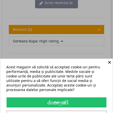
Scrie recenzia ta
Recenzii (0)
Sorteaza dupa:
High rating
×
Acest magazin vă solicită să acceptați cookie-uri pentru
There are no available reviews.
Scrie recenzia ta.
performanță, media și publicitate. Mediile sociale și
cookie-urile de publicitate ale unor terțe părți sunt
utilizate pentru a vă oferi funcții de social media și
anunțuri personalizate. Acceptați aceste cookie-uri și
procesarea datelor personale implicate?
Termeni și condiții
Harta site
done_all
Acceptă
S.C. ECHIPAMENTE ROMANIA s.r.l.