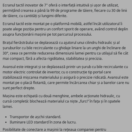
Ecranul tactil inovator de 7" oferă o interfață intuitivă și ușor de utilizat,
permițând crearea a până la 99 de programe de tăiere, fiecare cu 30 de linii
de tăiere, cu cantități și lungimi diferite.
Ecranul tactil este montat pe o platformă mobilă, astfel încât utilizatorul îi
poate alege poziția pentru un confort sporit de operare, având control deplin
asupra funcționării mașinii pe tot parcursul procesului.
Brațul fierăstrăului se deplasează cu ajutorul unui cilindru hidraulic și al
șuruburilor cu bile recirculante cu ghidaje liniare la un unghi de înclinare de
30°, ceea ce permite reducerea dimensiunii lamei pentru ca utilajul să fie cât
mai compact, fără a afecta rigiditatea, stabilitatea și precizia.
Avansul este integrat și se deplasează printr-un șurub cu bile recirculante cu
motor electric controlat de invertor, cu o construcție tip portal care
stabilizează mișcarea materialului și asigură o precizie ridicată. Avansul este
montat pe o placă flotantă, care permite încărcarea chiar și a barelor care nu
sunt perfect drepte.
Mașina este echipată cu două menghine, ambele acționate hidraulic, cu
cursă completă: blochează materialul ca niște „furci” în fața și în spatele
lamei.
Transportor de așchii standard.
Iluminare LED standard în zona de lucru.
Posibilitate de conectare a mașinii la rețeaua companiei pentru