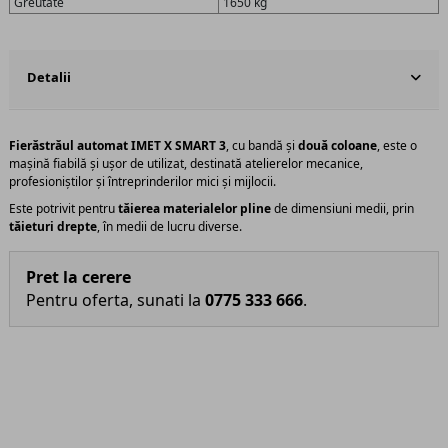
Greutate
1650 kg
Detalii
Fierăstrăul automat IMET X SMART 3
, cu bandă și
două coloane
, este o
mașină fiabilă și ușor de utilizat, destinată atelierelor mecanice,
profesioniștilor și întreprinderilor mici și mijlocii.
Este potrivit pentru
tăierea materialelor pline
de dimensiuni medii, prin
tăieturi drepte
, în medii de lucru diverse.
Pret la cerere
Pentru oferta, sunati la
0775 333 666
.