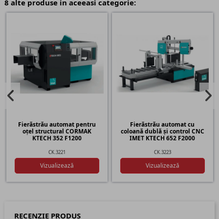
8 alte produse in aceeasi categorie:
Fierăstrău automat pentru
Fierăstrău automat cu
oțel structural CORMAK
coloană dublă și control CNC
KTECH 352 F1200
IMET KTECH 652 F2000
CK.3221
CK.3223
Vizualizează
Vizualizează
RECENZIE PRODUS