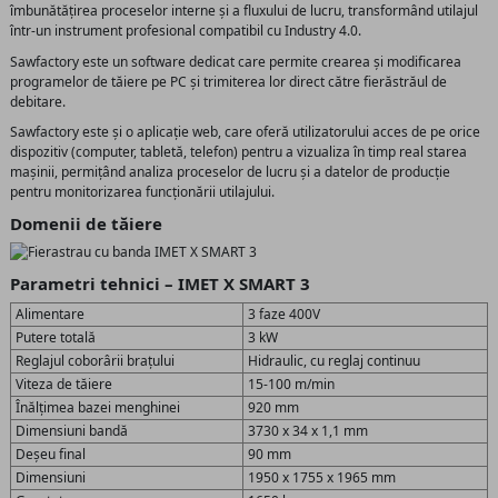
îmbunătățirea proceselor interne și a fluxului de lucru, transformând utilajul
într-un instrument profesional compatibil cu Industry 4.0.
Sawfactory este un software dedicat care permite crearea și modificarea
programelor de tăiere pe PC și trimiterea lor direct către fierăstrăul de
debitare.
Sawfactory este și o aplicație web, care oferă utilizatorului acces de pe orice
dispozitiv (computer, tabletă, telefon) pentru a vizualiza în timp real starea
mașinii, permițând analiza proceselor de lucru și a datelor de producție
pentru monitorizarea funcționării utilajului.
Domenii de tăiere
Parametri tehnici – IMET X SMART 3
Alimentare
3 faze 400V
Putere totală
3 kW
Reglajul coborârii brațului
Hidraulic, cu reglaj continuu
Viteza de tăiere
15-100 m/min
Înălțimea bazei menghinei
920 mm
Dimensiuni bandă
3730 x 34 x 1,1 mm
Deșeu final
90 mm
Dimensiuni
1950 x 1755 x 1965 mm