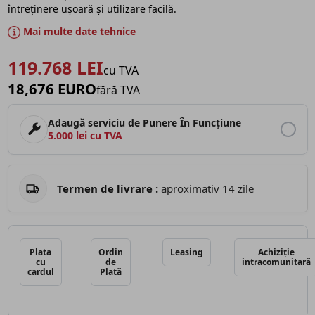
întreținere ușoară și utilizare facilă.
Mai multe date tehnice
119.768 LEI
cu TVA
18,676 EURO
fără TVA
Adaugă serviciu de Punere În Funcțiune
5.000 lei cu TVA
Termen de livrare :
aproximativ 14 zile
Plata
Ordin
Leasing
Achiziție
cu
de
intracomunitară
cardul
Plată