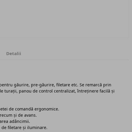
Detalii
pentru găurire, pre-găurire, filetare etc. Se remarcă prin
 turații, panou de control centralizat, întreținere facilă și
manetei de comandă ergonomice.
precum și de avans.
tarea adâncimii.
e filetare și iluminare.