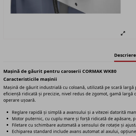
Descriere
Mașină de găurit pentru caroserii CORMAK WK80
Caracteristicile mașinii
Mașină de găurit industrială cu coloană, utilizată pe scară largă 
eficiență ridicată și precizie, nivel redus de zgomot, gamă largă de
operare ușoară.
Reglare rapidă și simplă a avansului și a vitezei datorită 
Motor puternic, cu cuplu mare și forță ridicată de apăsare, 
Filetare cu schimbare automată a sensului de rotație și ajus
Echiparea standard include avans automat al axului, opțiune d