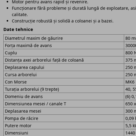
Motor pentru avans rapid și revenire.
Funcționare fără probleme și durată lungă de exploatare, asi
calitate.
Construcție robustă și solidă a coloanei și a bazei.
Date tehnice
Diametrul maxim de găurire
80 
Forța maximă de avans
3000
Cuplu
800 
Distanța axei arborelui față de coloană
375
Deplasarea capului
250
Cursa arborelui
250
Con Morse
MK6
Turația arborelui (9 trepte)
40, 5
Domeniu de avans
(6) 0
Dimensiunea mesei / canale T
650 
Deplasarea mesei
300
Pompa de răcire
0,09 
Putere motor
5,5 
Dimensiuni
1440