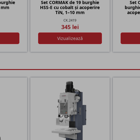
burghie
Set CORMAK de 19 burghie
Set 
30 mm
HSS-E cu cobalt și acoperire
burghie
TiN, 1–10 mm
acope
CK.2419
345 lei
ă
Vizualizează