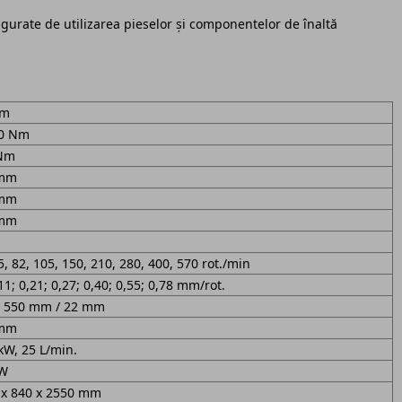
gurate de utilizarea pieselor și componentelor de înaltă
mm
0 Nm
Nm
 mm
 mm
 mm
5, 82, 105, 150, 210, 280, 400, 570 rot./min
,11; 0,21; 0,27; 0,40; 0,55; 0,78 mm/rot.
x 550 mm / 22 mm
 mm
kW, 25 L/min.
kW
 x 840 x 2550 mm