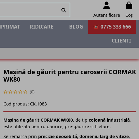
Autentificare
Coș
MPRIMAT
RIDICARE
BLOG
☎ 0775 333 666
CLIENTI
Mașină de găurit pentru caroserii CORMAK
WK80
(0)
Cod produs:
CK.1083
Mașina de găurit CORMAK WK80
, de tip
coloană industrială
,
este utilizată pentru găurire, pre-găurire și filetare.
Se remarcă prin
precizie deosebită
,
domeniu larg de viteze
,