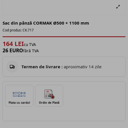
Sac din pânză CORMAK Ø500 × 1100 mm
Cod produs:
CK.717
164 LEI
cu TVA
26 EURO
fără TVA
Termen de livrare :
aproximativ 14 zile
Plata cu cardul
Ordin de Plată