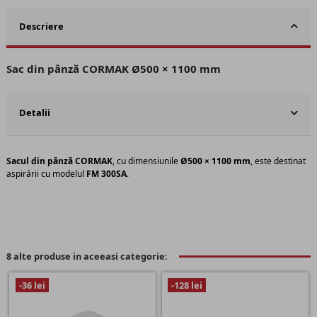
Descriere
Sac din pânză CORMAK Ø500 × 1100 mm
Detalii
Sacul din pânză CORMAK
, cu dimensiunile
Ø500 × 1100 mm
, este destinat
aspirării cu modelul
FM 300SA
.
8 alte produse in aceeasi categorie:
-36 lei
-128 lei