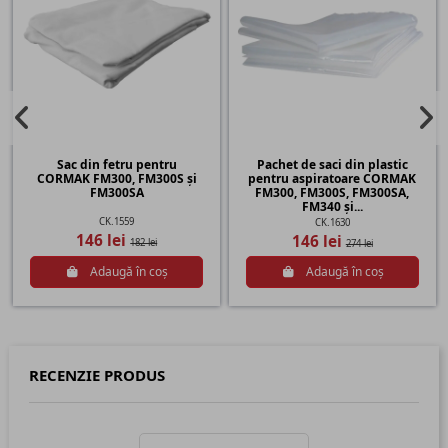
Sac din fetru pentru
Pachet de saci din plastic
CORMAK FM300, FM300S și
pentru aspiratoare CORMAK
FM300SA
FM300, FM300S, FM300SA,
FM340 și...
CK.1559
CK.1630
146 lei
146 lei
182 lei
274 lei
Adaugă în coș
Adaugă în coș
RECENZIE PRODUS