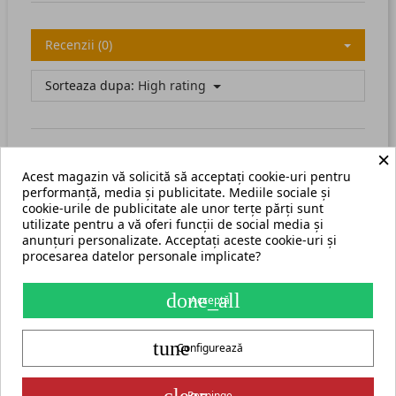
Recenzii (0)
Sorteaza dupa:
High rating
×
Acest magazin vă solicită să acceptați cookie-uri pentru
There are no available reviews.
Scrie recenzia ta.
performanță, media și publicitate. Mediile sociale și
cookie-urile de publicitate ale unor terțe părți sunt
utilizate pentru a vă oferi funcții de social media și
anunțuri personalizate. Acceptați aceste cookie-uri și
procesarea datelor personale implicate?
Termeni și condiții
Harta site
done_all
Acceptă
S.C. ECHIPAMENTE ROMANIA s.r.l.
tune
str. Grigore Ghica Voda nr. 3, Iași, cod postal 700503
+40 775 333 666
Configurează
contact@cormak.ro
+40 775 333 666
✆
Contact
Partener oficial exclusiv al producătorului CORMAK Jerzy Zalewski
Respinge