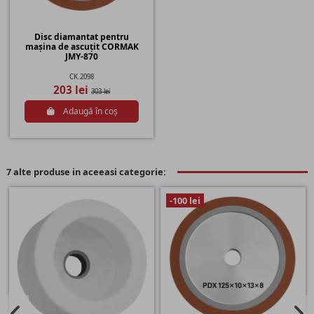
Disc diamantat pentru
mașina de ascuțit CORMAK
JMY-870
CK.2098
203 lei
303 lei
Adaugă în coș
7 alte produse in aceeasi categorie:
-100 lei