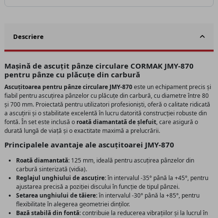
Descriere
Mașină de ascuțit pânze circulare CORMAK JMY-870
pentru pânze cu plăcuțe din carbură
Ascuțitoarea pentru pânze circulare JMY-870
este un echipament precis și
fiabil pentru ascuțirea pânzelor cu plăcuțe din carbură, cu diametre între 80
și 700 mm. Proiectată pentru utilizatori profesioniști, oferă o calitate ridicată
a ascuțirii și o stabilitate excelentă în lucru datorită construcției robuste din
fontă. În set este inclusă o
roată diamantată de șlefuit
, care asigură o
durată lungă de viață și o exactitate maximă a prelucrării.
Principalele avantaje ale ascuțitoarei JMY-870
Roată diamantată:
125 mm, ideală pentru ascuțirea pânzelor din
carbură sinterizată (vidia).
Reglajul unghiului de ascuțire:
în intervalul -35° până la +45°, pentru
ajustarea precisă a poziției discului în funcție de tipul pânzei.
Setarea unghiului de tăiere:
în intervalul -30° până la +85°, pentru
flexibilitate în alegerea geometriei dinților.
Bază stabilă din fontă:
contribuie la reducerea vibrațiilor și la lucrul în