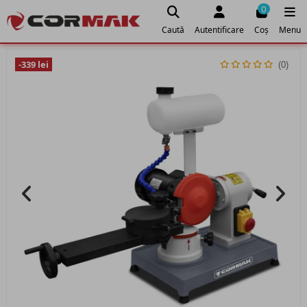
0
Caută
Autentificare
Coș
Menu
-339 lei
(0)