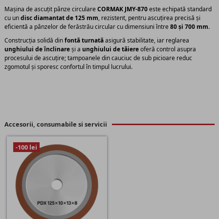
Mașina de ascuțit pânze circulare
CORMAK JMY-870
este echipată standard
cu un
disc diamantat de 125 mm
, rezistent, pentru ascuțirea precisă și
eficientă a pânzelor de ferăstrău circular cu dimensiuni între
80 și 700 mm
.
Construcția solidă din
fontă turnată
asigură stabilitate, iar reglarea
unghiului de înclinare
și a
unghiului de tăiere
oferă control asupra
procesului de ascuțire; tampoanele din cauciuc de sub picioare reduc
zgomotul și sporesc confortul în timpul lucrului.
Accesorii, consumabile si servicii
-100 lei