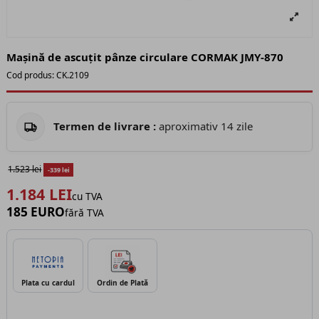
Mașină de ascuțit pânze circulare CORMAK JMY-870
Cod produs:
CK.2109
Termen de livrare :
aproximativ 14 zile
1.523 lei
-339 lei
1.184 LEI
cu TVA
185 EURO
fără TVA
Plata cu cardul
Ordin de Plată