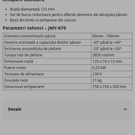
Roată diamantată 125 mm
Set de bucșe reductoare pentru diferite diametre ale alezajului pânzei
Bază din fontă cu tampoane din cauciuc
Parametri tehnici – JMY-870
Diametru minim/maxim pânză
80mm - 700mm
Deviere orizontală a suportului dinților pânzei
-35° până la +45°
Înclinarea ansamblului de șlefuire
-20° până la +20°
Turația roții de șlefuire
2850 rot/min
Dimensiuni roată
125 x 10 x 13 mm
Putere motor
0,25 kW
Tensiune de alimentare
230 V
Greutate netă
21 kg
Dimensiuni echipament
750 x 750 x 350 mm
Detalii