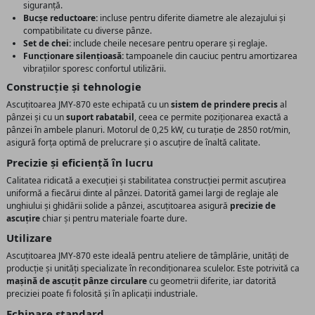
siguranță.
Bucșe reductoare:
incluse pentru diferite diametre ale alezajului și
compatibilitate cu diverse pânze.
Set de chei:
include cheile necesare pentru operare și reglaje.
Funcționare silențioasă:
tampoanele din cauciuc pentru amortizarea
vibrațiilor sporesc confortul utilizării.
Construcție și tehnologie
Ascuțitoarea JMY-870 este echipată cu un
sistem de prindere precis
al
pânzei și cu un
suport rabatabil
, ceea ce permite poziționarea exactă a
pânzei în ambele planuri. Motorul de 0,25 kW, cu turație de 2850 rot/min,
asigură forța optimă de prelucrare și o ascuțire de înaltă calitate.
Precizie și eficiență în lucru
Calitatea ridicată a execuției și stabilitatea construcției permit ascuțirea
uniformă a fiecărui dinte al pânzei. Datorită gamei largi de reglaje ale
unghiului și ghidării solide a pânzei, ascuțitoarea asigură
precizie de
ascuțire
chiar și pentru materiale foarte dure.
Utilizare
Ascuțitoarea JMY-870 este ideală pentru ateliere de tâmplărie, unități de
producție și unități specializate în recondiționarea sculelor. Este potrivită ca
mașină de ascuțit pânze circulare
cu geometrii diferite, iar datorită
preciziei poate fi folosită și în aplicații industriale.
Echipare standard