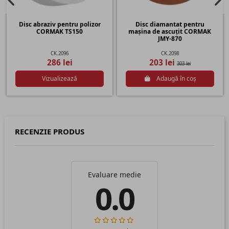
Disc abraziv pentru polizor
Disc diamantat pentru
CORMAK TS150
mașina de ascuțit CORMAK
JMY-870
CK.2096
CK.2098
286 lei
203 lei
303 lei
Vizualizează
Adaugă în coș
RECENZIE PRODUS
Evaluare medie
0.0