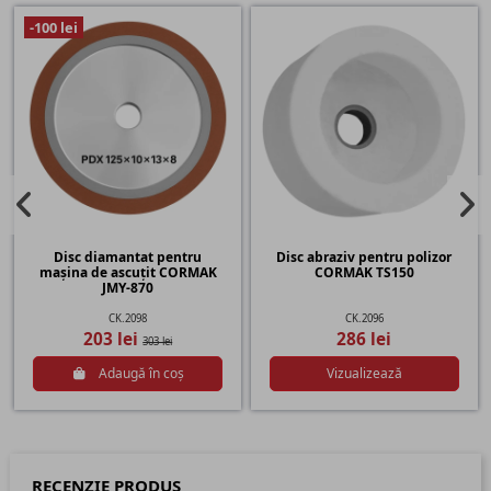
-100 lei
Disc diamantat pentru
Disc abraziv pentru polizor
mașina de ascuțit CORMAK
CORMAK TS150
JMY-870
CK.2098
CK.2096
203 lei
286 lei
303 lei
Adaugă în coș
Vizualizează
RECENZIE PRODUS