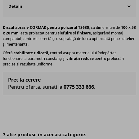
Detalii
Discul abraziv CORMAK pentru polizorul TS630
, cu dimensiuni de
100 x 53
x 20 mm
, este proiectat pentru
șlefuire și finisare
, asigurând montaj
compatibil, centrare corectă și o suprafață de lucru optimizată pentru atelier
și mentenanță.
Oferă
stabilitate ridicată
, control asupra materialului îndepărtat,
funcționare la parametri constanți și
vibrații reduse
pentru prelucrări
precise și rezultate uniforme.
Pret la cerere
Pentru oferta, sunati la
0775 333 666
.
7 alte produse in aceeasi categorie: