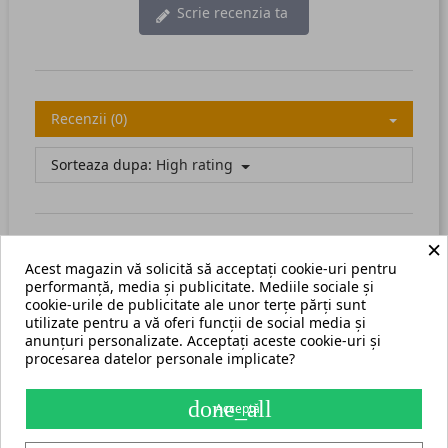
Scrie recenzia ta
Recenzii (0)
Sorteaza dupa:
High rating
×
Acest magazin vă solicită să acceptați cookie-uri pentru
There are no available reviews.
Scrie recenzia ta.
performanță, media și publicitate. Mediile sociale și
cookie-urile de publicitate ale unor terțe părți sunt
utilizate pentru a vă oferi funcții de social media și
anunțuri personalizate. Acceptați aceste cookie-uri și
procesarea datelor personale implicate?
Termeni și condiții
Harta site
done_all
Acceptă
S.C. ECHIPAMENTE ROMANIA s.r.l.