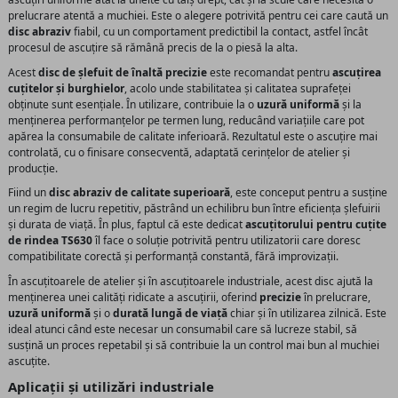
prelucrare atentă a muchiei. Este o alegere potrivită pentru cei care caută un
disc abraziv
fiabil, cu un comportament predictibil la contact, astfel încât
procesul de ascuțire să rămână precis de la o piesă la alta.
Acest
disc de șlefuit de înaltă precizie
este recomandat pentru
ascuțirea
cuțitelor și burghielor
, acolo unde stabilitatea și calitatea suprafeței
obținute sunt esențiale. În utilizare, contribuie la o
uzură uniformă
și la
menținerea performanțelor pe termen lung, reducând variațiile care pot
apărea la consumabile de calitate inferioară. Rezultatul este o ascuțire mai
controlată, cu o finisare consecventă, adaptată cerințelor de atelier și
producție.
Fiind un
disc abraziv de calitate superioară
, este conceput pentru a susține
un regim de lucru repetitiv, păstrând un echilibru bun între eficiența șlefuirii
și durata de viață. În plus, faptul că este dedicat
ascuțitorului pentru cuțite
de rindea TS630
îl face o soluție potrivită pentru utilizatorii care doresc
compatibilitate corectă și performanță constantă, fără improvizații.
În ascuțitoarele de atelier și în ascuțitoarele industriale, acest disc ajută la
menținerea unei calități ridicate a ascuțirii, oferind
precizie
în prelucrare,
uzură uniformă
și o
durată lungă de viață
chiar și în utilizarea zilnică. Este
ideal atunci când este necesar un consumabil care să lucreze stabil, să
susțină un proces repetabil și să contribuie la un control mai bun al muchiei
ascuțite.
Aplicații și utilizări industriale