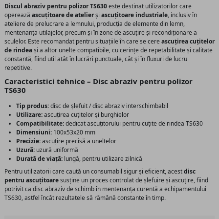
Discul abraziv pentru polizor TS630
este destinat utilizatorilor care
operează
ascuțitoare de atelier
și
ascuțitoare industriale
, inclusiv în
ateliere de prelucrare a lemnului, producția de elemente din lemn,
mentenanța utilajelor, precum și în zone de ascuțire și recondiționare a
sculelor. Este recomandat pentru situațiile în care se cere
ascuțirea cuțitelor
de rindea
și a altor unelte compatibile, cu cerințe de repetabilitate și calitate
constantă, fiind util atât în lucrări punctuale, cât și în fluxuri de lucru
repetitive.
Caracteristici tehnice – Disc abraziv pentru polizor
TS630
Tip produs:
disc de șlefuit / disc abraziv interschimbabil
Utilizare:
ascuțirea cuțitelor și burghielor
Compatibilitate:
dedicat ascuțitorului pentru cuțite de rindea TS630
Dimensiuni:
100x53x20 mm
Precizie:
ascuțire precisă a uneltelor
Uzură:
uzură uniformă
Durată de viață:
lungă, pentru utilizare zilnică
Pentru utilizatorii care caută un consumabil sigur și eficient, acest
disc
pentru ascuțitoare
susține un proces controlat de șlefuire și ascuțire, fiind
potrivit ca disc abraziv de schimb în mentenanța curentă a echipamentului
TS630, astfel încât rezultatele să rămână constante în timp.