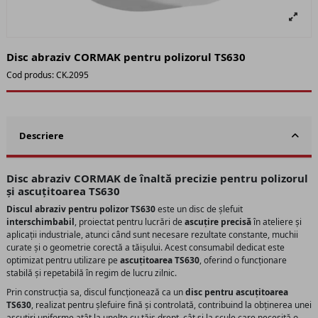
Disc abraziv CORMAK pentru polizorul TS630
Cod produs:
CK.2095
Descriere
Disc abraziv CORMAK de înaltă precizie pentru polizorul
și ascuțitoarea TS630
Discul abraziv pentru polizor TS630
este un disc de șlefuit
interschimbabil
, proiectat pentru lucrări de
ascuțire precisă
în ateliere și
aplicații industriale, atunci când sunt necesare rezultate constante, muchii
curate și o geometrie corectă a tăișului. Acest consumabil dedicat este
optimizat pentru utilizare pe
ascuțitoarea TS630
, oferind o funcționare
stabilă și repetabilă în regim de lucru zilnic.
Prin construcția sa, discul funcționează ca un
disc pentru ascuțitoarea
TS630
, realizat pentru șlefuire fină și controlată, contribuind la obținerea unei
ascuțiri uniforme atât la unelte cu tăiș drept, cât și la scule care necesită o