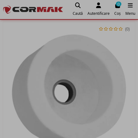
0
Caută
Autentificare
Coș
Menu
(0)