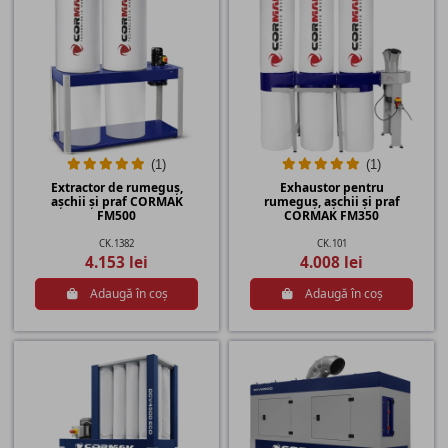
(1)
(1)
Extractor de rumeguș,
Exhaustor pentru
așchii și praf CORMAK
rumeguș, așchii și praf
FM500
CORMAK FM350
CK.1382
CK.101
4.153 lei
4.008 lei
Adaugă în coș
Adaugă în coș