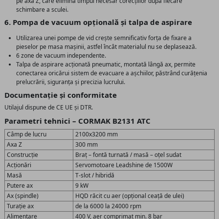
pe axa Z, care elimină timpul necesar corecțiilor după fiecare
schimbare a sculei.
6. Pompa de vacuum opțională și talpa de aspirare
Utilizarea unei pompe de vid crește semnificativ forța de fixare a
pieselor pe masa mașinii, astfel încât materialul nu se deplasează.
6 zone de vacuum independente.
Talpa de aspirare acționată pneumatic, montată lângă ax, permite
conectarea oricărui sistem de evacuare a așchiilor, păstrând curățenia
prelucrării, siguranța și precizia lucrului.
Documentație și conformitate
Utilajul dispune de CE UE și DTR.
Parametri tehnici – CORMAK B2131 ATC
Câmp de lucru
2100x3200 mm
Axa Z
300 mm
Construcție
Braț – fontă turnată / masă – oțel sudat
Acționări
Servomotoare Leadshine de 1500W
Masă
T-slot / hibridă
Putere ax
9 kW
Ax (spindle)
HQD răcit cu aer (opțional ceață de ulei)
Turație ax
de la 6000 la 24000 rpm
Alimentare
400 V, aer comprimat min. 8 bar