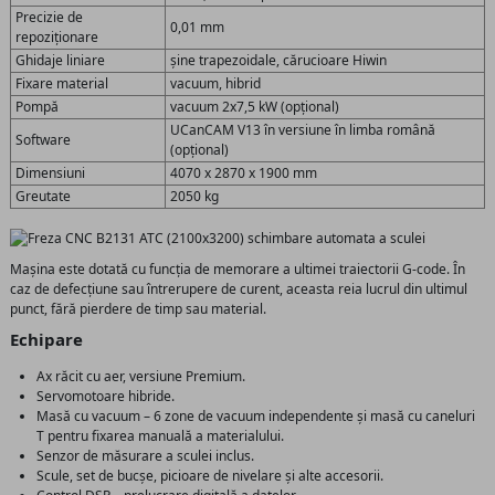
Precizie de
0,01 mm
repoziționare
Ghidaje liniare
șine trapezoidale, cărucioare Hiwin
Fixare material
vacuum, hibrid
Pompă
vacuum 2x7,5 kW (opțional)
UCanCAM V13 în versiune în limba română
Software
(opțional)
Dimensiuni
4070 x 2870 x 1900 mm
Greutate
2050 kg
Mașina este dotată cu funcția de memorare a ultimei traiectorii G-code. În
caz de defecțiune sau întrerupere de curent, aceasta reia lucrul din ultimul
punct, fără pierdere de timp sau material.
Echipare
Ax răcit cu aer, versiune Premium.
Servomotoare hibride.
Masă cu vacuum – 6 zone de vacuum independente și masă cu caneluri
T pentru fixarea manuală a materialului.
Senzor de măsurare a sculei inclus.
Scule, set de bucșe, picioare de nivelare și alte accesorii.