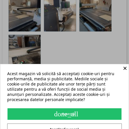
×
Acest magazin vă solicită să acceptați cookie-uri pentru
performanță, media și publicitate. Mediile sociale și
cookie-urile de publicitate ale unor terțe părți sunt
utilizate pentru a vă oferi funcții de social media și
anunțuri personalizate. Acceptați aceste cookie-uri și
procesarea datelor personale implicate?
Termeni și condiții
Harta site
done_all
Acceptă
S.C. ECHIPAMENTE ROMANIA s.r.l.
str. Grigore Ghica Voda nr. 3, Iași, cod postal 700503
+40 775 333 666