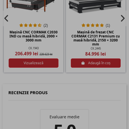
(2)
(1)
Mașină CNC CORMAK C2030
Mașină de frezat CNC
IND cu masă hibridă, 2000 ×
CORMAK C2131 Premium cu
3000 mm
masă hibridă, 2150 × 3200
mm
CK.1943
CK.2445
206.499 lei
84.996 lei
228.623 lei
Vizualizează
Adaugă în coș
RECENZIE PRODUS
Evaluare medie