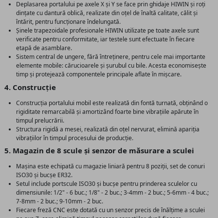
Deplasarea portalului pe axele X și Y se face prin ghidaje HIWIN și roți
dințate cu dantură oblică, realizate din oțel de înaltă calitate, călit și
întărit, pentru funcționare îndelungată.
Șinele trapezoidale profesionale HIWIN utilizate pe toate axele sunt
verificate pentru conformitate, iar testele sunt efectuate în fiecare
etapă de asamblare.
Sistem central de ungere, fără întreținere, pentru cele mai importante
elemente mobile: cărucioarele și șurubul cu bile. Acesta economisește
timp și protejează componentele principale aflate în mișcare.
4. Construcție
Construcția portalului mobil este realizată din fontă turnată, obținând o
rigiditate remarcabilă și amortizând foarte bine vibrațiile apărute în
timpul prelucrării.
Structura rigidă a mesei, realizată din oțel nervurat, elimină apariția
vibrațiilor în timpul procesului de producție.
5. Magazin de 8 scule și senzor de măsurare a sculei
Mașina este echipată cu magazie liniară pentru 8 poziții, set de conuri
ISO30 și bucșe ER32.
Setul include portscule ISO30 și bucșe pentru prinderea sculelor cu
dimensiunile: 1/2" - 6 buc.; 1/8" - 2 buc.; 3-4mm - 2 buc.; 5-6mm - 4 buc.;
7-8mm - 2 buc.; 9-10mm - 2 buc.
Fiecare freză CNC este dotată cu un senzor precis de înălțime a sculei