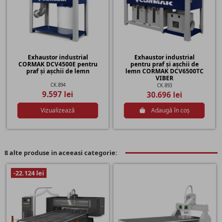
Exhaustor industrial
Exhaustor industrial
CORMAK DCV4500E pentru
pentru praf și așchii de
praf și așchii de lemn
lemn CORMAK DCV6500TC
VIBER
CK.894
CK.893
9.597 lei
30.696 lei
Vizualizează
Adaugă în coș
8 alte produse in aceeasi categorie:
-22.124 lei