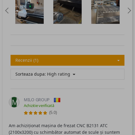
Recenzii (1)
Sorteaza dupa:
High rating
MILO GROUP
M
Achizitie verificată
(5.0)
Am achiziționat mașina de frezat CNC B2131 ATC
(2100x3200) cu schimbător automat de scule și suntem