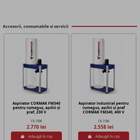
Accesorii, consumabile si servicii
Aspirator CORMAK FM340
Aspirator industrial pentru
pentru rumeguș, așchii și
rumeguș, așchii și praf
praf, 230 V
CORMAK FM340, 400 V
CK.1596
CK.1186
2.770 lei
2.558 lei
Adaugă în coș
Adaugă în coș