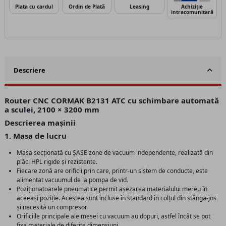
Plata cu cardul
Ordin de Plată
Leasing
Achiziție
intracomunitară
Descriere
Router CNC CORMAK B2131 ATC cu schimbare automată
a sculei, 2100 × 3200 mm
Descrierea mașinii
1. Masa de lucru
Masa secționată cu ȘASE zone de vacuum independente, realizată din
plăci HPL rigide și rezistente.
Fiecare zonă are orificii prin care, printr-un sistem de conducte, este
alimentat vacuumul de la pompa de vid.
Poziționatoarele pneumatice permit așezarea materialului mereu în
aceeași poziție. Acestea sunt incluse în standard în colțul din stânga-jos
și necesită un compresor.
Orificiile principale ale mesei cu vacuum au dopuri, astfel încât se pot
fixa materiale de diferite dimensiuni.