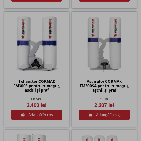
Exhaustor CORMAK
Aspirator CORMAK
FM300S pentru rumeguș,
FM300SA pentru rumeguș,
așchii și praf
așchii și praf
CK.1493
CK.100
2.493 lei
2.607 lei
Adaugă în coș
Adaugă în coș