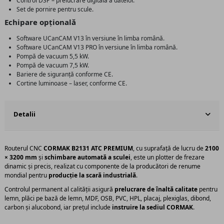
Control DSP – prelucrare digitală a datelor.
Set de pornire pentru scule.
Echipare opțională
Software UCanCAM V13 în versiune în limba română.
Software UCanCAM V13 PRO în versiune în limba română.
Pompă de vacuum 5,5 kW.
Pompă de vacuum 7,5 kW.
Bariere de siguranță conforme CE.
Cortine luminoase – laser, conforme CE.
Detalii
Routerul CNC
CORMAK B2131 ATC PREMIUM
, cu suprafață de lucru de
2100
× 3200 mm
și
schimbare automată a sculei
, este un plotter de frezare
dinamic și precis, realizat cu componente de la producători de renume
mondial pentru
producție la scară industrială
.
Controlul permanent al calității asigură
prelucrare de înaltă calitate
pentru
lemn, plăci pe bază de lemn, MDF, OSB, PVC, HPL, placaj, plexiglas, dibond,
carbon și alucobond, iar prețul include
instruire la sediul CORMAK
.