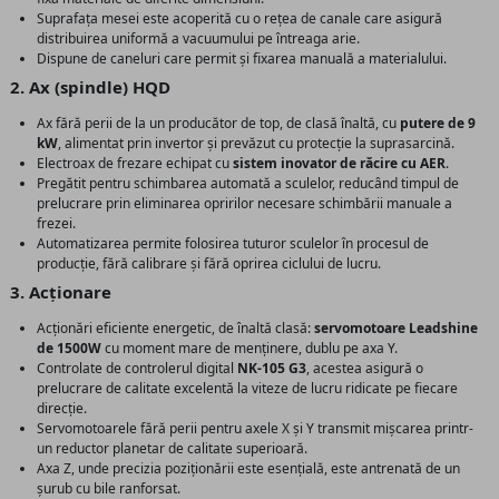
Suprafața mesei este acoperită cu o rețea de canale care asigură
distribuirea uniformă a vacuumului pe întreaga arie.
Dispune de caneluri care permit și fixarea manuală a materialului.
2. Ax (spindle) HQD
Ax fără perii de la un producător de top, de clasă înaltă, cu
putere de 9
kW
, alimentat prin invertor și prevăzut cu protecție la suprasarcină.
Electroax de frezare echipat cu
sistem inovator de răcire cu AER
.
Pregătit pentru schimbarea automată a sculelor, reducând timpul de
prelucrare prin eliminarea opririlor necesare schimbării manuale a
frezei.
Automatizarea permite folosirea tuturor sculelor în procesul de
producție, fără calibrare și fără oprirea ciclului de lucru.
3. Acționare
Acționări eficiente energetic, de înaltă clasă:
servomotoare Leadshine
de 1500W
cu moment mare de menținere, dublu pe axa Y.
Controlate de controlerul digital
NK-105 G3
, acestea asigură o
prelucrare de calitate excelentă la viteze de lucru ridicate pe fiecare
direcție.
Servomotoarele fără perii pentru axele X și Y transmit mișcarea printr-
un reductor planetar de calitate superioară.
Axa Z, unde precizia poziționării este esențială, este antrenată de un
șurub cu bile ranforsat.