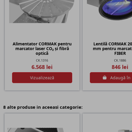
Alimentator CORMAK pentru
Lentilă CORMAK 20
marcator laser CO₂ și fibră
mm pentru marcato
optică
FIBER
CK.1316
CK.1886
6.568 lei
846 lei
Vizualizează
Adaugă în 
8 alte produse in aceeasi categorie: