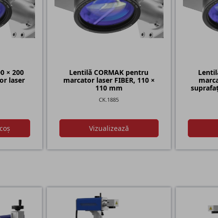
0 × 200
Lentilă CORMAK pentru
Lenti
r laser
marcator laser FIBER, 110 ×
marca
110 mm
suprafaț
CK.1885
coș
Vizualizează