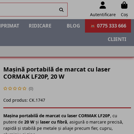
Autentificare
Coș
MPRIMAT
RIDICARE
BLOG
☎ 0775 333 666
CLIENTI
Mașină portabilă de marcat cu laser
CORMAK LF20P, 20 W
(0)
Cod produs:
CK.1747
Mașina portabilă de marcat cu laser CORMAK LF20P
, cu
putere de
20 W
și
laser cu fibră
, asigură o marcare precisă,
rapidă și stabilă pe metale și aliaje precum fier, cupru,