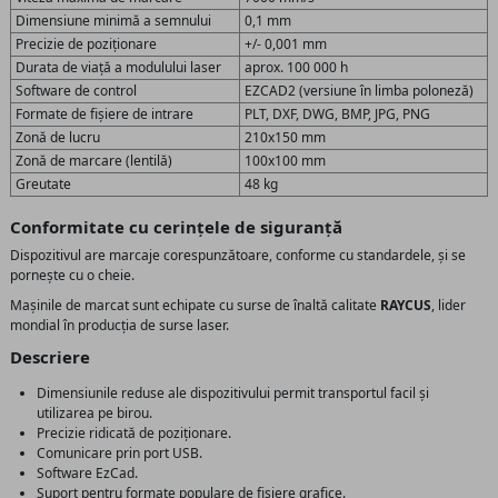
Dimensiune minimă a semnului
0,1 mm
Precizie de poziționare
+/- 0,001 mm
Durata de viață a modulului laser
aprox. 100 000 h
Software de control
EZCAD2 (versiune în limba poloneză)
Formate de fișiere de intrare
PLT, DXF, DWG, BMP, JPG, PNG
Zonă de lucru
210x150 mm
Zonă de marcare (lentilă)
100x100 mm
Greutate
48 kg
Conformitate cu cerințele de siguranță
Dispozitivul are marcaje corespunzătoare, conforme cu standardele, și se
pornește cu o cheie.
Mașinile de marcat sunt echipate cu surse de înaltă calitate
RAYCUS
, lider
mondial în producția de surse laser.
Descriere
Dimensiunile reduse ale dispozitivului permit transportul facil și
utilizarea pe birou.
Precizie ridicată de poziționare.
Comunicare prin port USB.
Software EzCad.
Suport pentru formate populare de fișiere grafice.