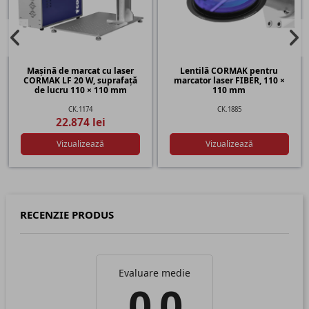
Mașină de marcat cu laser
Lentilă CORMAK pentru
CORMAK LF 20 W, suprafață
marcator laser FIBER, 110 ×
de lucru 110 × 110 mm
110 mm
CK.1174
CK.1885
22.874 lei
Vizualizează
Vizualizează
RECENZIE PRODUS
Evaluare medie
0.0