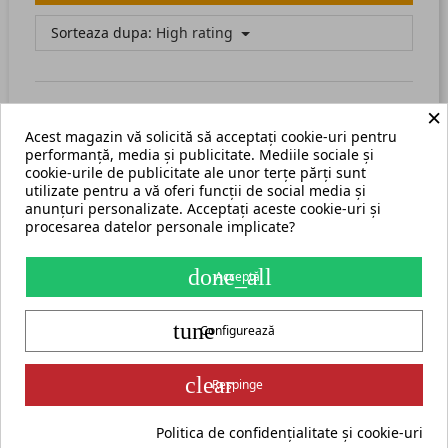
Sorteaza dupa:
High rating
×
Acest magazin vă solicită să acceptați cookie-uri pentru
There are no available reviews.
Scrie recenzia ta.
performanță, media și publicitate. Mediile sociale și
cookie-urile de publicitate ale unor terțe părți sunt
utilizate pentru a vă oferi funcții de social media și
anunțuri personalizate. Acceptați aceste cookie-uri și
procesarea datelor personale implicate?
Termeni și condiții
Harta site
done_all
Acceptă
S.C. ECHIPAMENTE ROMANIA s.r.l.
tune
str. Grigore Ghica Voda nr. 3, Iași, cod postal 700503
+40 775 333 666
Configurează
contact@cormak.ro
+40 775 333 666
✆
Contact
group_work
Partener oficial exclusiv al producătorului CORMAK Jerzy Zalewski
clear
Respinge
pentru piața din România.
Politica de confidențialitate și cookie-uri