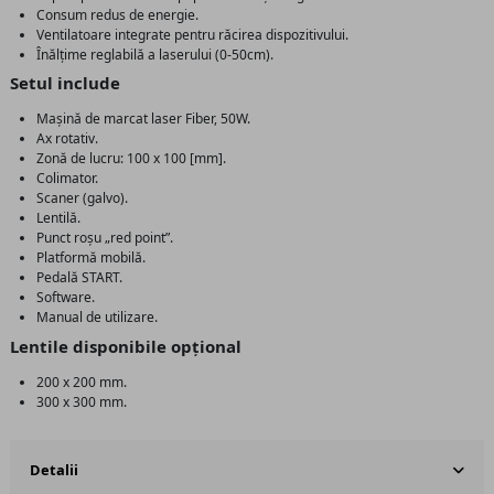
Consum redus de energie.
Ventilatoare integrate pentru răcirea dispozitivului.
Înălțime reglabilă a laserului (0-50cm).
Setul include
Mașină de marcat laser Fiber, 50W.
Ax rotativ.
Zonă de lucru: 100 x 100 [mm].
Colimator.
Scaner (galvo).
Lentilă.
Punct roșu „red point”.
Platformă mobilă.
Pedală START.
Software.
Manual de utilizare.
Lentile disponibile opțional
200 x 200 mm.
300 x 300 mm.
Detalii