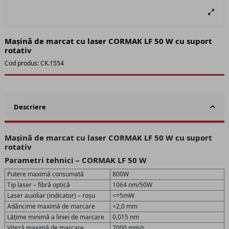
Mașină de marcat cu laser CORMAK LF 50 W cu suport
rotativ
Cod produs:
CK.1554
Descriere
Mașină de marcat cu laser CORMAK LF 50 W cu suport
rotativ
Parametri tehnici – CORMAK LF 50 W
Putere maximă consumată
800W
Tip laser – fibră optică
1064 nm/50W
Laser auxiliar (indicator) – roșu
<=5mW
Adâncime maximă de marcare
<2,0 mm
Lățime minimă a liniei de marcare
0,015 nm
Viteză maximă de marcare
7000 mm/s