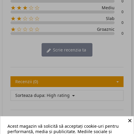
0
★★★☆☆
Mediu
0
★★☆☆☆
Slab
0
★☆☆☆☆
Groaznic
0
Scrie recenzia ta
Recenzii (0)
Sorteaza dupa:
High rating
×
Acest magazin vă solicită să acceptați cookie-uri pentru
There are no available reviews.
Scrie recenzia ta.
performanță, media și publicitate. Mediile sociale și