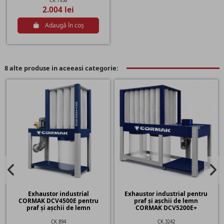
CK.1938
2.004 lei
Adaugă în coș
8 alte produse in aceeasi categorie:
Exhaustor industrial
Exhaustor industrial pentru
CORMAK DCV4500E pentru
praf și așchii de lemn
praf și așchii de lemn
CORMAK DCV5200E+
CK.894
CK.3242