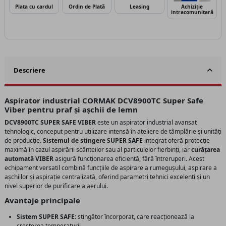
Plata cu cardul
Ordin de Plată
Leasing
Achiziție
intracomunitară
Descriere
Aspirator industrial CORMAK DCV8900TC Super Safe
Viber pentru praf și așchii de lemn
DCV8900TC SUPER SAFE VIBER
este un aspirator industrial avansat
tehnologic, conceput pentru utilizare intensă în ateliere de tâmplărie și unități
de producție.
Sistemul de stingere SUPER SAFE
integrat oferă protecție
maximă în cazul aspirării scânteilor sau al particulelor fierbinți, iar
curățarea
automată VIBER
asigură funcționarea eficientă, fără întreruperi. Acest
echipament versatil combină funcțiile de aspirare a rumegușului, aspirare a
așchiilor și aspirație centralizată, oferind parametri tehnici excelenți și un
nivel superior de purificare a aerului.
Avantaje principale
Sistem SUPER SAFE:
stingător încorporat, care reacționează la
creșterea temperaturii.