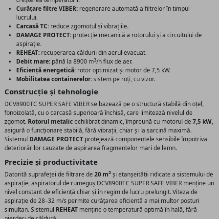
Curățare filtre VIBER:
regenerare automată a filtrelor în timpul
lucrului.
Carcasă TC:
reduce zgomotul și vibrațiile.
DAMAGE PROTECT:
protecție mecanică a rotorului și a circuitului de
aspirație.
REHEAT:
recuperarea căldurii din aerul evacuat.
3
Debit mare:
până la 8900 m
/h flux de aer.
Eficiență energetică:
rotor optimizat și motor de 7,5 kW.
Mobilitatea containerelor:
sistem pe roți, cu vizor.
Construcție și tehnologie
DCV8900TC SUPER SAFE VIBER se bazează pe o structură stabilă din oțel,
fonoizolată, cu o carcasă superioară închisă, care limitează nivelul de
zgomot.
Rotorul metalic
echilibrat dinamic, împreună cu motorul de
7,5 kW
,
asigură o funcționare stabilă, fără vibrații, chiar și la sarcină maximă.
Sistemul
DAMAGE PROTECT
protejează componentele sensibile împotriva
deteriorărilor cauzate de aspirarea fragmentelor mari de lemn.
Precizie și productivitate
2
Datorită suprafeței de filtrare de
20 m
și etanșeității ridicate a sistemului de
aspirație, aspiratorul de rumeguș DCV8900TC SUPER SAFE VIBER menține un
nivel constant de eficiență chiar și în regim de lucru prelungit. Viteza de
aspirație de 28–32 m/s permite curățarea eficientă a mai multor posturi
simultan. Sistemul
REHEAT
menține o temperatură optimă în hală, fără
pierderi de căldură.