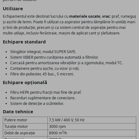
Utilizare
Echipamentul este destinat lucrului cu
materiale uscate, vrac
: praf, rumeguș
și așchii de lemn. Poate fi utilizat ca aspirator pentru tâmplărie în unități mari
și linii de producție, precum și ca sistem central de aspirație pentru mai
multe utilaje, inclusiv ferăstraie, mașini de aplicat cant și șlefuitoare.
Echipare standard
Stingător integrat, modul SUPER SAFE.
Sistem VIBER pentru curățarea automată a filtrelor.
Carcasă pentru amortizarea vibrațiilor și a zgomotului, modul TC.
Containere pentru așchii, cu vizor și roți.
Filtre din poliester, 45 buc., 5 microni.
Echipare opțională
Filtru HEPA pentru fracții mai fine de praf.
Racorduri suplimentare de conectare.
Sistem de detecție a scânteilor.
Date tehnice
Putere motor
7,5 kW / 400 V, 50 Hz
Turație motor
3000 rpm
3
Debit de aspirație
8900 m
/h