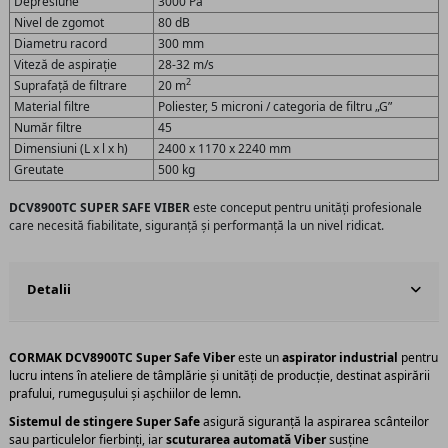
Depresiune
3000 Pa
Nivel de zgomot
80 dB
Diametru racord
300 mm
Viteză de aspirație
28-32 m/s
2
Suprafață de filtrare
20 m
Material filtre
Poliester, 5 microni / categoria de filtru „G”
Număr filtre
45
Dimensiuni (L x l x h)
2400 x 1170 x 2240 mm
Greutate
500 kg
DCV8900TC SUPER SAFE VIBER
este conceput pentru unități profesionale
care necesită fiabilitate, siguranță și performanță la un nivel ridicat.
Detalii
CORMAK DCV8900TC Super Safe Viber
este un
aspirator industrial
pentru
lucru intens în ateliere de tâmplărie și unități de producție, destinat aspirării
prafului, rumegușului și așchiilor de lemn.
Sistemul de stingere Super Safe
asigură siguranță la aspirarea scânteilor
sau particulelor fierbinți, iar
scuturarea automată Viber
susține