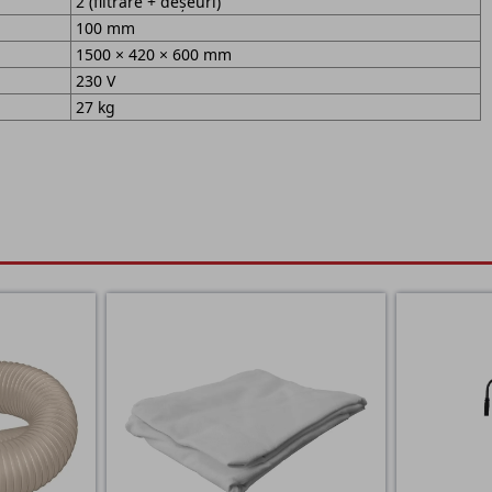
2 (filtrare + deșeuri)
100 mm
1500 × 420 × 600 mm
230 V
27 kg