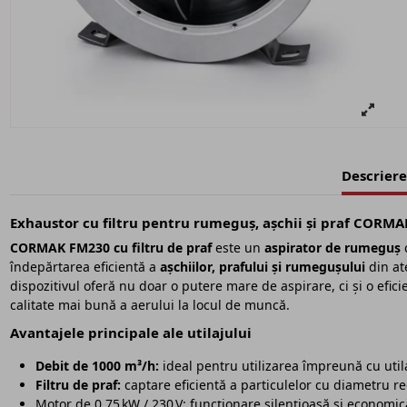
Descriere
Exhaustor cu filtru pentru rumeguș, așchii și praf CORM
CORMAK FM230 cu filtru de praf
este un
aspirator de rumeguș
c
îndepărtarea eficientă a
așchiilor, prafului și rumegușului
din ate
dispozitivul oferă nu doar o putere mare de aspirare, ci și o efici
calitate mai bună a aerului la locul de muncă.
Avantajele principale ale utilajului
Debit de 1000 m³/h:
ideal pentru utilizarea împreună cu util
Filtru de praf:
captare eficientă a particulelor cu diametru redu
Motor de 0,75 kW / 230 V: funcționare silențioasă și economică,