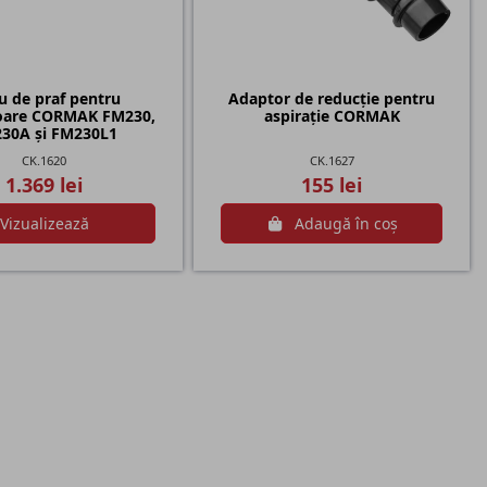
ru de praf pentru
Adaptor de reducție pentru
oare CORMAK FM230,
aspirație CORMAK
30A și FM230L1
CK.1620
CK.1627
1.369 lei
155 lei
Vizualizează
Adaugă în coș