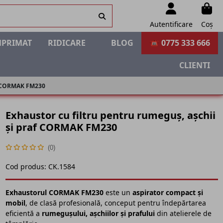
Autentificare
Coș
MPRIMAT
RIDICARE
BLOG
☎ 0775 333 666
CLIENTI
af CORMAK FM230
Exhaustor cu filtru pentru rumeguș, așchii
și praf CORMAK FM230
(0)
Cod produs:
CK.1584
Exhaustorul CORMAK FM230
este un
aspirator compact și
mobil
, de clasă profesională, conceput pentru îndepărtarea
eficientă a
rumegușului, așchiilor și prafului
din atelierele de