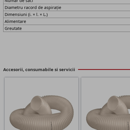
Număr de saci
Diametru racord de aspirație
Dimensiuni (i. × l. × L.)
Alimentare
Greutate
Accesorii, consumabile si servicii