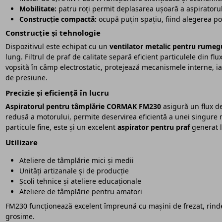
Mobilitate:
patru roți permit deplasarea ușoară a aspiratorului
Construcție compactă:
ocupă puțin spațiu, fiind alegerea pot
Construcție și tehnologie
Dispozitivul este echipat cu un
ventilator metalic pentru rumeg
lung. Filtrul de praf de calitate separă eficient particulele din f
vopsită în câmp electrostatic, protejează mecanismele interne, ia
de presiune.
Precizie și eficiență în lucru
Aspiratorul pentru tâmplărie CORMAK FM230
asigură un flux de
redusă a motorului, permite deservirea eficientă a unei singure ma
particule fine, este și un excelent
aspirator pentru praf
generat l
Utilizare
Ateliere de tâmplărie mici și medii
Unități artizanale și de producție
Școli tehnice și ateliere educaționale
Ateliere de tâmplărie pentru amatori
FM230 funcționează excelent împreună cu mașini de frezat, rindel
grosime.