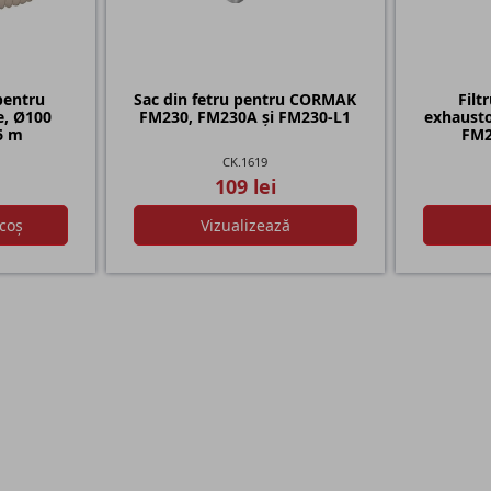
pentru
Sac din fetru pentru CORMAK
Filt
re, Ø100
FM230, FM230A și FM230-L1
exhaust
6 m
FM2
CK.1619
109 lei
coș
Vizualizează