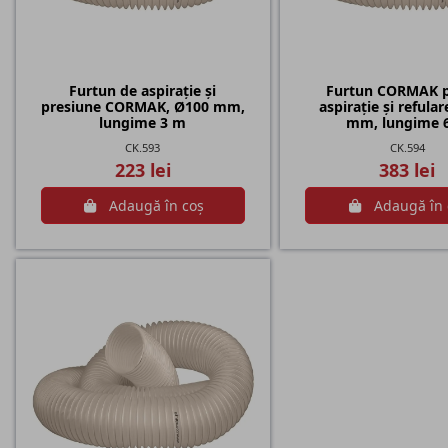
Furtun de aspirație și
Furtun CORMAK 
presiune CORMAK, Ø100 mm,
aspirație și refula
lungime 3 m
mm, lungime 
CK.593
CK.594
223 lei
383 lei
Adaugă în coș
Adaugă în 