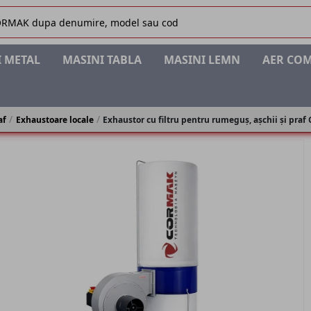
 METAL
MASINI TABLA
MASINI LEMN
AER CO
af
Exhaustoare locale
Exhaustor cu filtru pentru rumeguș, așchii și pr