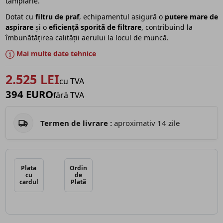
tâmplărie.
Dotat cu
filtru de praf
, echipamentul asigură o
putere mare de
aspirare
și o
eficiență sporită de filtrare
, contribuind la
îmbunătățirea calității aerului la locul de muncă.
Mai multe date tehnice
2.525 LEI
cu TVA
394 EURO
fără TVA
Termen de livrare :
aproximativ 14 zile
Plata
Ordin
cu
de
cardul
Plată