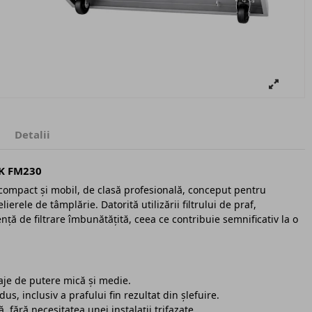
Detalii
AK FM230
ompact și mobil, de clasă profesională, conceput pentru
lierele de tâmplărie. Datorită utilizării filtrului de praf,
ență de filtrare îmbunătățită, ceea ce contribuie semnificativ la o
aje de putere mică și medie.
s, inclusiv a prafului fin rezultat din șlefuire.
 fără necesitatea unei instalații trifazate.