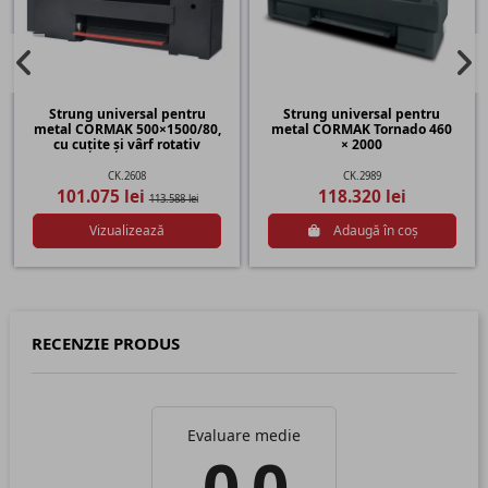
Strung universal pentru
Strung universal pentru
metal CORMAK 500×1500/80,
metal CORMAK Tornado 460
cu cuțite și vârf rotativ
× 2000
CK.2608
CK.2989
101.075 lei
118.320 lei
113.588 lei
Vizualizează
Adaugă în coș
RECENZIE PRODUS
Evaluare medie
0.0