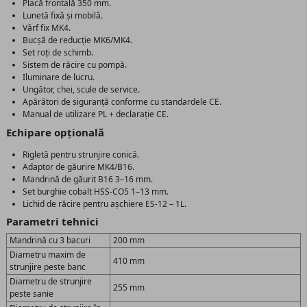
Placă frontală 350 mm.
Lunetă fixă și mobilă.
Vârf fix MK4.
Bucșă de reducție MK6/MK4.
Set roți de schimb.
Sistem de răcire cu pompă.
Iluminare de lucru.
Ungător, chei, scule de service.
Apărători de siguranță conforme cu standardele CE.
Manual de utilizare PL + declarație CE.
Echipare opțională
Rigletă pentru strunjire conică.
Adaptor de găurire MK4/B16.
Mandrină de găurit B16 3–16 mm.
Set burghie cobalt HSS-CO5 1–13 mm.
Lichid de răcire pentru așchiere ES-12 – 1L.
Parametri tehnici
Mandrină cu 3 bacuri
200 mm
Diametru maxim de
410 mm
strunjire peste banc
Diametru de strunjire
255 mm
peste sanie