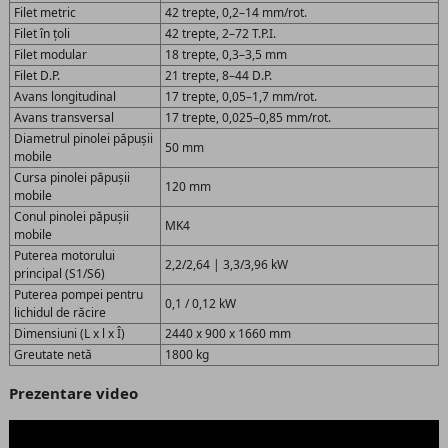
Filet metric
42 trepte, 0,2–14 mm/rot.
Filet în țoli
42 trepte, 2–72 T.P.I.
Filet modular
18 trepte, 0,3–3,5 mm
Filet D.P.
21 trepte, 8–44 D.P.
Avans longitudinal
17 trepte, 0,05–1,7 mm/rot.
Avans transversal
17 trepte, 0,025–0,85 mm/rot.
Diametrul pinolei păpușii
50 mm
mobile
Cursa pinolei păpușii
120 mm
mobile
Conul pinolei păpușii
MK4
mobile
Puterea motorului
2,2/2,64 | 3,3/3,96 kW
principal (S1/S6)
Puterea pompei pentru
0,1 / 0,12 kW
lichidul de răcire
Dimensiuni (L x l x Î)
2440 x 900 x 1660 mm
Greutate netă
1800 kg
Prezentare video