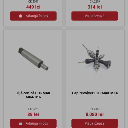
CK.2041
CK.2219
449 lei
314 lei
Adaugă în coș
Vizualizează
Tijă conică CORMAK
Cap revolver CORMAK MK4
MK4/B16
CK.2223
CK.2441
89 lei
8.080 lei
Adaugă în coș
Vizualizează