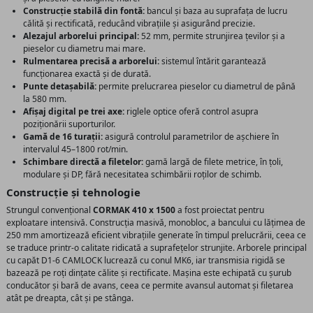
Construcție stabilă din fontă:
bancul și baza au suprafața de lucru
călită și rectificată, reducând vibrațiile și asigurând precizie.
Alezajul arborelui principal:
52 mm, permite strunjirea țevilor și a
pieselor cu diametru mai mare.
Rulmentarea precisă a arborelui:
sistemul întărit garantează
funcționarea exactă și de durată.
Punte detașabilă:
permite prelucrarea pieselor cu diametrul de până
la 580 mm.
Afișaj digital pe trei axe:
riglele optice oferă control asupra
poziționării suporturilor.
Gamă de 16 turații:
asigură controlul parametrilor de așchiere în
intervalul 45–1800 rot/min.
Schimbare directă a filetelor:
gamă largă de filete metrice, în țoli,
modulare și DP, fără necesitatea schimbării roților de schimb.
Construcție și tehnologie
Strungul convențional
CORMAK 410 x 1500
a fost proiectat pentru
exploatare intensivă. Construcția masivă, monobloc, a bancului cu lățimea de
250 mm amortizează eficient vibrațiile generate în timpul prelucrării, ceea ce
se traduce printr-o calitate ridicată a suprafețelor strunjite. Arborele principal
cu capăt D1-6 CAMLOCK lucrează cu conul MK6, iar transmisia rigidă se
bazează pe roți dințate călite și rectificate. Mașina este echipată cu șurub
conducător și bară de avans, ceea ce permite avansul automat și filetarea
atât pe dreapta, cât și pe stânga.