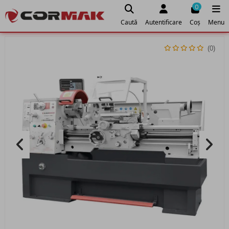
0
Caută
Autentificare
Coș
Menu
(0)