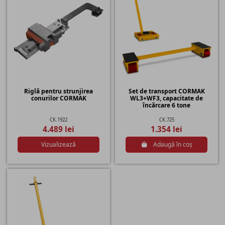
Riglă pentru strunjirea
Set de transport CORMAK
conurilor CORMAK
WL3+WF3, capacitate de
încărcare 6 tone
CK.1922
CK.725
4.489 lei
1.354 lei
Vizualizează
Adaugă în coș