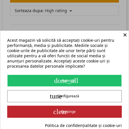
Sorteaza dupa:
High rating
×
Acest magazin vă solicită să acceptați cookie-uri pentru
There are no available reviews.
Scrie recenzia ta.
performanță, media și publicitate. Mediile sociale și
cookie-urile de publicitate ale unor terțe părți sunt
utilizate pentru a vă oferi funcții de social media și
anunțuri personalizate. Acceptați aceste cookie-uri și
procesarea datelor personale implicate?
Termeni și condiții
Harta site
done_all
Acceptă
S.C. ECHIPAMENTE ROMANIA s.r.l.
tune
str. Grigore Ghica Voda nr. 3, Iași, cod postal 700503
+40 775 333 666
Configurează
contact@cormak.ro
+40 775 333 666
✆
Contact
group_work
Partener oficial exclusiv al producătorului CORMAK Jerzy Zalewski
clear
Respinge
pentru piața din România.
ADAUGĂ ÎN COȘ
Politica de confidențialitate și cookie-uri