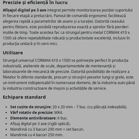
Precizie și eficiență în lucru
Afișajul digital pe 3 axe
integrat permite monitorizarea poziției suportului
în fiecare etapă a prelucrării. Panoul de comandă ergonomic facilitează
alegerea rapidă a parametrilor de avans și a turației. Datorită ceasului
pentru filetare, este posibilă reproducerea exactă a spirelor fără pierderi
inutile de timp. Toate acestea fac ca strungul pentru metal CORMAK 410 x
1500 să ofere repetabilitate ridicată și productivitate excelentă, inclusiv în
producția unitară și în serii mici.
Utilizare
Strungul universal CORMAK 410 x 1500 se potrivește perfect în producția
industrială, atelierele de scule, departamentele de mentenanță și
laboratoarele de mecanică de precizie. Datorită posibilității de realizare a
filetelor în diferite standarde, precum și strunjirii pieselor lungi și grele, este
un instrument indispensabil în numeroase domenii, de la industria auto până
la industria constructoare de mașini și activitățile de service.
Echipare standard
Set cuțite de strunjire:
20 x 20 mm – 7 buc. (cu plăcuță indexabilă).
Vârf rotativ de precizie:
MK4.
Elemente antivibratoare:
6 buc.
Afișaj digital pe 3 axe (riglă optică).
Mandrină cu 3 bacuri 200 mm + set bacuri.
Mandrină cu 4 bacuri 250 mm.