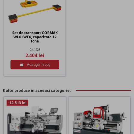
Set de transport CORMAK
WL6+WF6, capacitate 12
tone
CK.1228
2.404 lei
Adaugă în coș
8 alte produse in aceeasi categorie:
-12.513 lei