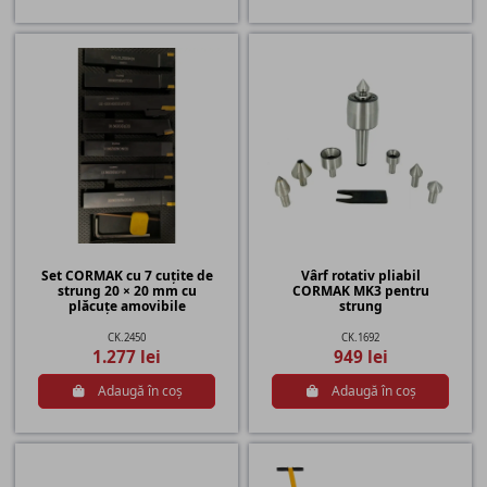
Set CORMAK cu 7 cuțite de
Vârf rotativ pliabil
strung 20 × 20 mm cu
CORMAK MK3 pentru
plăcuțe amovibile
strung
CK.2450
CK.1692
1.277 lei
949 lei
Adaugă în coș
Adaugă în coș