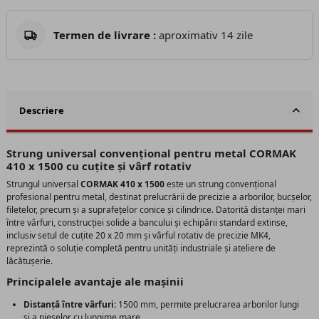
Termen de livrare :
aproximativ 14 zile
Descriere
Strung universal convențional pentru metal CORMAK
410 x 1500 cu cuțite și vârf rotativ
Strungul universal
CORMAK 410 x 1500
este un strung convențional
profesional pentru metal, destinat prelucrării de precizie a arborilor, bucșelor,
filetelor, precum și a suprafețelor conice și cilindrice. Datorită distanței mari
între vârfuri, construcției solide a bancului și echipării standard extinse,
inclusiv setul de cuțite 20 x 20 mm și vârful rotativ de precizie MK4,
reprezintă o soluție completă pentru unități industriale și ateliere de
lăcătușerie.
Principalele avantaje ale mașinii
Distanță între vârfuri:
1500 mm, permite prelucrarea arborilor lungi
și a pieselor cu lungime mare.