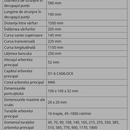
Diametru de strunjire în
580 mm
decupajul punții
Lungime de strunjire în
190 mm
decupajul punții
Distanța între vârfuri
1500 mm
Înălțimea vârfurilor
205 mm
Cursa saniei superioare
145 mm
Cursa transversală
225 mm
Cursa longitudinală
1150 mm
Lățimea bancului
250 mm
Alezajul arborelui
52 mm
principal
Capătul arborelui
D1-6 CAMLOCK
principal
Conul arborelui principal
MK6
Dimensiunile
100 x 100 x 32 mm
portcuțitului
Dimensiunile maxime ale
20 x 20 mm
sculei
Turațiile arborelui
16 trepte, 45–1800 rot/min
principal
Domeniul turațiilor
45, 70, 90, 108, 140, 165, 215, 255, 330, 385,
arborelui principal
510, 585, 770, 900, 1170, 1800