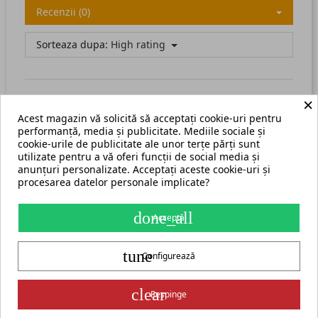
Recenzii (0)
Sorteaza dupa:
High rating
×
Acest magazin vă solicită să acceptați cookie-uri pentru
There are no available reviews.
Scrie recenzia ta.
performanță, media și publicitate. Mediile sociale și
cookie-urile de publicitate ale unor terțe părți sunt
utilizate pentru a vă oferi funcții de social media și
anunțuri personalizate. Acceptați aceste cookie-uri și
procesarea datelor personale implicate?
Termeni și condiții
Harta site
done_all
Acceptă
S.C. ECHIPAMENTE ROMANIA s.r.l.
tune
str. Grigore Ghica Voda nr. 3, Iași, cod postal 700503
+40 775 333 666
Configurează
contact@cormak.ro
+40 775 333 666
✆
Contact
group_work
Partener oficial exclusiv al producătorului CORMAK Jerzy Zalewski
clear
Respinge
pentru piața din România.