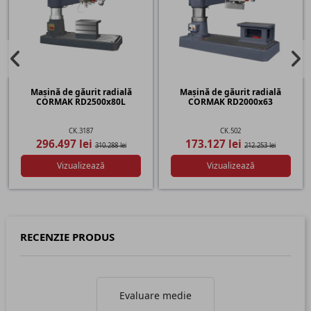
Mașină de găurit radială
Mașină de găurit radială
CORMAK RD2500x80L
CORMAK RD2000x63
CK.3187
CK.502
296.497 lei
173.127 lei
310.288 lei
212.253 lei
Vizualizează
Vizualizează
RECENZIE PRODUS
Evaluare medie