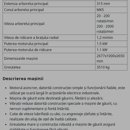
Extensia arborelui principal
315 mm
Conul arborelui principal
MK5
20 - 200
rotații/min
Viteza arborelui principal
200 - 2000
rotații/min
Viteza de ridicare a brațului radial
1,2 m/min
Puterea motorului principal
1.5 kW
Puterea motorului de ridicare
1.1 kW
2677x1000x2650
Dimensiunile mașinii
mm
Greutatea
3510 kg
Descrierea mașinii
Motorul asincron, datorită construcției simple și funcționării fiabile, este
utilizat pe scară largă în acționările electrice industriale.
Mașina de găurit este destinată găuririi, filetării și alezării.
Vibrații reduse datorită construcției speciale a mașinii de găurit, cu
nervuri suplimentare și fontă întărită.
Cutie de viteze lubrifiată cu ulei, cu angrenaje șlefuite și întărite,
realizate din aliaj de oțel de înaltă calitate.
Greutatea mare și construcția robustă a mașinii de găurit asigură
stabilitate și funcționare fără vibrații.