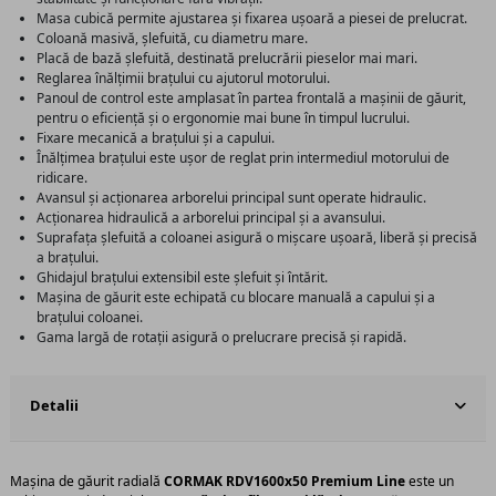
Masa cubică permite ajustarea și fixarea ușoară a piesei de prelucrat.
Coloană masivă, șlefuită, cu diametru mare.
Placă de bază șlefuită, destinată prelucrării pieselor mai mari.
Reglarea înălțimii brațului cu ajutorul motorului.
Panoul de control este amplasat în partea frontală a mașinii de găurit,
pentru o eficiență și o ergonomie mai bune în timpul lucrului.
Fixare mecanică a brațului și a capului.
Înălțimea brațului este ușor de reglat prin intermediul motorului de
ridicare.
Avansul și acționarea arborelui principal sunt operate hidraulic.
Acționarea hidraulică a arborelui principal și a avansului.
Suprafața șlefuită a coloanei asigură o mișcare ușoară, liberă și precisă
a brațului.
Ghidajul brațului extensibil este șlefuit și întărit.
Mașina de găurit este echipată cu blocare manuală a capului și a
brațului coloanei.
Gama largă de rotații asigură o prelucrare precisă și rapidă.
Detalii
Mașina de găurit radială
CORMAK RDV1600x50 Premium Line
este un