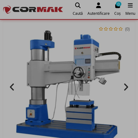
0
Caută
Autentificare
Coș
Menu
(0)