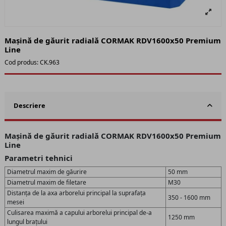
Mașină de găurit radială CORMAK RDV1600x50 Premium
Line
Cod produs:
CK.963
Descriere
Mașină de găurit radială CORMAK RDV1600x50 Premium
Line
Parametri tehnici
Diametrul maxim de găurire
50 mm
Diametrul maxim de filetare
M30
Distanța de la axa arborelui principal la suprafața
350 - 1600 mm
mesei
Culisarea maximă a capului arborelui principal de-a
1250 mm
lungul brațului