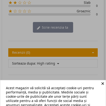
★★☆☆☆
Slab
0
★☆☆☆☆
Groaznic
0
Scrie recenzia ta
Recenzii (0)
Sorteaza dupa:
High rating
×
Acest magazin vă solicită să acceptați cookie-uri pentru
There are no available reviews.
Scrie recenzia ta.
performanță, media și publicitate. Mediile sociale și
cookie-urile de publicitate ale unor terțe părți sunt
utilizate pentru a vă oferi funcții de social media și
anunțuri personalizate. Acceptați aceste cookie-uri și