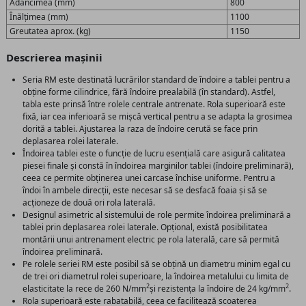
Adâncimea (mm)
800
Înălțimea (mm)
1100
Greutatea aprox. (kg)
1150
Descrierea mașinii
Seria RM este destinată lucrărilor standard de îndoire a tablei pentru a
obține forme cilindrice, fără îndoire prealabilă (în standard). Astfel,
tabla este prinsă între rolele centrale antrenate. Rola superioară este
fixă, iar cea inferioară se mișcă vertical pentru a se adapta la grosimea
dorită a tablei. Ajustarea la raza de îndoire cerută se face prin
deplasarea rolei laterale.
Îndoirea tablei este o funcție de lucru esențială care asigură calitatea
piesei finale și constă în îndoirea marginilor tablei (îndoire preliminară),
ceea ce permite obținerea unei carcase închise uniforme. Pentru a
îndoi în ambele direcții, este necesar să se desfacă foaia și să se
acționeze de două ori rola laterală.
Designul asimetric al sistemului de role permite îndoirea preliminară a
tablei prin deplasarea rolei laterale. Opțional, există posibilitatea
montării unui antrenament electric pe rola laterală, care să permită
îndoirea preliminară.
Pe rolele seriei RM este posibil să se obțină un diametru minim egal cu
de trei ori diametrul rolei superioare, la îndoirea metalului cu limita de
2
2
elasticitate la rece de 260 N/mm
și rezistența la îndoire de 24 kg/mm
.
Rola superioară este rabatabilă, ceea ce facilitează scoaterea