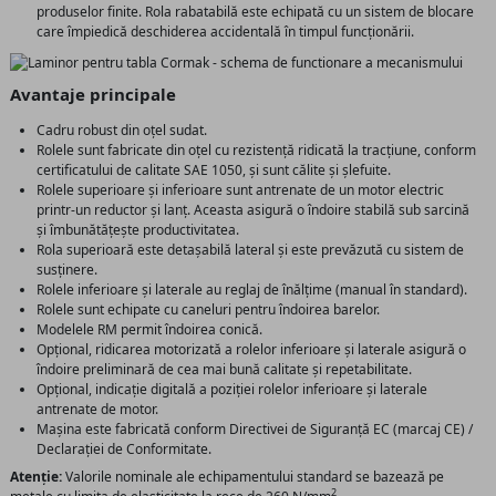
produselor finite. Rola rabatabilă este echipată cu un sistem de blocare
care împiedică deschiderea accidentală în timpul funcționării.
Avantaje principale
Cadru robust din oțel sudat.
Rolele sunt fabricate din oțel cu rezistență ridicată la tracțiune, conform
certificatului de calitate SAE 1050, și sunt călite și șlefuite.
Rolele superioare și inferioare sunt antrenate de un motor electric
printr-un reductor și lanț. Aceasta asigură o îndoire stabilă sub sarcină
și îmbunătățește productivitatea.
Rola superioară este detașabilă lateral și este prevăzută cu sistem de
susținere.
Rolele inferioare și laterale au reglaj de înălțime (manual în standard).
Rolele sunt echipate cu caneluri pentru îndoirea barelor.
Modelele RM permit îndoirea conică.
Opțional, ridicarea motorizată a rolelor inferioare și laterale asigură o
îndoire preliminară de cea mai bună calitate și repetabilitate.
Opțional, indicație digitală a poziției rolelor inferioare și laterale
antrenate de motor.
Mașina este fabricată conform Directivei de Siguranță EC (marcaj CE) /
Declarației de Conformitate.
Atenție:
Valorile nominale ale echipamentului standard se bazează pe
2