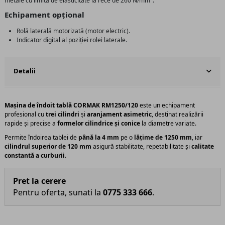
metale cu limita de elasticitate la rece de 260 N/mm
.
Echipament opțional
Rolă laterală motorizată (motor electric).
Indicator digital al poziției rolei laterale.
Detalii
Mașina de îndoit tablă CORMAK RM1250/120
este un echipament
profesional cu
trei cilindri
și
aranjament asimetric
, destinat realizării
rapide și precise a
formelor cilindrice și conice
la diametre variate.
Permite îndoirea tablei de
până la 4 mm
pe o
lățime de 1250 mm
, iar
cilindrul superior de 120 mm
asigură stabilitate, repetabilitate și
calitate
constantă a curburii
.
Pret la cerere
Pentru oferta, sunati la
0775 333 666
.