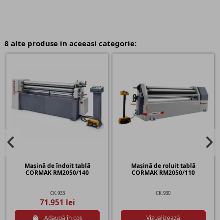
8 alte produse in aceeasi categorie:
Mașină de îndoit tablă
Mașină de roluit tablă
CORMAK RM2050/140
CORMAK RM2050/110
CK.933
CK.930
71.951 lei
Adaugă în coș
Vizualizează