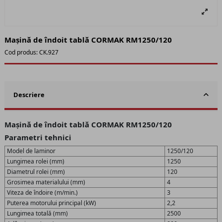
Mașină de îndoit tablă CORMAK RM1250/120
Cod produs:
CK.927
Descriere
Mașină de îndoit tablă CORMAK RM1250/120
Parametri tehnici
Model de laminor
1250/120
Lungimea rolei (mm)
1250
Diametrul rolei (mm)
120
Grosimea materialului (mm)
4
Viteza de îndoire (m/min.)
3
Puterea motorului principal (kW)
2,2
Lungimea totală (mm)
2500