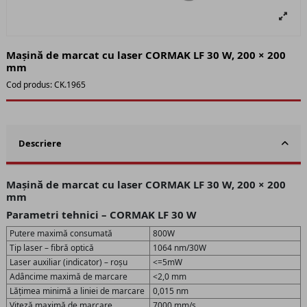
Mașină de marcat cu laser CORMAK LF 30 W, 200 × 200
mm
Cod produs:
CK.1965
Descriere
Mașină de marcat cu laser CORMAK LF 30 W, 200 × 200
mm
Parametri tehnici – CORMAK LF 30 W
Putere maximă consumată
800W
Tip laser – fibră optică
1064 nm/30W
Laser auxiliar (indicator) – roșu
<=5mW
Adâncime maximă de marcare
<2,0 mm
Lățimea minimă a liniei de marcare
0,015 nm
Viteză maximă de marcare
7000 mm/s