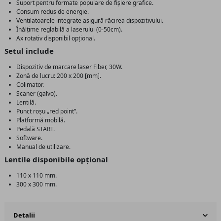
Suport pentru formate populare de fișiere grafice.
Consum redus de energie.
Ventilatoarele integrate asigură răcirea dispozitivului.
Înălțime reglabilă a laserului (0-50cm).
Ax rotativ disponibil opțional.
Setul include
Dispozitiv de marcare laser Fiber, 30W.
Zonă de lucru: 200 x 200 [mm].
Colimator.
Scaner (galvo).
Lentilă.
Punct roșu „red point”.
Platformă mobilă.
Pedală START.
Software.
Manual de utilizare.
Lentile disponibile opțional
110 x 110 mm.
300 x 300 mm.
Detalii