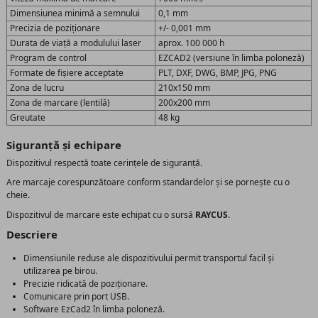
Dimensiunea minimă a semnului
0,1 mm
Precizia de poziționare
+/- 0,001 mm
Durata de viață a modulului laser
aprox. 100 000 h
Program de control
EZCAD2 (versiune în limba poloneză)
Formate de fișiere acceptate
PLT, DXF, DWG, BMP, JPG, PNG
Zona de lucru
210x150 mm
Zona de marcare (lentilă)
200x200 mm
Greutate
48 kg
Siguranță și echipare
Dispozitivul respectă toate cerințele de siguranță.
Are marcaje corespunzătoare conform standardelor și se pornește cu o
cheie.
Dispozitivul de marcare este echipat cu o sursă
RAYCUS
.
Descriere
Dimensiunile reduse ale dispozitivului permit transportul facil și
utilizarea pe birou.
Precizie ridicată de poziționare.
Comunicare prin port USB.
Software EzCad2 în limba poloneză.