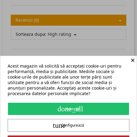
Recenzii (0)
Sorteaza dupa:
High rating
×
Acest magazin vă solicită să acceptați cookie-uri pentru
There are no available reviews.
Scrie recenzia ta.
performanță, media și publicitate. Mediile sociale și
cookie-urile de publicitate ale unor terțe părți sunt
utilizate pentru a vă oferi funcții de social media și
anunțuri personalizate. Acceptați aceste cookie-uri și
procesarea datelor personale implicate?
Termeni și condiții
Harta site
done_all
Acceptă
S.C. ECHIPAMENTE ROMANIA s.r.l.
tune
str. Grigore Ghica Voda nr. 3, Iași, cod postal 700503
+40 775 333 666
Configurează
contact@cormak.ro
+40 775 333 666
✆
Contact