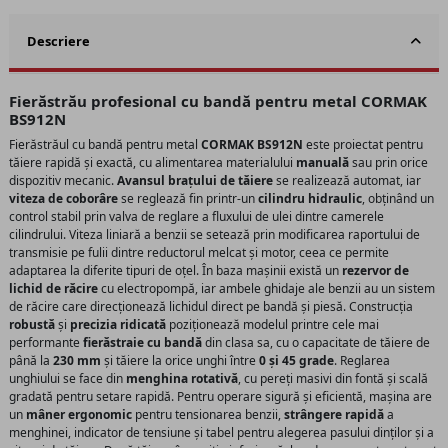
Descriere
Fierăstrău profesional cu bandă pentru metal CORMAK
BS912N
Fierăstrăul cu bandă pentru metal
CORMAK BS912N
este proiectat pentru
tăiere rapidă și exactă, cu alimentarea materialului
manuală
sau prin orice
dispozitiv mecanic.
Avansul brațului de tăiere
se realizează automat, iar
viteza de coborâre
se reglează fin printr-un
cilindru hidraulic
, obținând un
control stabil prin valva de reglare a fluxului de ulei dintre camerele
cilindrului. Viteza liniară a benzii se setează prin modificarea raportului de
transmisie pe fulii dintre reductorul melcat și motor, ceea ce permite
adaptarea la diferite tipuri de oțel. În baza mașinii există un
rezervor de
lichid de răcire
cu electropompă, iar ambele ghidaje ale benzii au un sistem
de răcire care direcționează lichidul direct pe bandă și piesă. Construcția
robustă
și
precizia ridicată
poziționează modelul printre cele mai
performante
fierăstraie cu bandă
din clasa sa, cu o capacitate de tăiere de
până la
230 mm
și tăiere la orice unghi între
0 și 45 grade
. Reglarea
unghiului se face din
menghina rotativă
, cu pereți masivi din fontă și scală
gradată pentru setare rapidă. Pentru operare sigură și eficientă, mașina are
un
mâner ergonomic
pentru tensionarea benzii,
strângere rapidă
a
menghinei, indicator de tensiune și tabel pentru alegerea pasului dinților și a