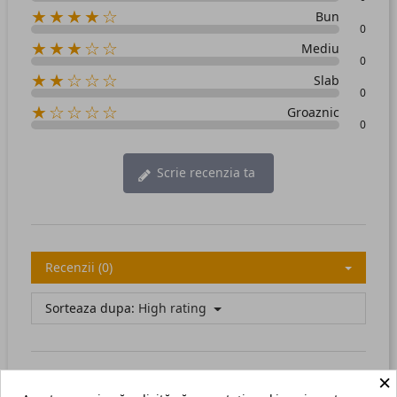
★★★★☆
Bun
0
★★★☆☆
Mediu
0
★★☆☆☆
Slab
0
★☆☆☆☆
Groaznic
0
Scrie recenzia ta
Recenzii (0)
Sorteaza dupa:
High rating
×