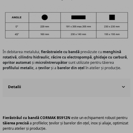
În debitarea metalului,
fierăstraiele cu bandă
prevăzute cu
menghină
rotativă
,
cilindru hidraulic
,
răcire cu electropompă
,
ghidaje cu carbură
,
opritor automat
și
microîntrerupător
sunt utilizate pentru tăierea
profilului metalic
, a
țevilor
și a
barelor din oțel
în atelier și producție.
Detalii
Fierăstrăul cu bandă CORMAK BS912N
este un echipament robust pentru
tăierea precisă
a profilelor, țevilor și barelor din oțel, inox și aliaje, optimizat
pentru atelier și producție.