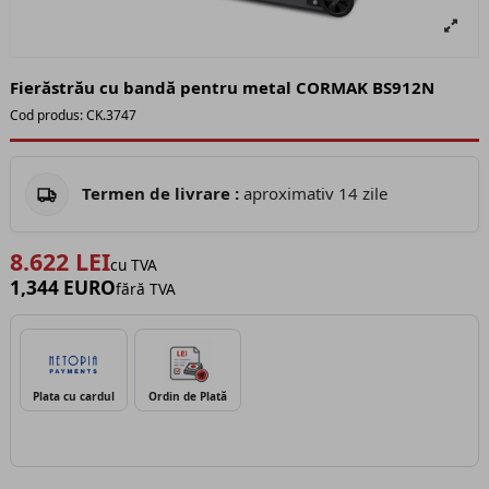
Fierăstrău cu bandă pentru metal CORMAK BS912N
Cod produs:
CK.3747
Termen de livrare :
aproximativ 14 zile
8.622 LEI
cu TVA
1,344 EURO
fără TVA
Plata cu cardul
Ordin de Plată