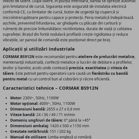
vitezei de tăiere. După tăiere, în poziția inferioară, banda se oprește automat
prin limitatorul de cursă. Siguranța este asigurată de instalația electrică
conformă CE, cu limitator de cursă, buton de urgență tip ciupercă și
microîntrerupătoare pentru capace și protecții. Peria metalică îndepărtează
așchiile, prevenind înfundarea, iar ghidajele cu plăcuțe din carbură și
rulmenți de precizie îmbunătățesc rectilinitatea, durata de viață și calitatea
suprafeței. Brațul din fontă nodulară profilată crește rigiditatea și reduce
vibrațiile, iar panoul de comandă este poziționat direct pe braț.
Aplicații și utilizări industriale
CORMAK BS912N
este recomandat pentru
ateliere de prelucrări metalice
,
mentenanță industrială, confecții metalice și lucrări de debitare a profilelor,
țevilor și barelor, acolo unde contează
precizia
,
exactitatea
și
viteza de
tăiere
. Este potrivit pentru operatorii care caută un
fierăstrău cu bandă
pentru metal
cu un control bun al coborârii și răcire eficientă.
Caracteristici tehnice – CORMAK BS912N
Motor:
230V~, 50Hz, 1100W
Motor opțional:
400V~, 50Hz, 1100W
Dimensiuni bandă:
2655 x 27 x 0,9 mm
Viteze bandă:
24 / 36 / 49 / 71 m/min
Domeniu unghiuri de tăiere:
0° până la +45°
Dimensiuni ambalaj:
1420 x 500 x 1150 mm
Greutate netă/brută:
151 / 202 kg
Manual de utilizare:
Limba engleză și română