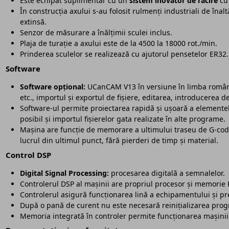
Este echipat suplimentar cu un
sistem inovator de răcire
cu 
În construcția axului s-au folosit rulmenți industriali de înalt
extinsă.
Senzor de măsurare a înălțimii sculei inclus.
Plaja de turație a axului este de la 4500 la 18000 rot./min.
Prinderea sculelor se realizează cu ajutorul pensetelor ER32.
Software
Software opțional:
UCanCAM V13 în versiune în limba română.
etc., importul și exportul de fișiere, editarea, introducerea de 
Software-ul permite proiectarea rapidă și ușoară a elementel
posibil și importul fișierelor gata realizate în alte programe.
Mașina are funcție de memorare a ultimului traseu de G-code. 
lucrul din ultimul punct, fără pierderi de timp și material.
Control DSP
Digital Signal Processing:
procesarea digitală a semnalelor.
Controlerul DSP al mașinii are propriul procesor și memorie 
Controlerul asigură funcționarea lină a echipamentului și pre
După o pană de curent nu este necesară reinițializarea prog
Memoria integrată în controler permite funcționarea mașinii 