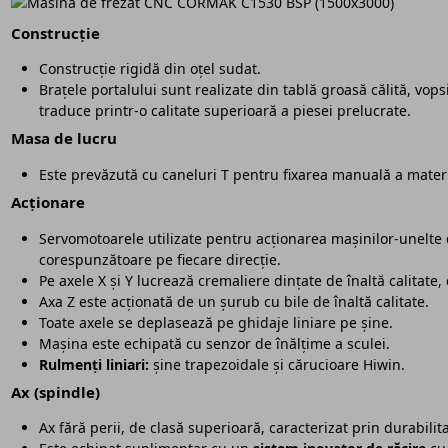
Construcție
Construcție rigidă din oțel sudat.
Brațele portalului sunt realizate din tablă groasă călită, vopsi
traduce printr-o calitate superioară a piesei prelucrate.
Masa de lucru
Este prevăzută cu caneluri T pentru fixarea manuală a mate
Acționare
Servomotoarele utilizate pentru acționarea mașinilor-unelte d
corespunzătoare pe fiecare direcție.
Pe axele X și Y lucrează cremaliere dințate de înaltă calitate, 
Axa Z este acționată de un șurub cu bile de înaltă calitate.
Toate axele se deplasează pe ghidaje liniare pe șine.
Mașina este echipată cu senzor de înălțime a sculei.
Rulmenți liniari:
șine trapezoidale și cărucioare Hiwin.
Ax (spindle)
Ax fără perii, de clasă superioară, caracterizat prin durabilita