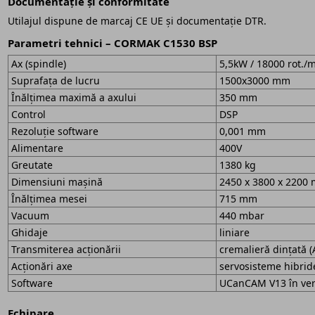
Documentație și conformitate
Utilajul dispune de marcaj CE UE și documentație DTR.
Parametri tehnici – CORMAK C1530 BSP
Ax (spindle)
5,5kW / 18000 rot./mi
Suprafața de lucru
1500x3000 mm
Înălțimea maximă a axului
350 mm
Control
DSP
Rezoluție software
0,001 mm
Alimentare
400V
Greutate
1380 kg
Dimensiuni mașină
2450 x 3800 x 2200
Înălțimea mesei
715 mm
Vacuum
440 mbar
Ghidaje
liniare
Transmiterea acționării
cremalieră dințată (
Acționări axe
servosisteme hibrid
Software
UCanCAM V13 în vers
Echipare