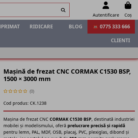
Autentificare
Coș
MPRIMAT
RIDICARE
BLOG
☎ 0775 333 666
CLIENTI
Mașină de frezat CNC CORMAK C1530 BSP,
1500 × 3000 mm
(0)
Cod produs:
CK.1238
Mașina de frezat CNC
CORMAK C1530 BSP
, destinată industriei
mobilei și modelismului, oferă
prelucrare precisă și rapidă
pentru lemn, PAL, MDF, OSB, placaj, PVC, plexiglas, dibond și