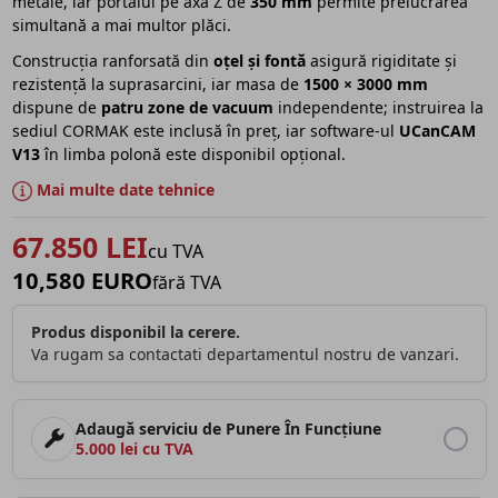
metale, iar portalul pe axa Z de
350 mm
permite prelucrarea
simultană a mai multor plăci.
Construcția ranforsată din
oțel și fontă
asigură rigiditate și
rezistență la suprasarcini, iar masa de
1500 × 3000 mm
dispune de
patru zone de vacuum
independente; instruirea la
sediul CORMAK este inclusă în preț, iar software-ul
UCanCAM
V13
în limba polonă este disponibil opțional.
Mai multe date tehnice
67.850 LEI
cu TVA
10,580 EURO
fără TVA
Produs disponibil la cerere.
Va rugam sa contactati departamentul nostru de vanzari.
Adaugă serviciu de Punere În Funcțiune
5.000 lei cu TVA