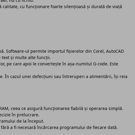
aer, nu cu lichid.
ă calitate, cu funcționare foarte silențioasă și durată de viață
 Software-ul permite importul fișierelor din Corel, AutoCAD
text și multe alte funcții.
or, pe care apoi le convertește în așa-numitul G-code. Este
În cazul unei defecțiuni sau întreruperi a alimentării, își reia
RAM, ceea ce asigură funcționarea fiabilă și operarea simplă.
cizie în prelucrare.
ramului de la început.
fără a fi necesară încărcarea programului de fiecare dată.