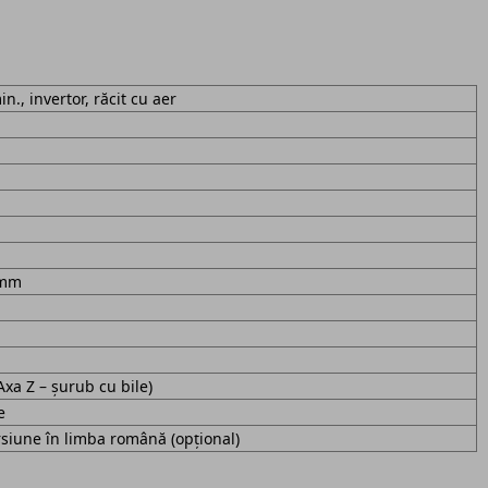
n., invertor, răcit cu aer
 mm
Axa Z – șurub cu bile)
e
iune în limba română (opțional)