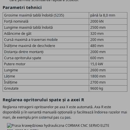
Parametri tehnici
Grosime maximă tablă îndoită (S235)
până la 8,0 mm
Forță nominală
2000 kN
Lungime maximă tablă îndoită
2500 mm
Adâncime de gât
320 mm
Cursă maximă a traversei mobile
200 mm
Înălțime maximă de deschidere
480 mm
Distanța dintre montanți
2000 mm
Cursa opritorului spate
600 mm
Putere motor
15,0 kW
Lungime
2600 mm
Lățime
1800 mm
Înălțime
2700 mm
Greutate
9600 kg
Reglarea opritorului spate și a axei R
Reglarea retragerii opritoarelor pe axa X este automată. Axa R este
disponibilă și în variantă manuală opțională și facilitează îndoirea razelor mai
mari, de exemplu prin sistemul pas cu pas.