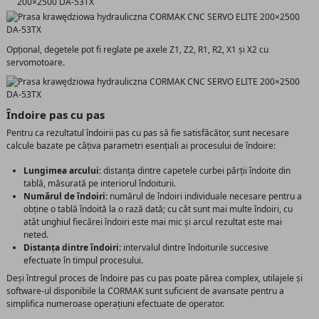
Opțional, degetele pot fi reglate pe axele Z1, Z2, R1, R2, X1 și X2 cu
servomotoare.
Îndoire pas cu pas
Pentru ca rezultatul îndoirii pas cu pas să fie satisfăcător, sunt necesare
calcule bazate pe câțiva parametri esențiali ai procesului de îndoire:
Lungimea arcului:
distanța dintre capetele curbei părții îndoite din
tablă, măsurată pe interiorul îndoiturii.
Numărul de îndoiri:
numărul de îndoiri individuale necesare pentru a
obține o tablă îndoită la o rază dată; cu cât sunt mai multe îndoiri, cu
atât unghiul fiecărei îndoiri este mai mic și arcul rezultat este mai
neted.
Distanța dintre îndoiri:
intervalul dintre îndoiturile succesive
efectuate în timpul procesului.
Deși întregul proces de îndoire pas cu pas poate părea complex, utilajele și
software-ul disponibile la CORMAK sunt suficient de avansate pentru a
simplifica numeroase operațiuni efectuate de operator.