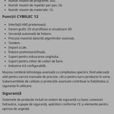
Număr maxim de programe: 300.
Număr maxim de repetări per pas: 24.
Număr maxim de materiale: 10.
Funcții CYBELEC 12
Interfață HMI prietenoasă.
Desen grafic 2D al profilului și vizualizare 3D.
Secvență automată de îndoire.
Precizie maximă datorită algoritmilor avansați.
Tandem.
Import scule.
Îndoire preliminară/finală.
Suport pentru măsurarea unghiului.
Suport pentru cititor de coduri de bare.
Industria 4.0 configurabilă.
Mașina combină tehnologia avansată cu simplitatea operării, fiind adecvată
atât pentru sarcini manuale de precizie, cât și pentru lucru productiv în serie.
Subansamblele de calitate și protecțiile avansate contribuie la fiabilitatea și
siguranța în utilizare.
Siguranță
Sistemele de protecție includ un sistem de siguranță cu laser, conexiuni
hidraulice, supape de siguranță, apărători conforme CE și elemente pentru
oprirea de urgență.