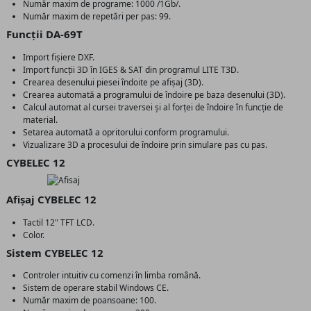
Număr maxim de programe: 1000 /1Gb/.
Număr maxim de repetări per pas: 99.
Funcții DA-69T
Import fișiere DXF.
Import funcții 3D în IGES & SAT din programul LITE T3D.
Crearea desenului piesei îndoite pe afișaj (3D).
Crearea automată a programului de îndoire pe baza desenului (3D).
Calcul automat al cursei traversei și al forței de îndoire în funcție de
material.
Setarea automată a opritorului conform programului.
Vizualizare 3D a procesului de îndoire prin simulare pas cu pas.
CYBELEC 12
Afișaj CYBELEC 12
Tactil 12" TFT LCD.
Color.
Sistem CYBELEC 12
Controler intuitiv cu comenzi în limba română.
Sistem de operare stabil Windows CE.
Număr maxim de poansoane: 100.