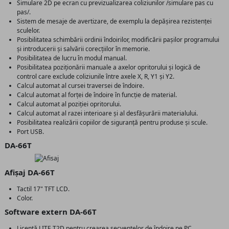
Simulare 2D pe ecran cu previzualizarea coliziunilor /simulare pas cu
pas/.
Sistem de mesaje de avertizare, de exemplu la depășirea rezistenței
sculelor.
Posibilitatea schimbării ordinii îndoirilor, modificării pașilor programului
și introducerii și salvării corecțiilor în memorie.
Posibilitatea de lucru în modul manual.
Posibilitatea poziționării manuale a axelor opritorului și logică de
control care exclude coliziunile între axele X, R, Y1 și Y2.
Calcul automat al cursei traversei de îndoire.
Calcul automat al forței de îndoire în funcție de material.
Calcul automat al poziției opritorului.
Calcul automat al razei interioare și al desfășurării materialului.
Posibilitatea realizării copiilor de siguranță pentru produse și scule.
Port USB.
DA-66T
Afișaj DA-66T
Tactil 17" TFT LCD.
Color.
Software extern DA-66T
Licență LITE T2D pentru crearea secvențelor de îndoire pe PC.