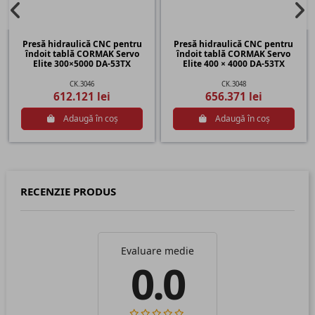
Presă hidraulică CNC pentru
Presă hidraulică CNC pentru
îndoit tablă CORMAK Servo
îndoit tablă CORMAK Servo
Elite 300×5000 DA-53TX
Elite 400 × 4000 DA-53TX
CK.3046
CK.3048
612.121 lei
656.371 lei
Adaugă în coș
Adaugă în coș
RECENZIE PRODUS
Evaluare medie
0.0