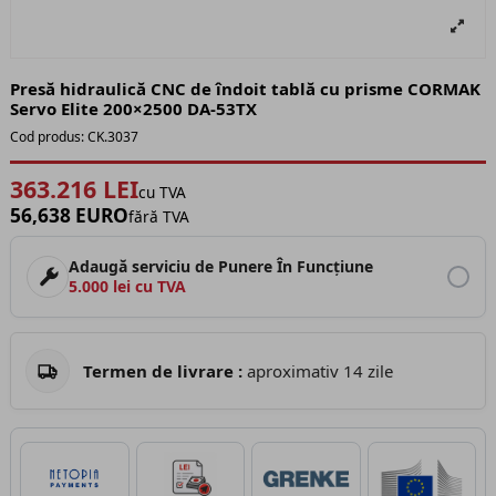
Presă hidraulică CNC de îndoit tablă cu prisme CORMAK
Servo Elite 200×2500 DA-53TX
Cod produs:
CK.3037
363.216 LEI
cu TVA
56,638 EURO
fără TVA
Adaugă serviciu de Punere În Funcțiune
5.000 lei cu TVA
Termen de livrare :
aproximativ 14 zile