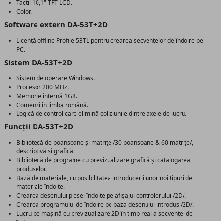
Tactil 10,1" TFT LCD.
Color.
Software extern DA-53T+2D
Licență offline Profile-53TL pentru crearea secvențelor de îndoire pe
PC.
Sistem DA-53T+2D
Sistem de operare Windows.
Procesor 200 MHz.
Memorie internă 1GB.
Comenzi în limba română.
Logică de control care elimină coliziunile dintre axele de lucru.
Funcții DA-53T+2D
Bibliotecă de poansoane și matrițe /30 poansoane & 60 matrițe/,
descriptivă și grafică.
Bibliotecă de programe cu previzualizare grafică și catalogarea
produselor.
Bază de materiale, cu posibilitatea introducerii unor noi tipuri de
materiale îndoite.
Crearea desenului piesei îndoite pe afișajul controlerului /2D/.
Crearea programului de îndoire pe baza desenului introdus /2D/.
Lucru pe mașină cu previzualizare 2D în timp real a secvenței de