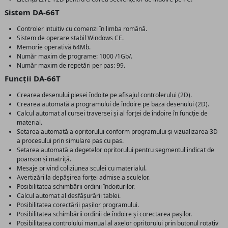
Sistem DA-66T
Controler intuitiv cu comenzi în limba română.
Sistem de operare stabil Windows CE.
Memorie operativă 64Mb.
Număr maxim de programe: 1000 /1Gb/.
Număr maxim de repetări per pas: 99.
Funcții DA-66T
Crearea desenului piesei îndoite pe afișajul controlerului (2D).
Crearea automată a programului de îndoire pe baza desenului (2D).
Calcul automat al cursei traversei și al forței de îndoire în funcție de
material.
Setarea automată a opritorului conform programului și vizualizarea 3D
a procesului prin simulare pas cu pas.
Setarea automată a degetelor opritorului pentru segmentul indicat de
poanson și matriță.
Mesaje privind coliziunea sculei cu materialul.
Avertizări la depășirea forței admise a sculelor.
Posibilitatea schimbării ordinii îndoiturilor.
Calcul automat al desfășurării tablei.
Posibilitatea corectării pașilor programului.
Posibilitatea schimbării ordinii de îndoire și corectarea pașilor.
Posibilitatea controlului manual al axelor opritorului prin butonul rotativ