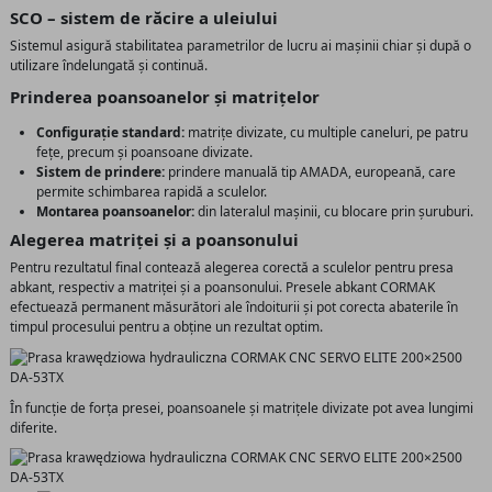
SCO – sistem de răcire a uleiului
Sistemul asigură stabilitatea parametrilor de lucru ai mașinii chiar și după o
utilizare îndelungată și continuă.
Prinderea poansoanelor și matrițelor
Configurație standard:
matrițe divizate, cu multiple caneluri, pe patru
fețe, precum și poansoane divizate.
Sistem de prindere:
prindere manuală tip AMADA, europeană, care
permite schimbarea rapidă a sculelor.
Montarea poansoanelor:
din lateralul mașinii, cu blocare prin șuruburi.
Alegerea matriței și a poansonului
Pentru rezultatul final contează alegerea corectă a sculelor pentru presa
abkant, respectiv a matriței și a poansonului. Presele abkant CORMAK
efectuează permanent măsurători ale îndoiturii și pot corecta abaterile în
timpul procesului pentru a obține un rezultat optim.
În funcție de forța presei, poansoanele și matrițele divizate pot avea lungimi
diferite.