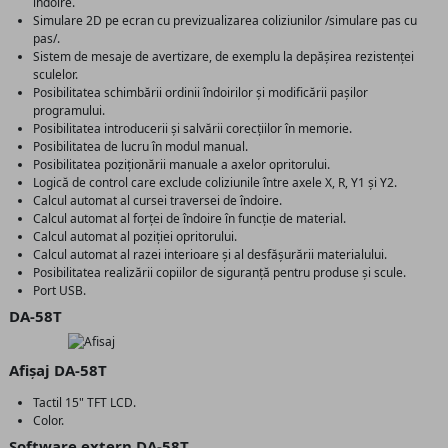
îndoire.
Simulare 2D pe ecran cu previzualizarea coliziunilor /simulare pas cu
pas/.
Sistem de mesaje de avertizare, de exemplu la depășirea rezistenței
sculelor.
Posibilitatea schimbării ordinii îndoirilor și modificării pașilor
programului.
Posibilitatea introducerii și salvării corecțiilor în memorie.
Posibilitatea de lucru în modul manual.
Posibilitatea poziționării manuale a axelor opritorului.
Logică de control care exclude coliziunile între axele X, R, Y1 și Y2.
Calcul automat al cursei traversei de îndoire.
Calcul automat al forței de îndoire în funcție de material.
Calcul automat al poziției opritorului.
Calcul automat al razei interioare și al desfășurării materialului.
Posibilitatea realizării copiilor de siguranță pentru produse și scule.
Port USB.
DA-58T
Afișaj DA-58T
Tactil 15" TFT LCD.
Color.
Software extern DA-58T