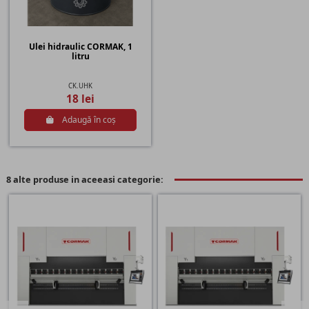
Ulei hidraulic CORMAK, 1
litru
CK.UHK
18 lei
Adaugă în coș
8 alte produse in aceeasi categorie: