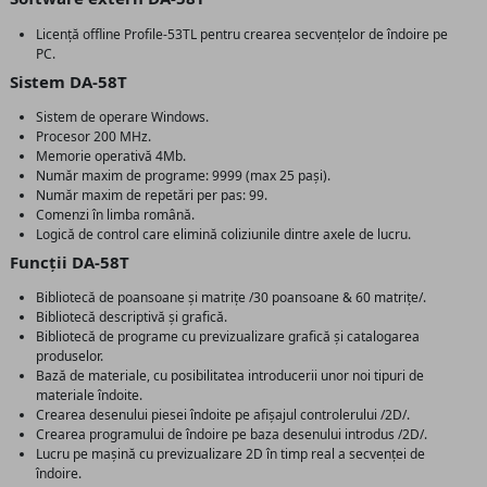
Licență offline Profile-53TL pentru crearea secvențelor de îndoire pe
PC.
Sistem DA-58T
Sistem de operare Windows.
Procesor 200 MHz.
Memorie operativă 4Mb.
Număr maxim de programe: 9999 (max 25 pași).
Număr maxim de repetări per pas: 99.
Comenzi în limba română.
Logică de control care elimină coliziunile dintre axele de lucru.
Funcții DA-58T
Bibliotecă de poansoane și matrițe /30 poansoane & 60 matrițe/.
Bibliotecă descriptivă și grafică.
Bibliotecă de programe cu previzualizare grafică și catalogarea
produselor.
Bază de materiale, cu posibilitatea introducerii unor noi tipuri de
materiale îndoite.
Crearea desenului piesei îndoite pe afișajul controlerului /2D/.
Crearea programului de îndoire pe baza desenului introdus /2D/.
Lucru pe mașină cu previzualizare 2D în timp real a secvenței de
îndoire.