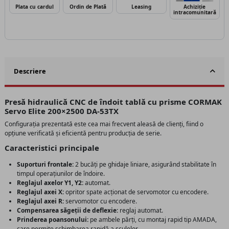
Plata cu cardul
Ordin de Plată
Leasing
Achiziție
intracomunitară
Descriere
Presă hidraulică CNC de îndoit tablă cu prisme CORMAK
Servo Elite 200×2500 DA-53TX
Configurația prezentată este cea mai frecvent aleasă de clienți, fiind o
opțiune verificată și eficientă pentru producția de serie.
Caracteristici principale
Suporturi frontale:
2 bucăți pe ghidaje liniare, asigurând stabilitate în
timpul operațiunilor de îndoire.
Reglajul axelor Y1, Y2:
automat.
Reglajul axei X:
opritor spate acționat de servomotor cu encodere.
Reglajul axei R:
servomotor cu encodere.
Compensarea săgeții de deflexie:
reglaj automat.
Prinderea poansonului:
pe ambele părți, cu montaj rapid tip AMADA,
care permite schimbarea rapidă a sculelor.