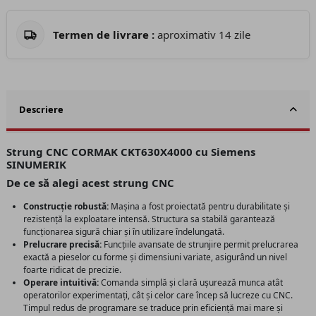
Termen de livrare :
aproximativ 14 zile
Descriere
Strung CNC CORMAK CKT630X4000 cu Siemens
SINUMERIK
De ce să alegi acest strung CNC
Construcție robustă:
Mașina a fost proiectată pentru durabilitate și
rezistență la exploatare intensă. Structura sa stabilă garantează
funcționarea sigură chiar și în utilizare îndelungată.
Prelucrare precisă:
Funcțiile avansate de strunjire permit prelucrarea
exactă a pieselor cu forme și dimensiuni variate, asigurând un nivel
foarte ridicat de precizie.
Operare intuitivă:
Comanda simplă și clară ușurează munca atât
operatorilor experimentați, cât și celor care încep să lucreze cu CNC.
Timpul redus de programare se traduce prin eficiență mai mare și