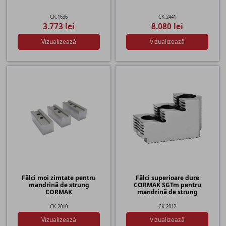
CK.1636
CK.2441
3.773 lei
8.080 lei
Vizualizează
Vizualizează
Fălci moi zimțate pentru
Fălci superioare dure
mandrină de strung
CORMAK SGTm pentru
CORMAK
mandrină de strung
CK.2010
CK.2012
Vizualizează
Vizualizează