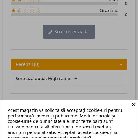
0
★☆☆☆☆
Groaznic
0
Scrie recenzia ta
Recenzii (0)
Sorteaza dupa:
High rating
×
Acest magazin vă solicită să acceptați cookie-uri pentru
There are no available reviews.
Scrie recenzia ta.
performanță, media și publicitate. Mediile sociale și
cookie-urile de publicitate ale unor terțe părți sunt
utilizate pentru a vă oferi funcții de social media și
anunțuri personalizate. Acceptați aceste cookie-uri și
procesarea datelor personale implicate?