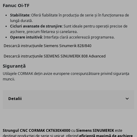
Fanuc Oi-TF
Stabilitate:
Oferă fiabilitate în producția de serie și în funcționarea de
lungă durată.
Cicluri avansate de strunjire:
Sunt ideale pentru operații precise de
așchiere, precum filetarea și canelarea.
Operare intuitivă:
Interfața clară accelerează programarea.
Descarcă instrucțiunile Siemens Sinumerik 828/840
Descarcă instrucțiunile SIEMENS SINUMERIK 808 Advanced
Siguranță
Utilajele CORMAK dețin avize europene corespunzătoare privind siguranța
muncii.
Detalii
Strungul CNC CORMAK CKT630X4000
cu
Siemens SINUMERIK
este
destinat producției de serie și unicat, oferind
eficiență maximă de așchiere