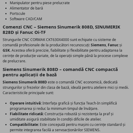
Manipulator pentru piese prelucrate
Alimentator de bară
Portscule
Software CAD/CAM
Comenzi CNC – Siemens Sinumerik 808D, SINUMERIK
828D și Fanuc Oi-TF
Strungurile CNC CORMAK CKT630X4000 sunt echipate cu sisteme de
comandă profesionale de la producători recunoscuți:
Siemens
,
Fanuc
și
GSK
. Acestea oferă precizie, fiabilitate și flexibilitate pentru adaptarea la
cerințe de producție variate, de la operații simple până la procese complexe
de prelucrare.
Siemens Sinumerik 808D – comandă CNC compactă
pentru aplicații de bază
Siemens Sinumerik 808D
este o comandă CNC economică, dedicată
strungurilor și frezelor din clasa de bază, ideală pentru ateliere mici și medii.
Caracteristicile principale sunt:
Operare intuitivă:
Interfața grafică și funcția Teach-In simplifică
programarea și reduc la minimum timpul de învățare.
Fiabilitate ridicată:
Construcția robustă și rezistența la praf și
umiditate asigură stabilitate în condiții dificile de atelier.
Compatibilitate:
Este concepută pentru mașini cu cerințe standard și
permite integrarea facilă a servoacționărilor SIEMENS.