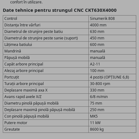
confort în utilizare.
Date tehnice pentru strungul CNC CKT630X4000
Control
Sinumerik 808
Distanța între vârfuri
4000 mm
Diametrul de strunjire peste batiu
630 mm
Diametrul de strunjire peste sanie (suport)
450 mm
Lățimea batiului
600 mm
Mandrină
manuală
Păpușă mobilă
manuală
Capăt arbore principal
A2-11
Alezaj arbore principal
100 mm
Portcuțit
4 poziții (OPȚIUNE 6,8)
Turații arbore principal
30-800 rpm
Deplasare maximă axa X
330 mm
Avans rapid axele X/Z
6/8 m/min
Diametru pinolă păpușă mobilă
75 mm
Deplasare maximă pinolă păpușă mobilă
250 mm
Con pinolă păpușă mobilă
MK5
Putere motor
11 kW
Greutate
8600 kg