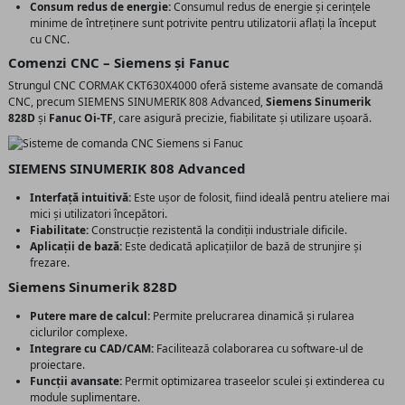
Consum redus de energie:
Consumul redus de energie și cerințele
minime de întreținere sunt potrivite pentru utilizatorii aflați la început
cu CNC.
Comenzi CNC – Siemens și Fanuc
Strungul CNC CORMAK CKT630X4000 oferă sisteme avansate de comandă
CNC, precum SIEMENS SINUMERIK 808 Advanced,
Siemens Sinumerik
828D
și
Fanuc Oi-TF
, care asigură precizie, fiabilitate și utilizare ușoară.
SIEMENS SINUMERIK 808 Advanced
Interfață intuitivă:
Este ușor de folosit, fiind ideală pentru ateliere mai
mici și utilizatori începători.
Fiabilitate:
Construcție rezistentă la condiții industriale dificile.
Aplicații de bază:
Este dedicată aplicațiilor de bază de strunjire și
frezare.
Siemens Sinumerik 828D
Putere mare de calcul:
Permite prelucrarea dinamică și rularea
ciclurilor complexe.
Integrare cu CAD/CAM:
Facilitează colaborarea cu software-ul de
proiectare.
Funcții avansate:
Permit optimizarea traseelor sculei și extinderea cu
module suplimentare.