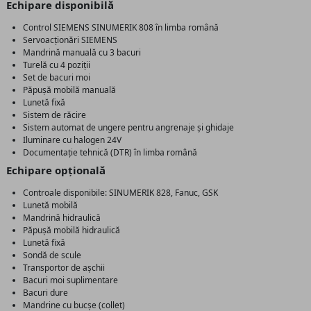
Echipare disponibilă
Control SIEMENS SINUMERIK 808 în limba română
Servoacționări SIEMENS
Mandrină manuală cu 3 bacuri
Turelă cu 4 poziții
Set de bacuri moi
Păpușă mobilă manuală
Lunetă fixă
Sistem de răcire
Sistem automat de ungere pentru angrenaje și ghidaje
Iluminare cu halogen 24V
Documentație tehnică (DTR) în limba română
Echipare opțională
Controale disponibile: SINUMERIK 828, Fanuc, GSK
Lunetă mobilă
Mandrină hidraulică
Păpușă mobilă hidraulică
Lunetă fixă
Sondă de scule
Transportor de așchii
Bacuri moi suplimentare
Bacuri dure
Mandrine cu bucșe (collet)