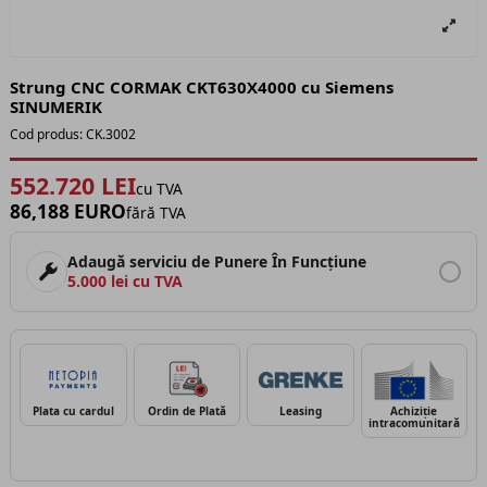
Strung CNC CORMAK CKT630X4000 cu Siemens
SINUMERIK
Cod produs:
CK.3002
552.720 LEI
cu TVA
86,188 EURO
fără TVA
Adaugă serviciu de Punere În Funcțiune
5.000 lei cu TVA
Plata cu cardul
Ordin de Plată
Leasing
Achiziție
intracomunitară